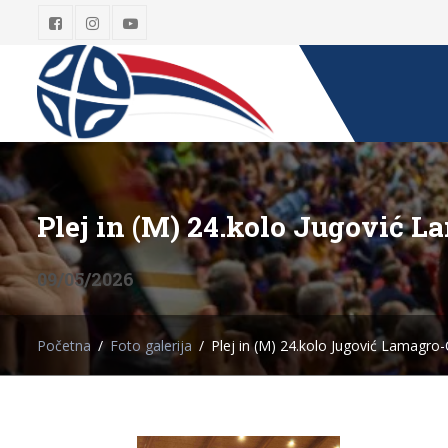
Plej in (M) 24.kolo Jugović 
09/05/2026
Početna
Foto galerija
Plej in (M) 24.kolo Jugović Lamagro