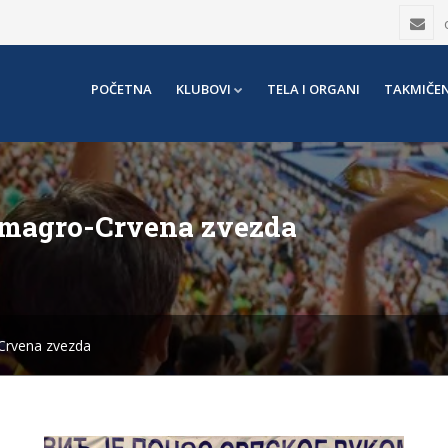
POČETNA
KLUBOVI
TELA I ORGANI
TAKMIČEN
Lamagro-Crvena zvezda
-Crvena zvezda