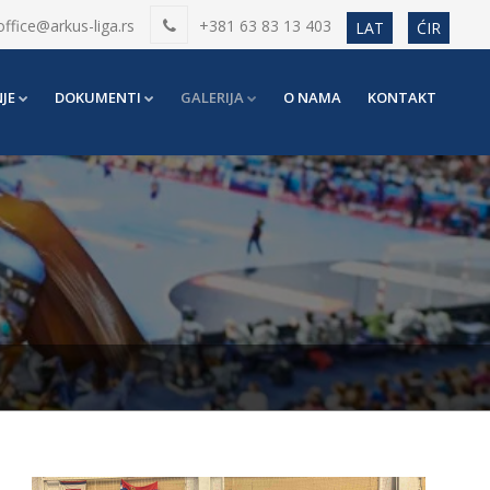
office@arkus-liga.rs
+381 63 83 13 403
LAT
ĆIR
JE
DOKUMENTI
GALERIJA
O NAMA
KONTAKT