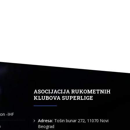
ASOCIJACIJA RUKOMETNIH
KLUBOVA SUPERLIGE
ion -IHF
Adresa:
Tošin bunar 272, 11070 Novi
n
Beograd