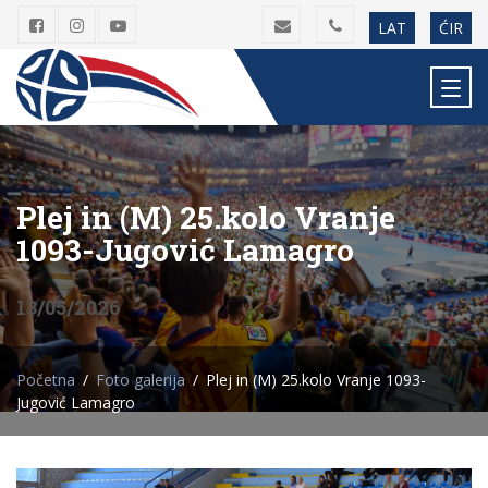
LAT
ĆIR
Plej in (M) 25.kolo Vranje
1093-Jugović Lamagro
13/05/2026
Početna
Foto galerija
Plej in (M) 25.kolo Vranje 1093-
Jugović Lamagro