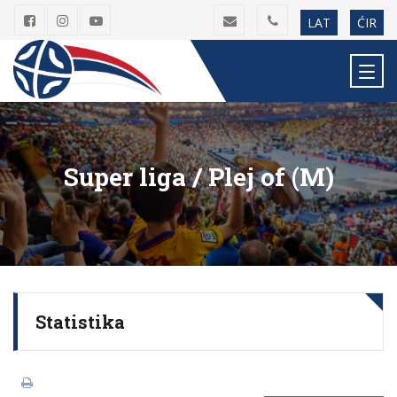
LAT
ĆIR
Super liga / Plej of (M)
Statistika