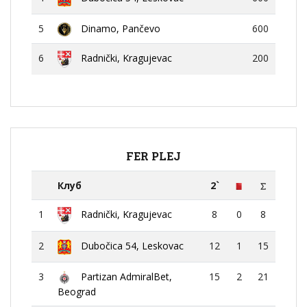
5
Dinamo, Pančevo
600
6
200
Radnički, Kragujevac
FER PLEJ
Клуб
2`
1
8
0
8
Radnički, Kragujevac
2
Dubočica 54, Leskovac
12
1
15
3
Partizan AdmiralBet,
15
2
21
Beograd