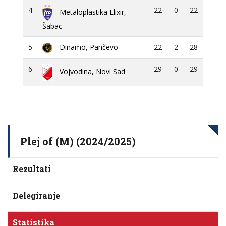
4
22
0
22
Metaloplastika Elixir,
Šabac
5
Dinamo, Pančevo
22
2
28
6
29
0
29
Vojvodina, Novi Sad
Plej of (M) (2024/2025)
Rezultati
Delegiranje
Statistika