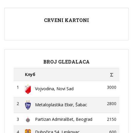
CRVENI KARTONI
BROJ GLEDALACA
Клуб
1
3000
Vojvodina, Novi Sad
2
2800
Metaloplastika Elixir, Šabac
3
Partizan AdmiralBet, Beograd
2150
4
Dubočica 54, Leskovac
600