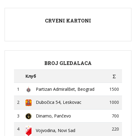
CRVENI KARTONI
BROJ GLEDALACA
Клуб
1
Partizan AdmiralBet, Beograd
1500
2
Dubočica 54, Leskovac
1000
3
Dinamo, Pančevo
700
4
220
Vojvodina, Novi Sad