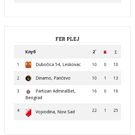
FER PLEJ
Клуб
2`
1
Dubočica 54, Leskovac
10
0
10
2
Dinamo, Pančevo
10
1
13
3
Partizan AdmiralBet,
16
0
16
Beograd
4
22
1
25
Vojvodina, Novi Sad