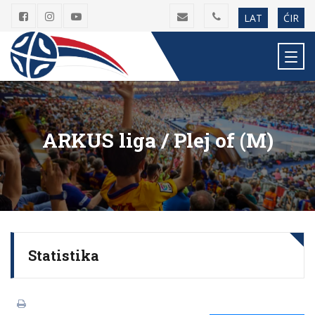
LAT
ĆIR
ARKUS liga / Plej of (M)
Statistika