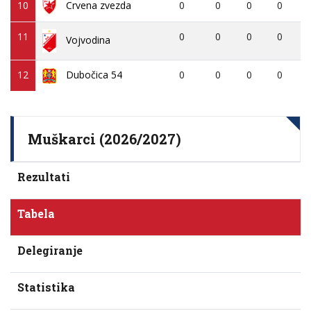
10
10
Crvena zvezda
Crvena zvezda
0
0
0
0
11
11
0
0
0
0
Vojvodina
Vojvodina
12
12
Dubočica 54
Dubočica 54
0
0
0
0
Muškarci (2026/2027)
Rezultati
Tabela
Delegiranje
Statistika