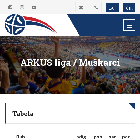
LAT
ĆIR
ARKUS liga / Muškarci
Tabela
Klub
Klub
odig.
pob
ner
por
g