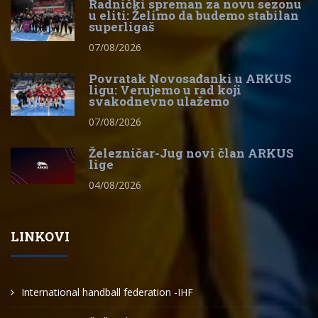
Radnički spreman za novu sezonu
u eliti: Želimo da budemo stabilan
superligaš
07/08/2026
Povratak Novosađanki u ARKUS
ligu: Verujemo u rad koji
svakodnevno ulažemo
07/08/2026
Železničar-Jug novi član ARKUS
lige
04/08/2026
LINKOVI
International handball federation -IHF