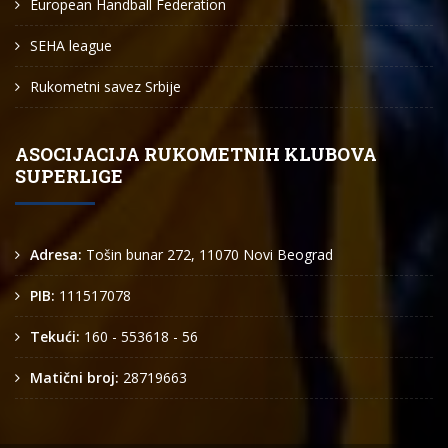
European Handball Federation
SEHA league
Rukometni savez Srbije
ASOCIJACIJA RUKOMETNIH KLUBOVA
SUPERLIGE
Adresa:
Tošin bunar 272, 11070 Novi Beograd
PIB:
111517078
Tekući:
160 - 553618 - 56
Matični broj:
28719663