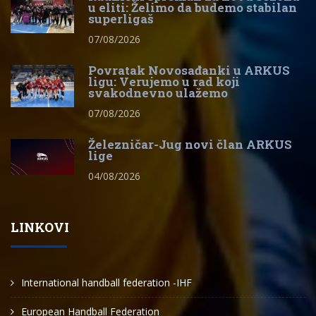
u eliti: Želimo da budemo stabilan
superligaš
07/08/2026
Povratak Novosađanki u ARKUS
ligu: Verujemo u rad koji
svakodnevno ulažemo
07/08/2026
Železničar-Jug novi član ARKUS
lige
04/08/2026
LINKOVI
International handball federation -IHF
European Handball Federation