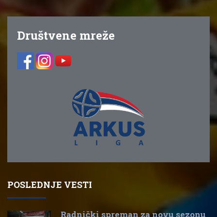
Društvene mreže
POSLEDNJE VESTI
Radnički spreman za novu sezonu