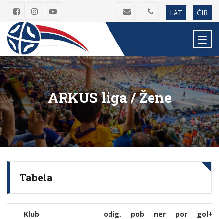
LAT
ĆIR
ARKUS liga / Žene
Tabela
Klub
Klub
odig.
pob
ner
por
gol+