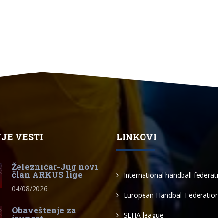
JE VESTI
LINKOVI
Železničar-Jug novi
član ARKUS lige
International handball federat
04/08/2026
European Handball Federatio
Obaveštenje za
SEHA league
javnost