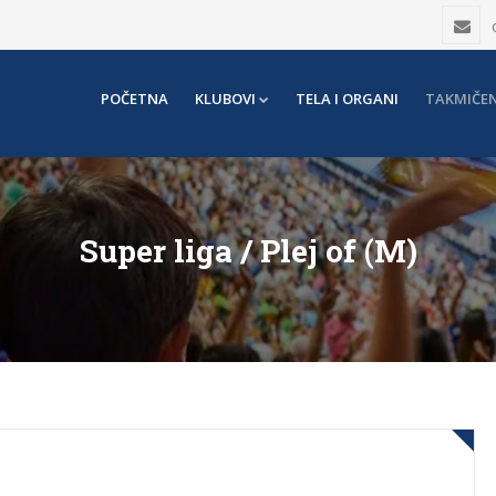
POČETNA
KLUBOVI
TELA I ORGANI
TAKMIČEN
Super liga / Plej of (M)