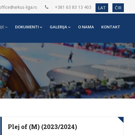
office@arkus-liga.rs
+381 63 83 13 403
LAT
ĆIR
JE
DOKUMENTI
GALERIJA
O NAMA
KONTAKT
Plej of (M) (2023/2024)