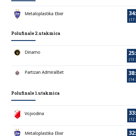
34
Metaloplastika Elixir
(17 
Polufinale 2.utakmica
25
Dinamo
(13 :
38
Partizan AdmiralBet
(14 :
Polufinale 1.utakmica
33
Vojvodina
(12 
32
Metaloplastika Elixir