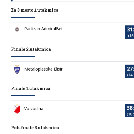
Za 3.mesto 1.utakmica
31
Partizan AdmiralBet
(16 
Finale 2.utakmica
27
Metaloplastika Elixir
(14 
Finale 1.utakmica
38
Vojvodina
(18 :
Polufinale 3.utakmica