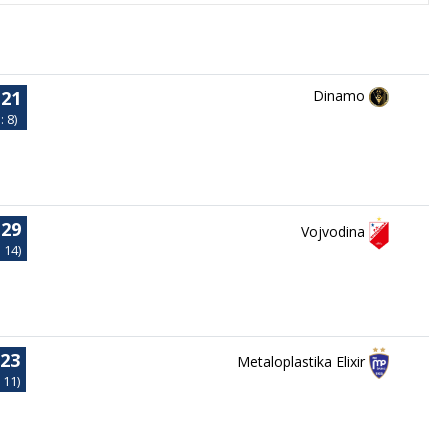
:21
Dinamo
: 8)
:29
Vojvodina
: 14)
:23
Metaloplastika Elixir
 11)