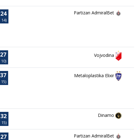
:24
Partizan AdmiralBet
: 14)
:27
Vojvodina
 10)
:37
Metaloplastika Elixir
 15)
:32
Dinamo
: 15)
:27
Partizan AdmiralBet