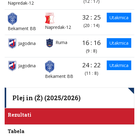
(12 : 17)
Napredak-12
32 : 25
Utakmica
(20 : 14)
Napredak-12
Bekament BB
16 : 16
Ruma
Utakmica
Jagodina
(9 : 8)
24 : 22
Utakmica
Jagodina
(11 : 8)
Bekament BB
Plej in (Ž) (2025/2026)
Rezultati
Tabela