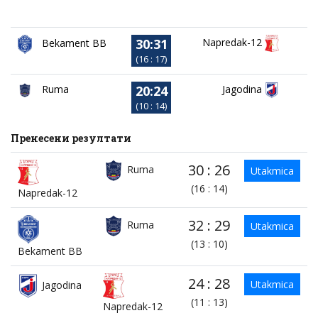
30:31
Napredak-12
Bekament BB
(16 : 17)
20:24
Ruma
Jagodina
(10 : 14)
Пренесени резултати
30 : 26
Ruma
Utakmica
(16 : 14)
Napredak-12
32 : 29
Ruma
Utakmica
(13 : 10)
Bekament BB
24 : 28
Utakmica
Jagodina
(11 : 13)
Napredak-12