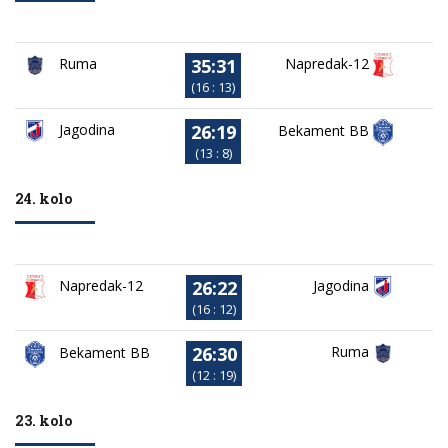
35:31
Ruma
Napredak-12
(16 : 13)
26:19
Jagodina
Bekament BB
(13 : 8)
24. kolo
26:22
Napredak-12
Jagodina
(16 : 12)
26:30
Ruma
Bekament BB
(12 : 19)
23. kolo