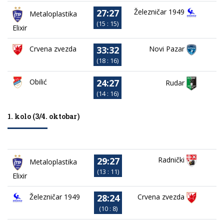
27:27
Železničar 1949
Metaloplastika
(15 : 15)
Elixir
33:32
Crvena zvezda
Novi Pazar
(18 : 16)
24:27
Obilić
Rudar
(14 : 16)
1. kolo (3/4. oktobar)
29:27
Radnički
Metaloplastika
(13 : 11)
Elixir
28:24
Železničar 1949
Crvena zvezda
(10 : 8)