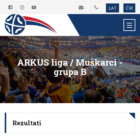
LAT
ĆIR
ARKUS liga / Muškarci -
grupa B
Rezultati