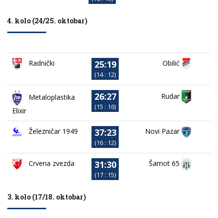
4. kolo (24/25. oktobar)
25:19
Obilić
Radnički
(14 : 12)
26:27
Rudar
Metaloplastika
(15 : 16)
Elixir
37:23
Železničar 1949
Novi Pazar
(16 : 12)
31:30
Crvena zvezda
Šamot 65
(17 : 15)
3. kolo (17/18. oktobar)