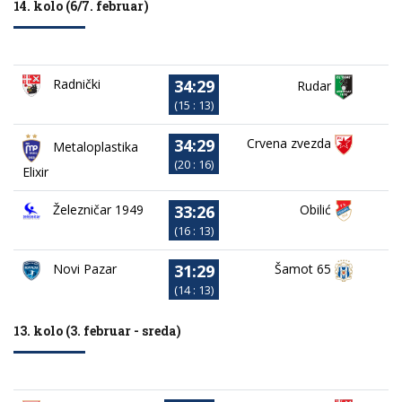
14. kolo (6/7. februar)
34:29
Radnički
Rudar
(15 : 13)
34:29
Crvena zvezda
Metaloplastika
(20 : 16)
Elixir
33:26
Železničar 1949
Obilić
(16 : 13)
31:29
Novi Pazar
Šamot 65
(14 : 13)
13. kolo (3. februar - sreda)