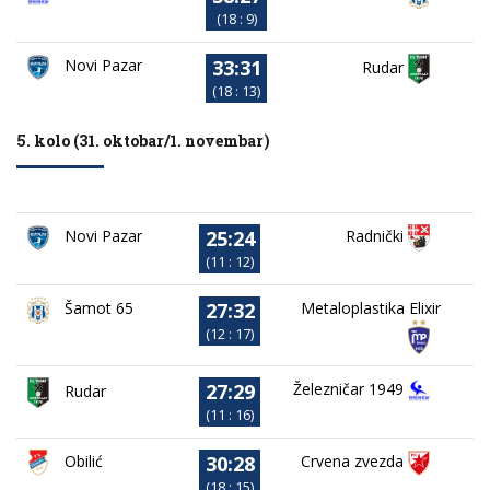
(18 : 9)
33:31
Novi Pazar
Rudar
(18 : 13)
5. kolo (31. oktobar/1. novembar)
25:24
Novi Pazar
Radnički
(11 : 12)
27:32
Metaloplastika Elixir
Šamot 65
(12 : 17)
27:29
Železničar 1949
Rudar
(11 : 16)
30:28
Obilić
Crvena zvezda
(18 : 15)