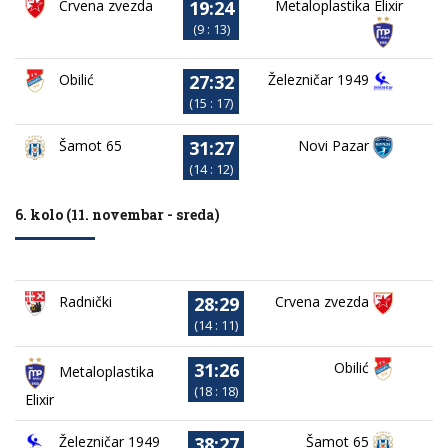
19:24
Crvena zvezda
Metaloplastika Elixir
(9 : 13)
27:32
Obilić
Železničar 1949
(15 : 17)
31:27
Novi Pazar
Šamot 65
(14 : 12)
6. kolo (11. novembar - sreda)
28:29
Crvena zvezda
Radnički
(14 : 11)
31:26
Obilić
Metaloplastika
(18 : 18)
Elixir
38:27
Železničar 1949
Šamot 65