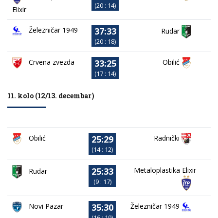
(20 : 14)
Elixir
37:33
Železničar 1949
Rudar
(20 : 18)
33:25
Crvena zvezda
Obilić
(17 : 14)
11. kolo (12/13. decembar)
25:29
Obilić
Radnički
(14 : 12)
25:33
Metaloplastika Elixir
Rudar
(9 : 17)
35:30
Novi Pazar
Železničar 1949
(16 : 19)