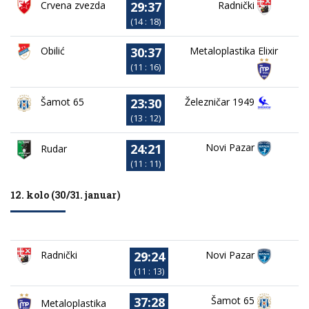
29:37
Crvena zvezda
Radnički
(14 : 18)
30:37
Obilić
Metaloplastika Elixir
(11 : 16)
23:30
Železničar 1949
Šamot 65
(13 : 12)
24:21
Novi Pazar
Rudar
(11 : 11)
12. kolo (30/31. januar)
29:24
Novi Pazar
Radnički
(11 : 13)
37:28
Šamot 65
Metaloplastika