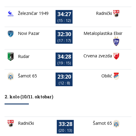
34:27
Železničar 1949
Radnički
(15 : 12)
32:30
Novi Pazar
Metaloplastika Elixir
(17 : 17)
34:28
Crvena zvezda
Rudar
(19 : 15)
23:20
Obilić
Šamot 65
(12 : 8)
2. kolo (10/11. oktobar)
33:28
Radnički
Šamot 65
(20 : 13)