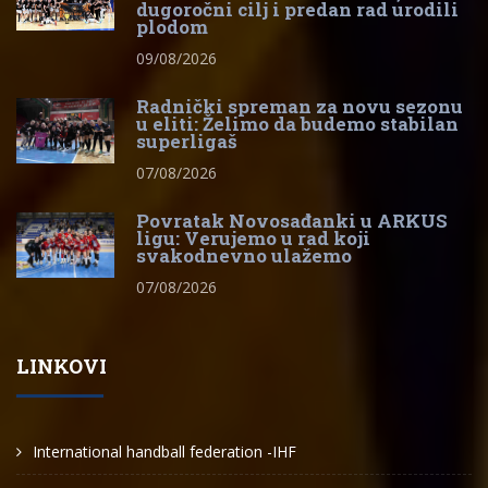
dugoročni cilj i predan rad urodili
plodom
09/08/2026
Radnički spreman za novu sezonu
u eliti: Želimo da budemo stabilan
superligaš
07/08/2026
Povratak Novosađanki u ARKUS
ligu: Verujemo u rad koji
svakodnevno ulažemo
07/08/2026
LINKOVI
International handball federation -IHF