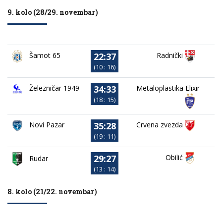
9. kolo (28/29. novembar)
22:37
Radnički
Šamot 65
(10 : 16)
34:33
Železničar 1949
Metaloplastika Elixir
(18 : 15)
35:28
Novi Pazar
Crvena zvezda
(19 : 11)
29:27
Obilić
Rudar
(13 : 14)
8. kolo (21/22. novembar)