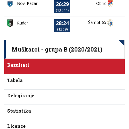
26:29
Novi Pazar
Obilić
(13 : 11)
28:24
Šamot 65
Rudar
(12 : 9)
Muškarci - grupa B (2020/2021)
Rezultati
Tabela
Delegiranje
Statistika
Licence