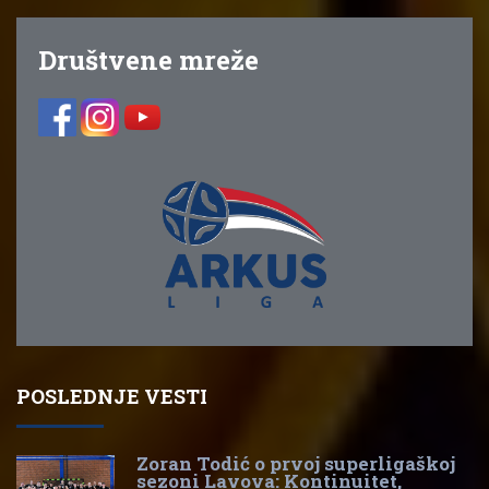
Društvene mreže
POSLEDNJE VESTI
Zoran Todić o prvoj superligaškoj
sezoni Lavova: Kontinuitet,