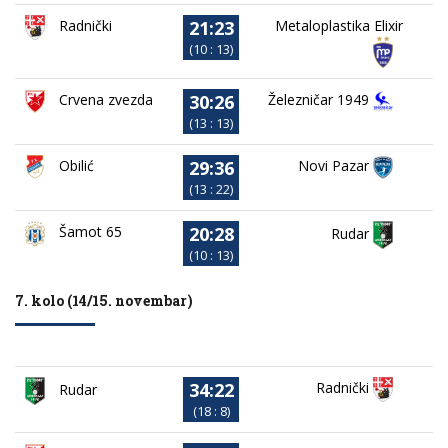
21:23
Metaloplastika Elixir
Radnički
(10 : 13)
30:26
Crvena zvezda
Železničar 1949
(13 : 13)
29:36
Obilić
Novi Pazar
(13 : 22)
20:28
Šamot 65
Rudar
(10 : 13)
7. kolo (14/15. novembar)
34:22
Radnički
Rudar
(18 : 8)