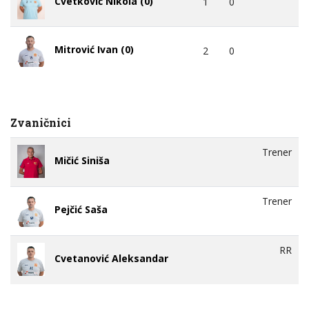
Cvetković Nikola (0)
1
0
Mitrović Ivan (0)
2
0
Zvaničnici
Trener
Mičić Siniša
Trener
Pejčić Saša
RR
Cvetanović Aleksandar