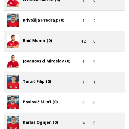
1
0
Krivošija Predrag (0)
1
2
Rnić Momir (0)
12
0
Jovanovski Miroslav (0)
1
0
Terzić Filip (0)
1
1
Pavlović Miloš (0)
6
0
Karlaš Ognjen (0)
4
0