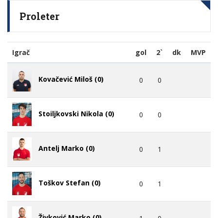
Proleter
Igrač
gol
2`
dk
MVP
Kovačević Miloš (0)
0
0
Stoiljkovski Nikola (0)
0
0
Antelj Marko (0)
0
1
Toškov Stefan (0)
0
1
Živković Marko (0)