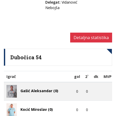
Delegat:
Vidanović
Nebojša
Detaljna statistika
Dubočica 54
Igrač
gol
2`
dk
MVP
Gašić Aleksandar (0)
0
0
Kocić Miroslav (0)
0
0