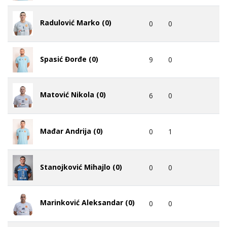
Radulović Marko (0)
0
0
Spasić Đorđe (0)
9
0
Matović Nikola (0)
6
0
Mađar Andrija (0)
0
1
Stanojković Mihajlo (0)
0
0
Marinković Aleksandar (0)
0
0