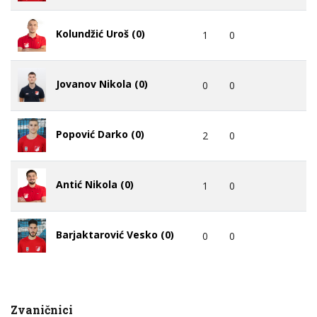
Kolundžić Uroš (0)
1
0
Jovanov Nikola (0)
0
0
Popović Darko (0)
2
0
Antić Nikola (0)
1
0
Barjaktarović Vesko (0)
0
0
Zvaničnici