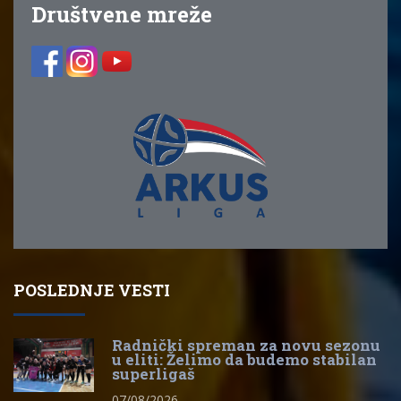
Društvene mreže
POSLEDNJE VESTI
Radnički spreman za novu sezonu
u eliti: Želimo da budemo stabilan
superligaš
07/08/2026