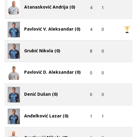
Atanasković Andrija (0)
4
1
Pavlović V. Aleksandar (0)
4
0
Grubić Nikola (0)
8
0
Pavlović D. Aleksandar (0)
0
0
Denić Dušan (0)
0
0
Anđelković Lazar (0)
1
1