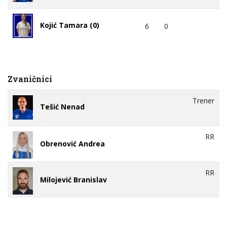
Kojić Tamara (0)
6
0
Zvaničnici
Trener
Tešić Nenad
RR
Obrenović Andrea
RR
Milojević Branislav