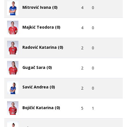
Mitrović Ivana (0)
4
0
Majkić Teodora (0)
4
0
Radović Katarina (0)
2
0
Gugač Sara (0)
2
0
Savić Andrea (0)
2
0
Bojičić Katarina (0)
5
1