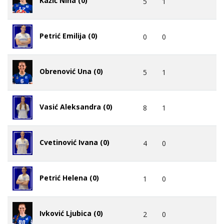
Kažić Nina (0)
5
1
Petrić Emilija (0)
0
0
Obrenović Una (0)
5
1
Vasić Aleksandra (0)
8
1
Cvetinović Ivana (0)
4
0
Petrić Helena (0)
1
0
Ivković Ljubica (0)
2
0