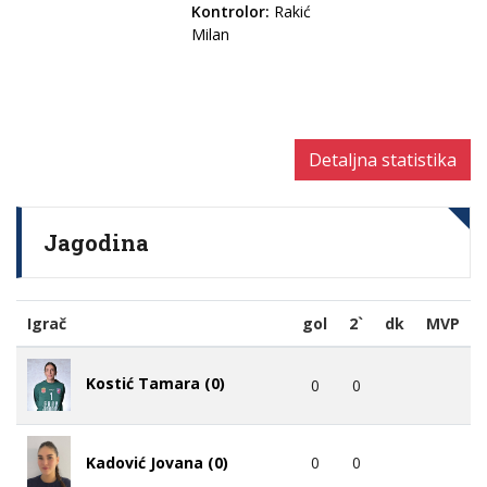
Kontrolor:
Rakić
Milan
Detaljna statistika
Jagodina
Igrač
gol
2`
dk
MVP
Kostić Tamara (0)
0
0
0
0
Kadović Jovana (0)