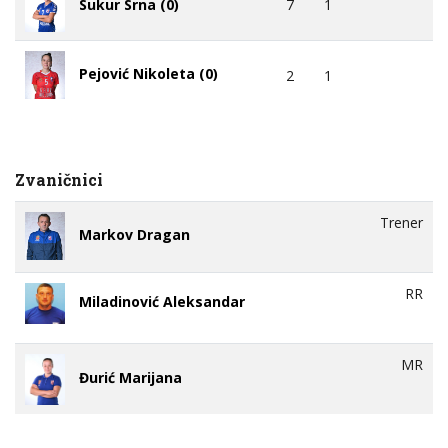
Sukur Srna (0)
7
1
Pejović Nikoleta (0)
2
1
Zvaničnici
Trener
Markov Dragan
RR
Miladinović Aleksandar
MR
Đurić Marijana