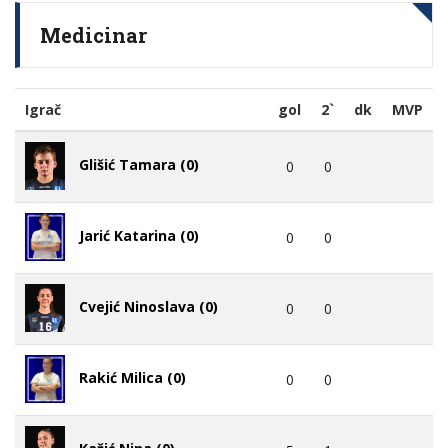
Medicinar
Igrač
gol
2`
dk
MVP
Glišić Tamara (0)
0
0
Jarić Katarina (0)
0
0
Cvejić Ninoslava (0)
0
0
Rakić Milica (0)
0
0