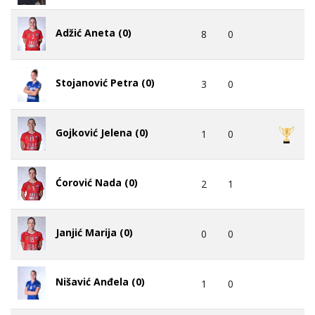
Adžić Aneta (0)
8
0
Stojanović Petra (0)
3
0
Gojković Jelena (0)
1
0
Ćorović Nada (0)
2
1
Janjić Marija (0)
0
0
Nišavić Anđela (0)
1
0