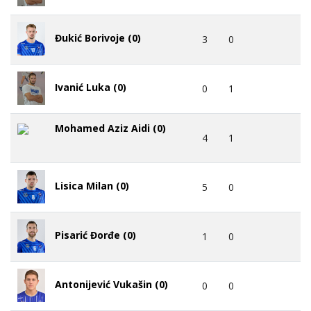
Đukić Borivoje (0)
3
0
Ivanić Luka (0)
0
1
Mohamed Aziz Aidi (0)
4
1
Lisica Milan (0)
5
0
Pisarić Đorđe (0)
1
0
Antonijević Vukašin (0)
0
0