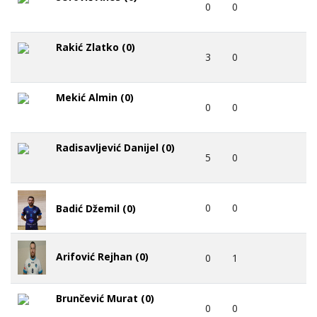
0
0
Rakić Zlatko (0)
3
0
Mekić Almin (0)
0
0
Radisavljević Danijel (0)
5
0
0
0
Badić Džemil (0)
Arifović Rejhan (0)
0
1
Brunčević Murat (0)
0
0