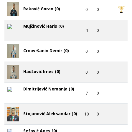
Raković Goran (0)
0
0
Mujčinović Haris (0)
4
0
Crnovršanin Demir (0)
0
0
Hadžović Irnes (0)
0
0
Dimitrijević Nemanja (0)
7
0
Stojanović Aleksandar (0)
10
0
Sefović Anes (0)