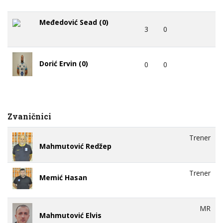
Međedović Sead (0)
3
0
Dorić Ervin (0)
0
0
Zvaničnici
Trener
Mahmutović Redžep
Trener
Memić Hasan
MR
Mahmutović Elvis