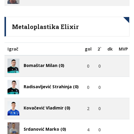
Metaloplastika Elixir
Igrač
gol
2`
dk
MVP
Bomaštar Milan (0)
0
0
Radisavljević Strahinja (0)
0
0
Кovačević Vladimir (0)
2
0
Srdanović Marko (0)
4
0