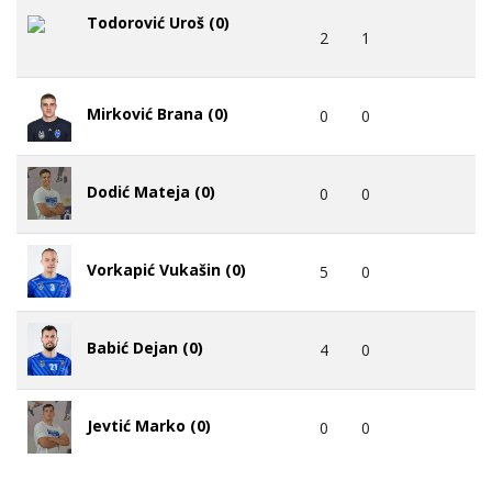
Todorović Uroš (0)
2
1
Mirković Brana (0)
0
0
Dodić Mateja (0)
0
0
Vorkapić Vukašin (0)
5
0
Babić Dejan (0)
4
0
Jevtić Marko (0)
0
0