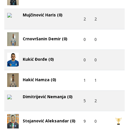
Mujčinović Haris (0)
2
2
Crnovršanin Demir (0)
0
0
Kukić Đorđe (0)
0
0
Hakić Hamza (0)
1
1
Dimitrijević Nemanja (0)
5
2
Stojanović Aleksandar (0)
9
0