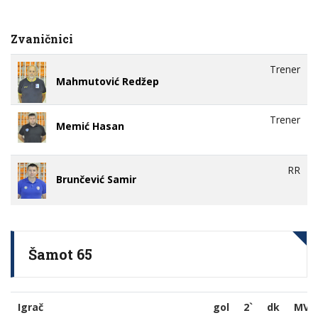
Zvaničnici
Trener
Mahmutović Redžep
Trener
Memić Hasan
RR
Brunčević Samir
Šamot 65
Igrač
gol
2`
dk
MVP