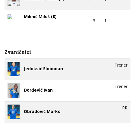
Milinić Miloš (0)
3
1
Zvaničnici
Trener
Jedoksić Slobodan
Trener
Đorđević Ivan
RR
Obradović Marko