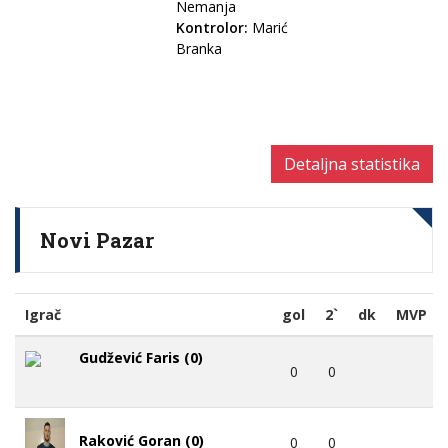
Nemanja
Kontrolor:
Marić
Branka
Detaljna statistika
Novi Pazar
Igrač
gol
2`
dk
MVP
Gudžević Faris (0)
0
0
Raković Goran (0)
0
0