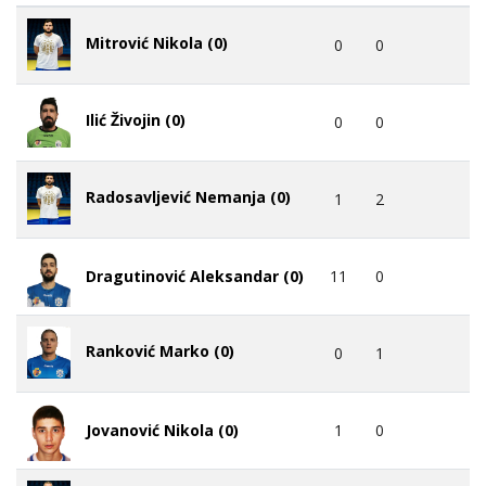
Mitrović Nikola (0)
0
0
Ilić Živojin (0)
0
0
Radosavljević Nemanja (0)
1
2
11
0
Dragutinović Aleksandar (0)
Ranković Marko (0)
0
1
1
0
Jovanović Nikola (0)