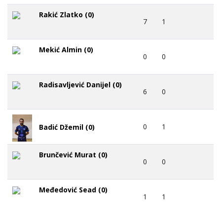
Rakić Zlatko (0)
7
1
Mekić Almin (0)
0
0
Radisavljević Danijel (0)
6
0
0
1
Badić Džemil (0)
Brunčević Murat (0)
0
0
Međedović Sead (0)
1
1