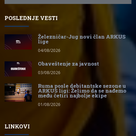
POSLEDNJE VESTI
Železničar-Jug novi član ARKUS
lige
04/08/2026
Obaveštenje za javnost
03/08/2026
Ruma posle debitantske sezone u
ARKUS ligi: Želimo da se nađemo
među četiri najbolje ekipe
01/08/2026
LINKOVI