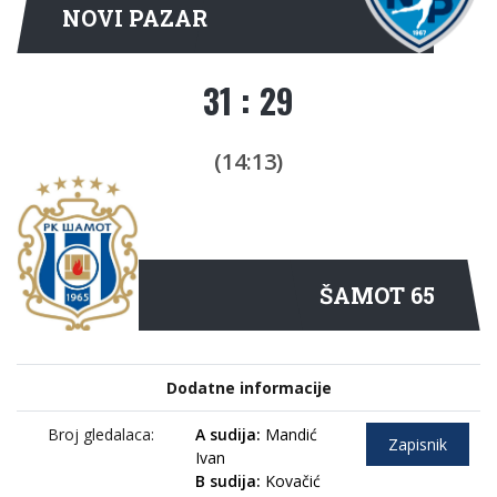
NOVI PAZAR
31 : 29
(14:13)
ŠAMOT 65
Dodatne informacije
Broj gledalaca:
A sudija:
Mandić
Zapisnik
Ivan
B sudija:
Kovačić