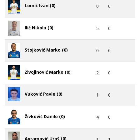
Lomić Ivan (0)
0
0
Ilić Nikola (0)
5
0
Stojković Marko (0)
0
0
Živojinović Marko (0)
2
0
Vuković Pavle (0)
1
0
Živković Danilo (0)
4
0
Avramović Uroš (0)
1
1