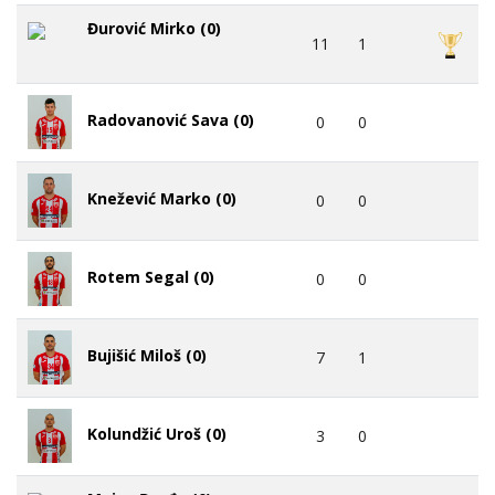
Đurović Mirko (0)
11
1
Radovanović Sava (0)
0
0
Knežević Marko (0)
0
0
Rotem Segal (0)
0
0
Bujišić Miloš (0)
7
1
Kolundžić Uroš (0)
3
0