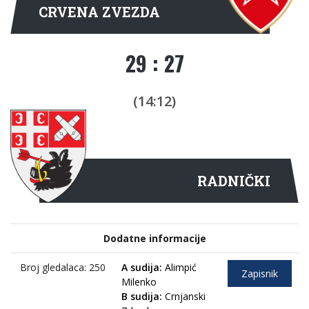
CRVENA ZVEZDA
29 : 27
(14:12)
RADNIČKI
Dodatne informacije
Broj gledalaca: 250
A sudija:
Alimpić
Zapisnik
Milenko
B sudija:
Crnjanski