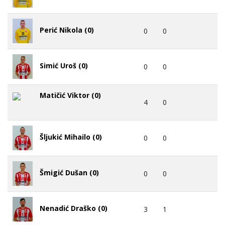
Perić Nikola (0)
0
0
Simić Uroš (0)
0
0
Matičić Viktor (0)
4
0
Šljukić Mihailo (0)
0
0
Šmigić Dušan (0)
0
0
Nenadić Draško (0)
3
1