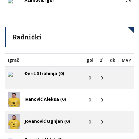
Aćimović Igor
MR
Radnički
Igrač
gol
2`
dk
MVP
Đerić Strahinja (0)
0
0
Ivanović Aleksa (0)
0
0
Jovanović Ognjen (0)
0
0