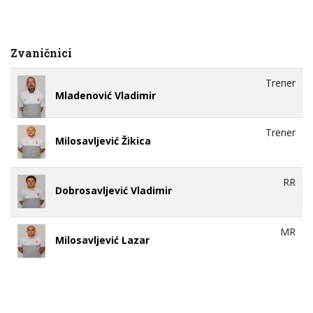
Zvaničnici
Trener
Mladenović Vladimir
Trener
Milosavljević Žikica
RR
Dobrosavljević Vladimir
MR
Milosavljević Lazar