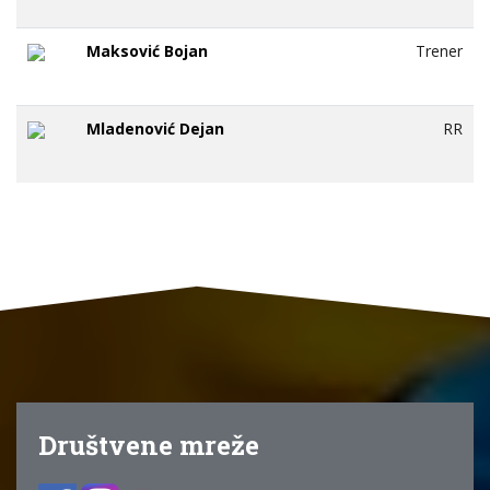
Maksović Bojan
Trener
Mladenović Dejan
RR
Društvene mreže