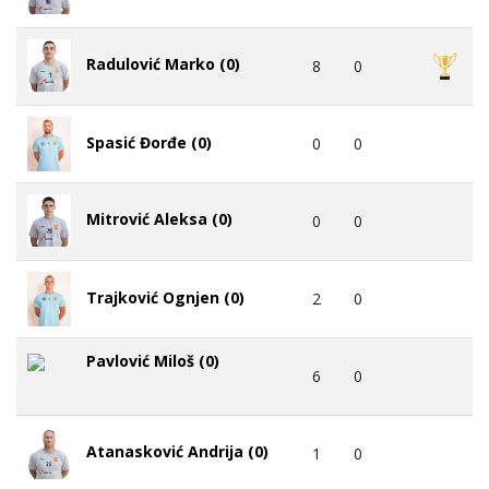
Radulović Marko (0)
8
0
Spasić Đorđe (0)
0
0
Mitrović Aleksa (0)
0
0
Trajković Ognjen (0)
2
0
Pavlović Miloš (0)
6
0
Atanasković Andrija (0)
1
0