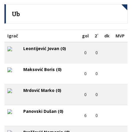
Ub
Igrač
gol
2`
dk
MVP
Leontijević Jovan (0)
0
0
Maksović Boris (0)
0
0
Mrdović Marko (0)
0
0
Panovski Dušan (0)
6
0