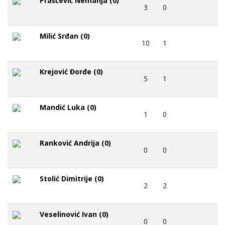
Praščević Nemanja (0)
3
0
Milić Srđan (0)
10
1
Krejović Đorđe (0)
5
1
Mandić Luka (0)
1
0
Ranković Andrija (0)
0
0
Stolić Dimitrije (0)
2
2
Veselinović Ivan (0)
0
0