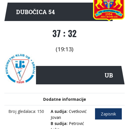
DUBOČICA 54
37 : 32
(19:13)
UB
Dodatne informacije
Broj gledalaca: 150
A sudija:
Cvetković
Zapisnik
Jovan
B sudija:
Petrović