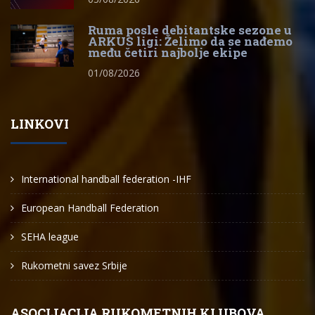
Ruma posle debitantske sezone u
ARKUS ligi: Želimo da se nađemo
među četiri najbolje ekipe
01/08/2026
LINKOVI
International handball federation -IHF
European Handball Federation
SEHA league
Rukometni savez Srbije
ASOCIJACIJA RUKOMETNIH KLUBOVA