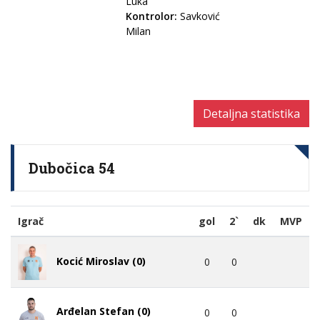
Luka
Kontrolor:
Savković
Milan
Detaljna statistika
Dubočica 54
Igrač
gol
2`
dk
MVP
Kocić Miroslav (0)
0
0
Arđelan Stefan (0)
0
0