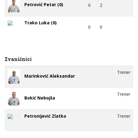
Petrović Petar (0)
0
2
Trako Luka (0)
0
0
Zvaničnici
Trener
Marinković Aleksandar
Trener
Bokić Nebojša
Petronijević Zlatko
Trener