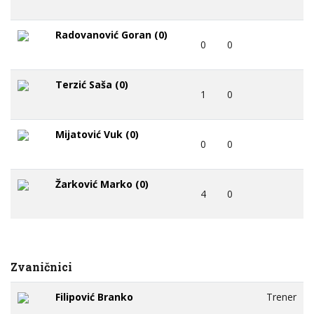
Radovanović Goran (0)
0
0
Terzić Saša (0)
1
0
Mijatović Vuk (0)
0
0
Žarković Marko (0)
4
0
Zvaničnici
Filipović Branko
Trener