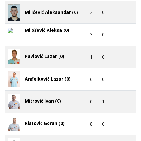
2
0
Milićević Aleksandar (0)
Milošević Aleksa (0)
3
0
Pavlović Lazar (0)
1
0
Anđelković Lazar (0)
6
0
Mitrović Ivan (0)
0
1
Ristović Goran (0)
8
0