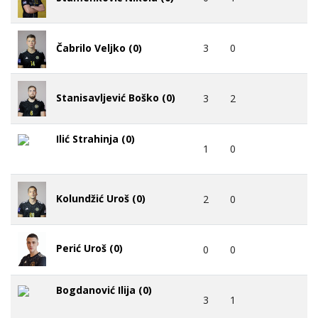
3
0
Čabrilo Veljko (0)
Stanisavljević Boško (0)
3
2
Ilić Strahinja (0)
1
0
Kolundžić Uroš (0)
2
0
Perić Uroš (0)
0
0
Bogdanović Ilija (0)
3
1