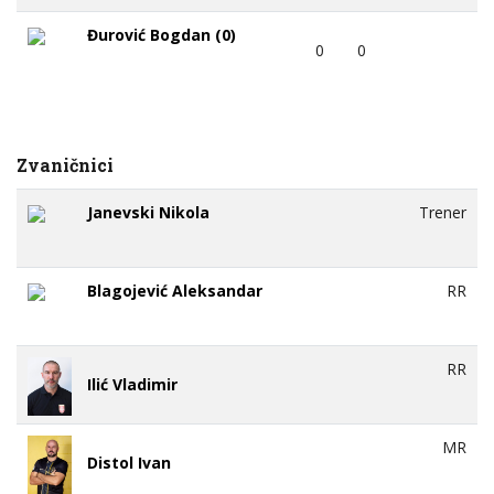
Đurović Bogdan (0)
0
0
Zvaničnici
Janevski Nikola
Trener
Blagojević Aleksandar
RR
RR
Ilić Vladimir
MR
Distol Ivan