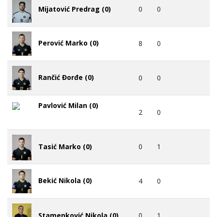
0
0
Mijatović Predrag (0)
Perović Marko (0)
8
0
Rančić Đorđe (0)
0
0
Pavlović Milan (0)
2
0
0
1
Tasić Marko (0)
Bekić Nikola (0)
4
0
0
1
Stamenković Nikola (0)