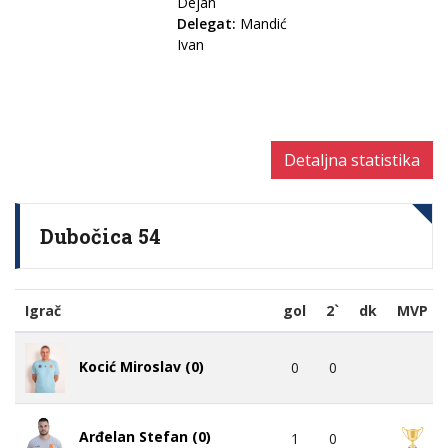
Dejan
Delegat:
Mandić
Ivan
Detaljna statistika
Dubočica 54
Igrač
gol
2`
dk
MVP
Kocić Miroslav (0)
0
0
Arđelan Stefan (0)
1
0