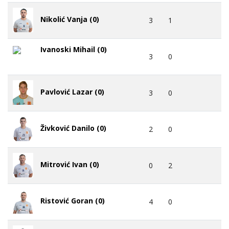
Nikolić Vanja (0)
3
1
Ivanoski Mihail (0)
3
0
Pavlović Lazar (0)
3
0
Živković Danilo (0)
2
0
Mitrović Ivan (0)
0
2
Ristović Goran (0)
4
0