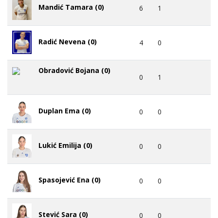
Mandić Tamara (0)
6
1
Radić Nevena (0)
4
0
Obradović Bojana (0)
0
1
Duplan Ema (0)
0
0
Lukić Emilija (0)
0
0
Spasojević Ena (0)
0
0
Stević Sara (0)
0
0