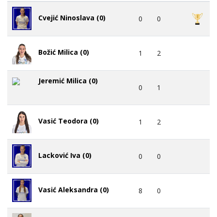
Cvejić Ninoslava (0)
0
0
Božić Milica (0)
1
2
Jeremić Milica (0)
0
1
Vasić Teodora (0)
1
2
Lacković Iva (0)
0
0
Vasić Aleksandra (0)
8
0