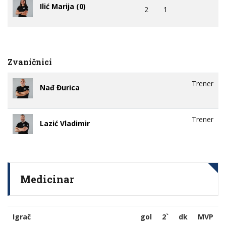
Ilić Marija (0)
2
1
Zvaničnici
Trener
Nađ Đurica
Trener
Lazić Vladimir
Medicinar
Igrač
gol
2`
dk
MVP