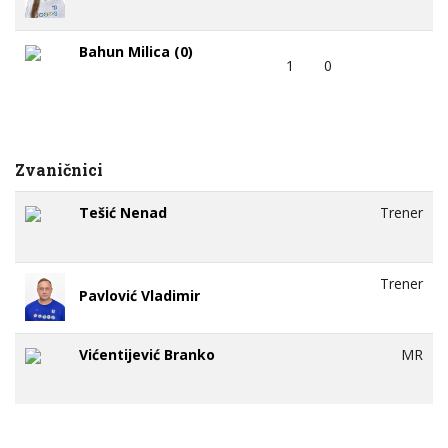
Bahun Milica (0)
1
0
Zvaničnici
Tešić Nenad
Trener
Trener
Pavlović Vladimir
Vićentijević Branko
MR