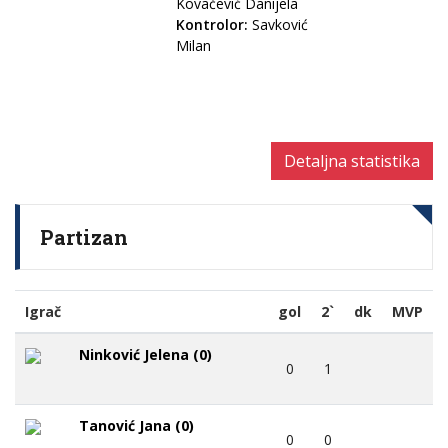
Kovačević Danijela
Kontrolor:
Savković
Milan
Detaljna statistika
Partizan
Igrač
gol
2`
dk
MVP
Ninković Jelena (0)
0
1
Tanović Jana (0)
0
0