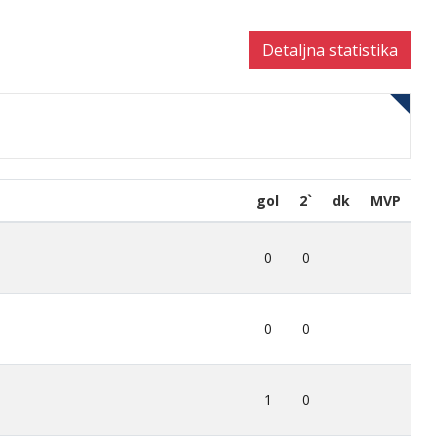
Detaljna statistika
gol
2`
dk
MVP
0
0
0
0
1
0