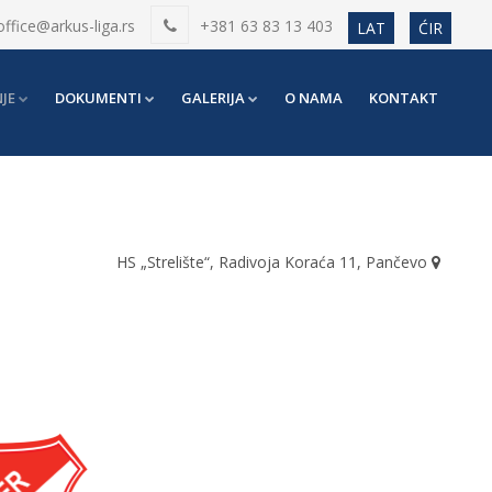
office@arkus-liga.rs
+381 63 83 13 403
LAT
ĆIR
JE
DOKUMENTI
GALERIJA
O NAMA
KONTAKT
HS „Strelište“, Radivoja Koraća 11, Pančevo