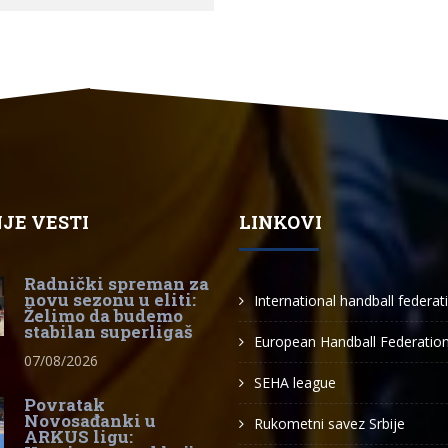
JE VESTI
LINKOVI
Radnički spreman za
novu sezonu u eliti:
International handball federat
Želimo da budemo
stabilan superligaš
European Handball Federatio
07/08/2026
SEHA league
Povratak
Novosađanki u
Rukometni savez Srbije
ARKUS ligu: