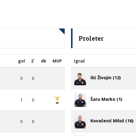
Proleter
gol
2`
dk
MVP
Igrač
Ilić Živojin (12)
0
0
Šaru Marko (1)
1
0
Kovačević Miloš (16)
0
0