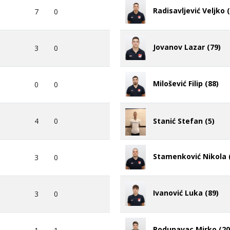
Radisavljević Veljko 
7
0
Jovanov Lazar (79)
3
0
Milošević Filip (88)
0
0
4
0
Stanić Stefan (5)
Stamenković Nikola 
3
0
Ivanović Luka (89)
3
0
Podunavac Mirko (20