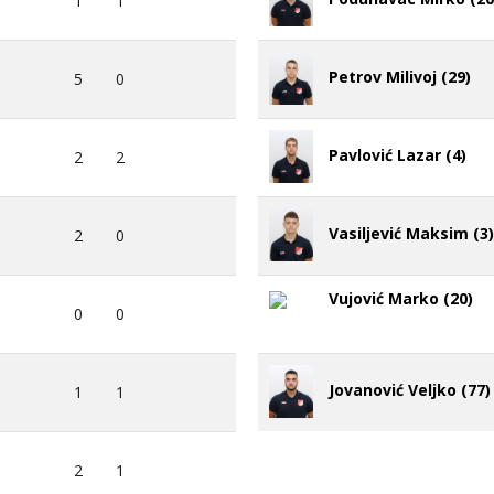
1
1
Petrov Milivoj (29)
5
0
Pavlović Lazar (4)
2
2
Vasiljević Maksim (3)
2
0
Vujović Marko (20)
0
0
Jovanović Veljko (77)
1
1
2
1