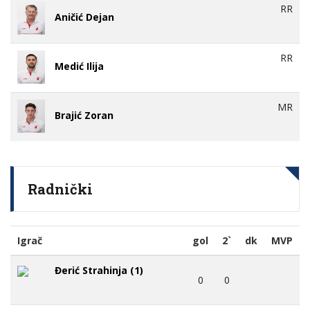
RR
Aničić Dejan
RR
Medić Ilija
MR
Brajić Zoran
Radnički
Igrač
gol
2`
dk
MVP
Đerić Strahinja (1)
0
0