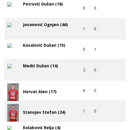
Petrović Dušan (16)
0
0
Jovanović Ognjen (46)
1
0
Kasalović Dušan (15)
0
1
Medić Dušan (14)
2
0
6
0
Horvat Alen (17)
1
0
Stanojev Stefan (24)
Kolaković Relja (4)