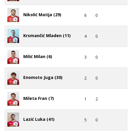
Nikolić Matija (29)
6
0
Krsmančić Mladen (11)
4
0
Milić Milan (6)
3
0
Enomoto Juga (30)
2
0
Mileta Fran (7)
1
2
Lazić Luka (41)
5
0