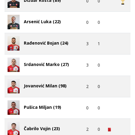
0
0
Arsenić Luka (22)
0
0
Rađenović Bojan (24)
3
1
Srdanović Marko (27)
3
0
Jovanović Milan (98)
2
0
Pušica Miljan (19)
0
0
Čabrilo Vojin (23)
2
0