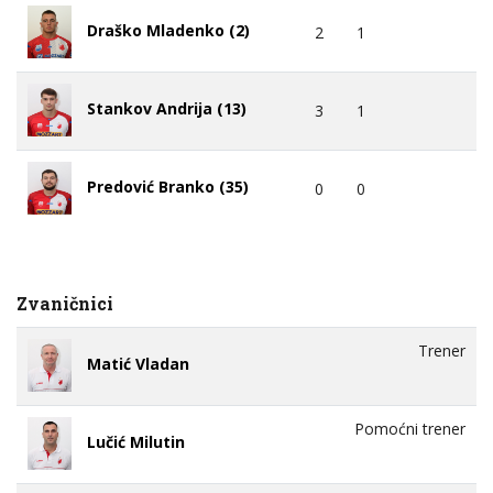
Draško Mladenko (2)
2
1
Stankov Andrija (13)
3
1
Predović Branko (35)
0
0
Zvaničnici
Trener
Matić Vladan
Pomoćni trener
Lučić Milutin