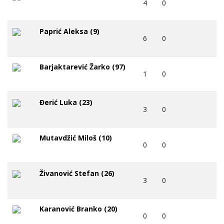
4
0
Paprić Aleksa (9)
6
0
Barjaktarević Žarko (97)
1
0
Đerić Luka (23)
3
0
Mutavdžić Miloš (10)
0
0
Živanović Stefan (26)
3
0
Karanović Branko (20)
0
0