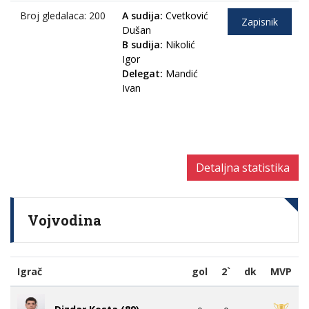
Broj gledalaca: 200
A sudija:
Cvetković
Zapisnik
Dušan
B sudija:
Nikolić
Igor
Delegat:
Mandić
Ivan
Detaljna statistika
Vojvodina
Igrač
gol
2`
dk
MVP
Dizdar Kosta (89)