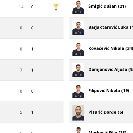
Šmigić Dušan (21)
14
0
Barjaktarović Luka (
0
0
Kovačević Nikola (24
0
1
Damjanović Aljoša (9
7
1
Filipović Nikola (19)
0
0
5
1
Pisarić Đorđe (6)
Marković Filip (33)