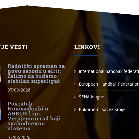
JE VESTI
LINKOVI
Radnički spreman za
novu sezonu u eliti:
International handball federat
Želimo da budemo
stabilan superligaš
European Handball Federatio
07/08/2026
SEHA league
Povratak
Novosađanki u
Rukometni savez Srbije
ARKUS ligu:
Verujemo u rad koji
svakodnevno
ulažemo
07/08/2026