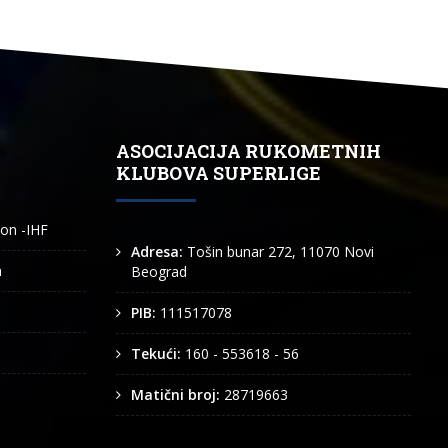
ASOCIJACIJA RUKOMETNIH
KLUBOVA SUPERLIGE
ion -IHF
Adresa:
Tošin bunar 272, 11070 Novi
n
Beograd
PIB:
111517078
Tekući:
160 - 553618 - 56
Matični broj:
28719663