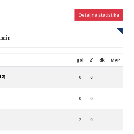
Detaljna statistika
ixir
gol
2`
dk
MVP
12)
0
0
0
0
2
0