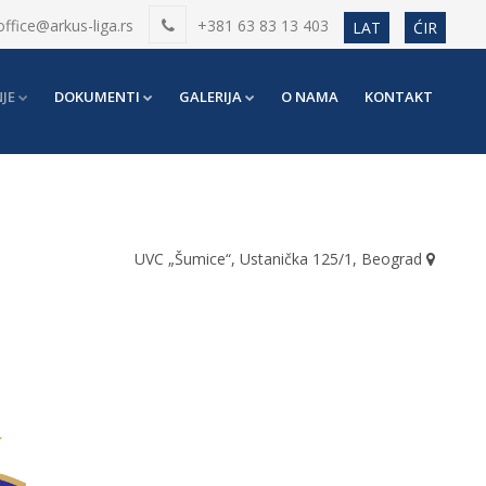
office@arkus-liga.rs
+381 63 83 13 403
LAT
ĆIR
JE
DOKUMENTI
GALERIJA
O NAMA
KONTAKT
UVC „Šumice“, Ustanička 125/1, Beograd