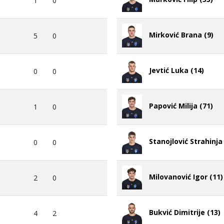
1
0
Mirković Brana (9)
5
0
Jevtić Luka (14)
0
0
Papović Milija (71)
1
0
Stanojlović Strahinja 
0
0
Milovanović Igor (11)
2
0
Bukvić Dimitrije (13)
4
2