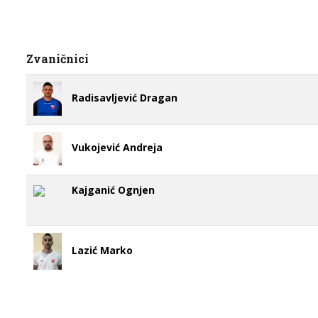
Zvaničnici
Radisavljević Dragan
Vukojević Andreja
Kajganić Ognjen
Lazić Marko