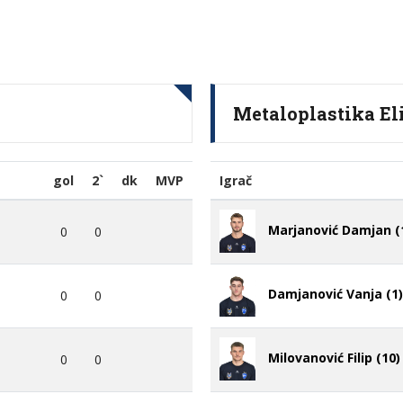
Metaloplastika El
gol
2`
dk
MVP
Igrač
Marjanović Damjan (
0
0
Damjanović Vanja (1)
0
0
Milovanović Filip (10)
0
0