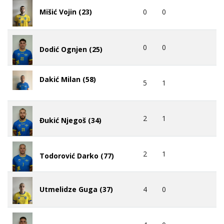
0
0
Mišić Vojin (23)
0
0
Dodić Ognjen (25)
Dakić Milan (58)
5
1
2
1
Đukić Njegoš (34)
2
1
Todorović Darko (77)
4
0
Utmelidze Guga (37)