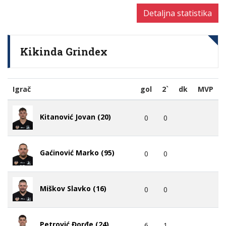
Detaljna statistika
Kikinda Grindex
Igrač
gol
2`
dk
MVP
Kitanović Jovan (20)
0
0
Gaćinović Marko (95)
0
0
Miškov Slavko (16)
0
0
Petrović Đorđe (24)
6
1