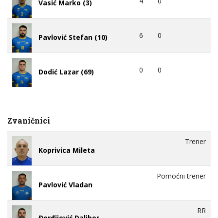
4
0
Vasić Marko (3)
6
0
Pavlović Stefan (10)
0
0
Dodić Lazar (69)
Zvaničnici
Trener
Koprivica Mileta
Pomoćni trener
Pavlović Vladan
RR
Đorđijević Dalibor