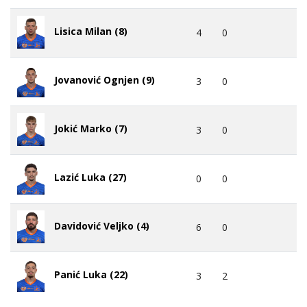
Lisica Milan (8)
4
0
Jovanović Ognjen (9)
3
0
Jokić Marko (7)
3
0
Lazić Luka (27)
0
0
Davidović Veljko (4)
6
0
Panić Luka (22)
3
2