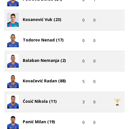
Kosanović Vuk (23)
0
0
Todorov Nenad (17)
0
0
Balaban Nemanja (2)
0
0
Kovačević Radan (88)
5
0
Ćosić Nikola (11)
3
0
Panić Milan (19)
0
0