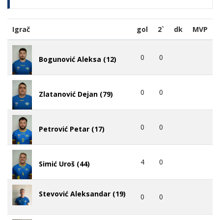
Igrač
gol
2`
dk
MVP
0
0
Bogunović Aleksa (12)
0
0
Zlatanović Dejan (79)
0
0
Petrović Petar (17)
4
0
Simić Uroš (44)
Stevović Aleksandar (19)
0
0