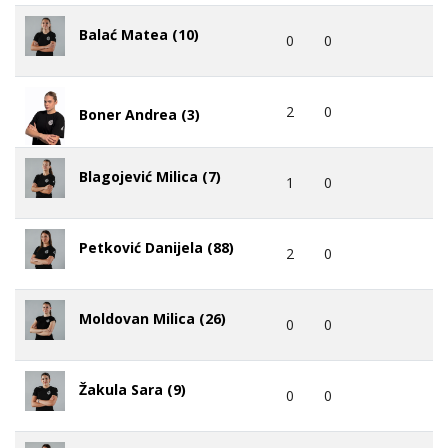
Balać Matea (10)
0
0
2
0
Boner Andrea (3)
Blagojević Milica (7)
1
0
Petković Danijela (88)
2
0
Moldovan Milica (26)
0
0
Žakula Sara (9)
0
0