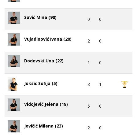
Savić Mina (90)
0
0
Vujadinović Ivana (20)
2
0
Dodevski Una (22)
1
0
Joksić Sofija (5)
8
1
Vidojević Jelena (18)
5
0
Jovičić Milena (23)
2
0