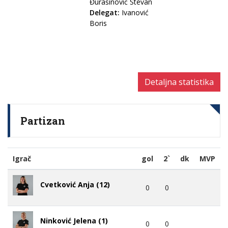
Đurašinović Stevan
Delegat:
Ivanović
Boris
Detaljna statistika
Partizan
Igrač
gol
2`
dk
MVP
Cvetković Anja (12)
0
0
Ninković Jelena (1)
0
0