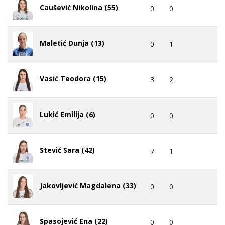
Caušević Nikolina (55)
0
0
Maletić Dunja (13)
0
1
Vasić Teodora (15)
3
2
Lukić Emilija (6)
0
0
Stević Sara (42)
7
1
Jakovljević Magdalena (33)
0
0
Spasojević Ena (22)
0
0