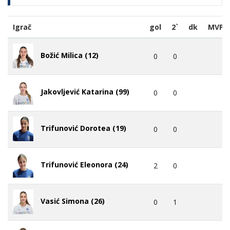
Igrač
gol
2`
dk
MVP
Božić Milica (12)
0
0
Jakovljević Katarina (99)
0
0
Trifunović Dorotea (19)
0
0
Trifunović Eleonora (24)
2
0
Vasić Simona (26)
0
1