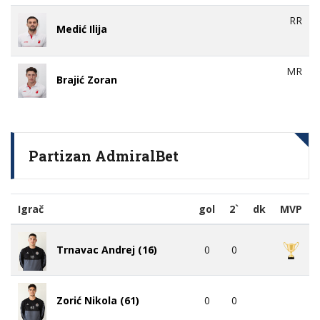
RR
Medić Ilija
MR
Brajić Zoran
Partizan AdmiralBet
Igrač
gol
2`
dk
MVP
0
0
Trnavac Andrej (16)
0
0
Zorić Nikola (61)