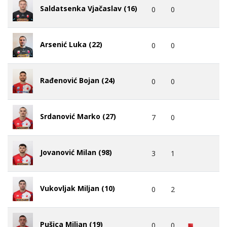
Saldatsenka Vjačaslav (16)
0
0
Arsenić Luka (22)
0
0
Rađenović Bojan (24)
0
0
Srdanović Marko (27)
7
0
Jovanović Milan (98)
3
1
Vukovljak Miljan (10)
0
2
Pušica Miljan (19)
0
0