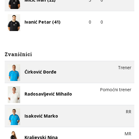
Mićić Ivan (22)
0
0
Ivanić Petar (41)
Zvaničnici
Trener
Ćirković Đorđe
Pomoćni trener
Radosavljević Mihailo
RR
Isaković Marko
MR
Kraljevski Nina