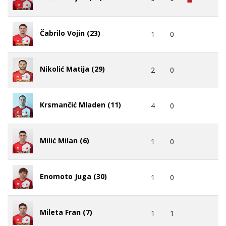
Čabrilo Vojin (23)
1
0
Nikolić Matija (29)
2
0
Krsmančić Mladen (11)
4
0
Milić Milan (6)
1
0
Enomoto Juga (30)
1
0
Mileta Fran (7)
1
1