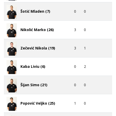
0
0
Šotić Mladen (7)
3
0
Nikolić Marko (26)
3
1
Zečević Nikola (19)
0
2
Kaba Liviu (6)
0
0
Šijan Simo (21)
1
0
Popović Veljko (25)