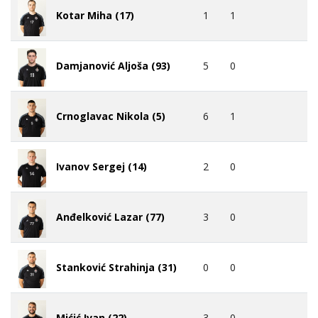
1
1
Kotar Miha (17)
5
0
Damjanović Aljoša (93)
6
1
Crnoglavac Nikola (5)
2
0
Ivanov Sergej (14)
3
0
Anđelković Lazar (77)
0
0
Stanković Strahinja (31)
3
0