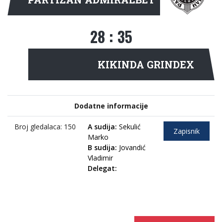
28 : 35
(9:20)
KIKINDA GRINDEX
Dodatne informacije
Broj gledalaca: 150
A sudija:
Sekulić
Zapisnik
Marko
B sudija:
Jovandić
Vladimir
Delegat: