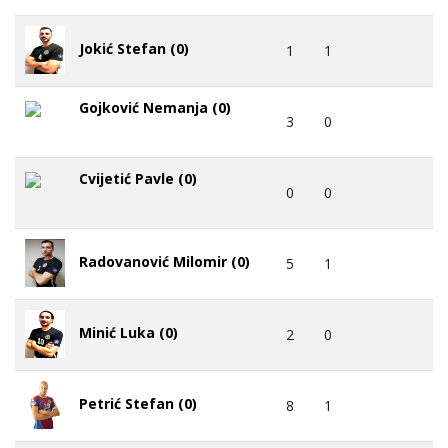
Jokić Stefan (0)
1
1
Gojković Nemanja (0)
3
0
Cvijetić Pavle (0)
0
0
Radovanović Milomir (0)
5
1
Minić Luka (0)
2
0
Petrić Stefan (0)
8
1