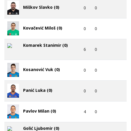
Miškov Slavko (0)
0
0
Kovačević Miloš (0)
0
0
Komarek Stanimir (0)
6
0
Kosanović Vuk (0)
0
0
Panić Luka (0)
0
0
Pavlov Milan (0)
4
0
Golić Ljubomir (0)