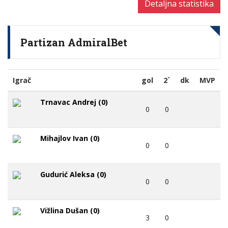
Detaljna statistika
Partizan AdmiralBet
Igrač
gol
2`
dk
MVP
Trnavac Andrej (0)
0
0
Mihajlov Ivan (0)
0
0
Gudurić Aleksa (0)
0
0
Vižlina Dušan (0)
3
0