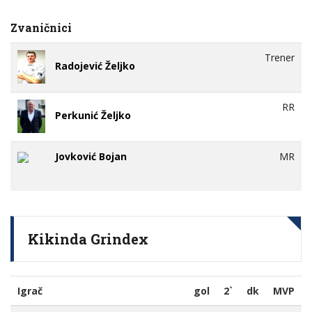
Zvaničnici
Trener
Radojević Željko
RR
Perkunić Željko
Jovković Bojan
MR
Kikinda Grindex
Igrač
gol
2`
dk
MVP