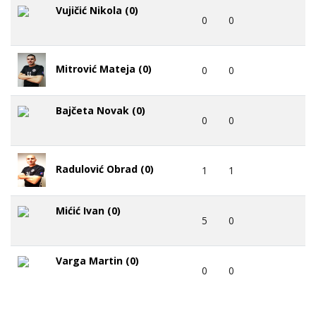
Vujičić Nikola (0)
0
0
Mitrović Mateja (0)
0
0
Bajčeta Novak (0)
0
0
Radulović Obrad (0)
1
1
Mićić Ivan (0)
5
0
Varga Martin (0)
0
0