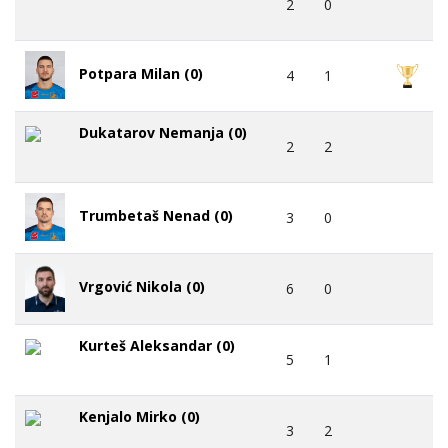
2
0
Potpara Milan (0)
4
1
Dukatarov Nemanja (0)
2
2
Trumbetaš Nenad (0)
3
0
Vrgović Nikola (0)
6
0
Kurteš Aleksandar (0)
5
1
Kenjalo Mirko (0)
3
2