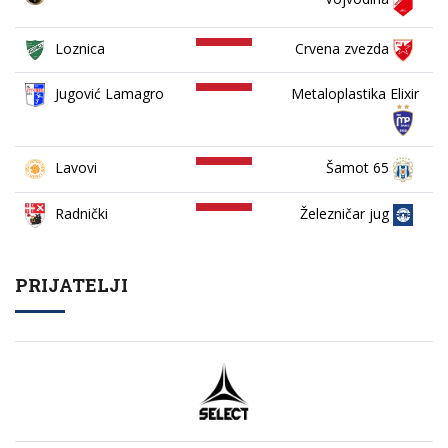
Loznica
Crvena zvezda
Jugović Lamagro
Metaloplastika Elixir
Lavovi
Šamot 65
Železničar jug
Radnički
PRIJATELJI