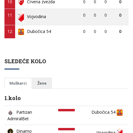
10
Crvena zvezda
0
0
0
0
11
0
0
0
0
Vojvodina
12
Dubočica 54
0
0
0
0
SLEDEĆE KOLO
Muškarci
Žene
1.kolo
Partizan
Dubočica 54
AdmiralBet
Dinamo
Vojvodina