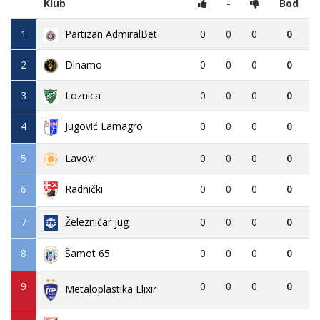
Klub
-
Bod
1
Partizan AdmiralBet
0
0
0
0
2
Dinamo
0
0
0
0
3
Loznica
0
0
0
0
4
Jugović Lamagro
0
0
0
0
5
Lavovi
0
0
0
0
6
0
0
0
0
Radnički
7
Železničar jug
0
0
0
0
8
0
0
0
0
Šamot 65
9
0
0
0
0
Metaloplastika Elixir