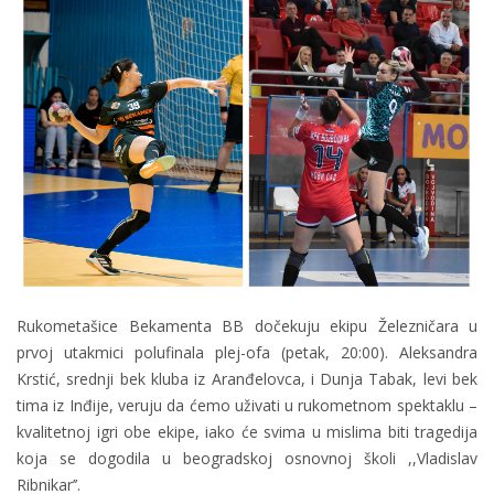
Rukometašice Bekamenta BB dočekuju ekipu Železničara u
prvoj utakmici polufinala plej-ofa (petak, 20:00). Aleksandra
Krstić, srednji bek kluba iz Aranđelovca, i Dunja Tabak, levi bek
tima iz Inđije, veruju da ćemo uživati u rukometnom spektaklu –
kvalitetnoj igri obe ekipe, iako će svima u mislima biti tragedija
koja se dogodila u beogradskoj osnovnoj školi ,,Vladislav
Ribnikar’’.