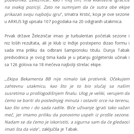
na svakoj poziciji. Zato ne sumnjam da će sutra obe ekipe
prikazati svoju najbolju igru
“, smatra Krstić, koja je ove sezone
u ARKUS ligi upisala 107 pogodaka na 20 odigranih utakmica.
Prvak države Železničar imao je turbulentan početak sezone i
niz loših rezultata, ali je klub iz Inđije postepeno dizao formu i
sada ima priliku da odbrani šampionsku titulu. Dunja Tabak
predvodnica je ovog tima kada je u pitanju golgeterski učinak i
sa 126 golova na 18 mečeva najbolji strelac ekipe.
,,
Ekipa Bekamenta BB nije nimalo lak protivnik. Očekujem
zahtevnu utakmicu, kao što je to bio slučaj sa našim
susretima u prošlogodišnjem finalu. Ulog je veliki, verujem da
ćemo se boriti do poslednjeg minuta i ostaviti srce na terenu,
kao što smo i do sada radile. Biće uživanje igrati tako važan
meč, jer imamo priliku da ponovimo uspeh iz prošle sezone.
Nadam se da ćemo je iskoristiti, a sigurna sam da će gledaoci
imati šta da vide
'', zaključila je Tabak.