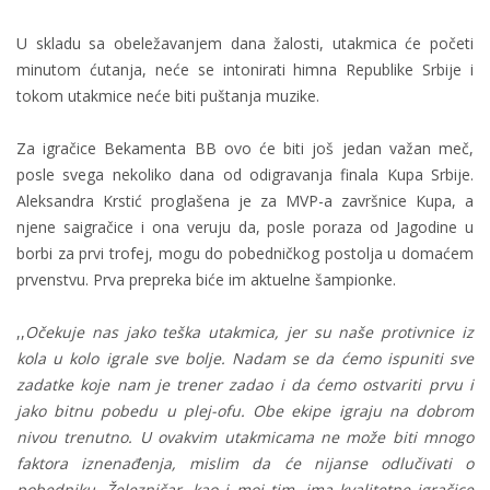
U skladu sa obeležavanjem dana žalosti, utakmica će početi
minutom ćutanja, neće se intonirati himna Republike Srbije i
tokom utakmice neće biti puštanja muzike.
Za igračice Bekamenta BB ovo će biti još jedan važan meč,
posle svega nekoliko dana od odigravanja finala Kupa Srbije.
Aleksandra Krstić proglašena je za MVP-a završnice Kupa, a
njene saigračice i ona veruju da, posle poraza od Jagodine u
borbi za prvi trofej, mogu do pobedničkog postolja u domaćem
prvenstvu. Prva prepreka biće im aktuelne šampionke.
,,
Očekuje nas jako teška utakmica, jer su naše protivnice iz
kola u kolo igrale sve bolje. Nadam se da ćemo ispuniti sve
zadatke koje nam je trener zadao i da ćemo ostvariti prvu i
jako bitnu pobedu u plej-ofu. Obe ekipe igraju na dobrom
nivou trenutno. U ovakvim utakmicama ne može biti mnogo
faktora iznenađenja, mislim da će nijanse odlučivati o
pobedniku. Železničar, kao i moj tim, ima kvalitetne igračice