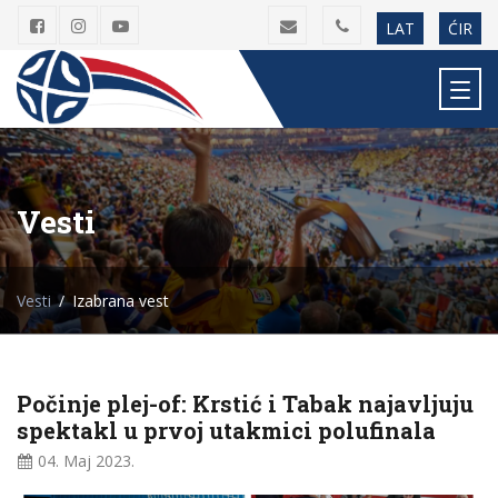
LAT
ĆIR
Vesti
Vesti
Izabrana vest
Počinje plej-of: Krstić i Tabak najavljuju
spektakl u prvoj utakmici polufinala
04. Maj
2023.