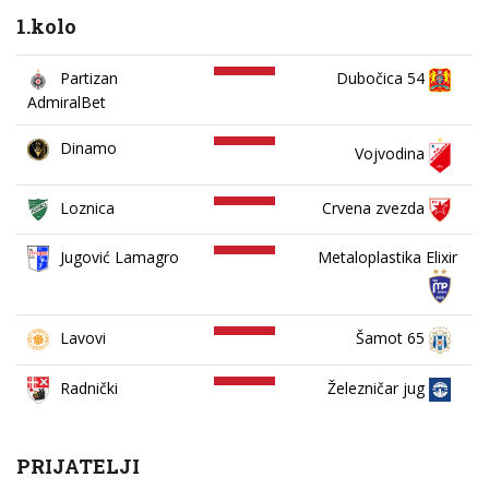
1.kolo
Partizan
Dubočica 54
AdmiralBet
Dinamo
Vojvodina
Loznica
Crvena zvezda
Jugović Lamagro
Metaloplastika Elixir
Lavovi
Šamot 65
Železničar jug
Radnički
PRIJATELJI