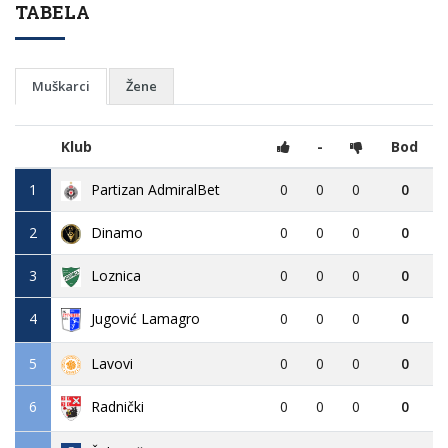
TABELA
Muškarci
Žene
Klub
-
Bod
1
Partizan AdmiralBet
0
0
0
0
2
Dinamo
0
0
0
0
3
Loznica
0
0
0
0
4
Jugović Lamagro
0
0
0
0
5
Lavovi
0
0
0
0
6
0
0
0
0
Radnički