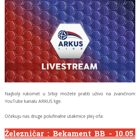
Najbolji rukomet u Srbiji možete pratiti uživo na zvaničnom
YouTube kanalu ARKUS lige.
Očekuju nas druge polufinalne utakmice plej-ofa:
Železničar : Bekament BB - 10.05.