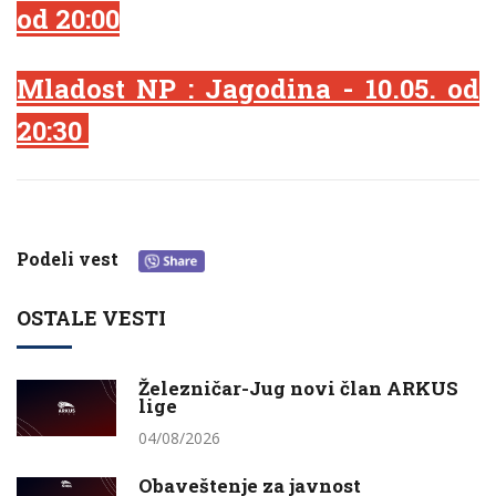
od 20:00
Mladost NP : Jagodina - 10.05. od
20:30
Podeli vest
OSTALE VESTI
Železničar-Jug novi član ARKUS
lige
04/08/2026
Obaveštenje za javnost