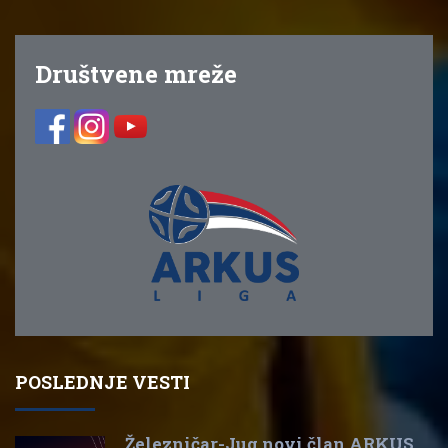
Društvene mreže
POSLEDNJE VESTI
Železničar-Jug novi član ARKUS