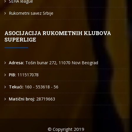
SEHA league
Rukometni savez Srbije
ASOCIJACIJA RUKOMETNIH KLUBOVA
SUPERLIGE
Adresa:
Tošin bunar 272, 11070 Novi Beograd
PIB:
111517078
Tekući:
160 - 553618 - 56
Matični broj:
28719663
© Copyright 2019