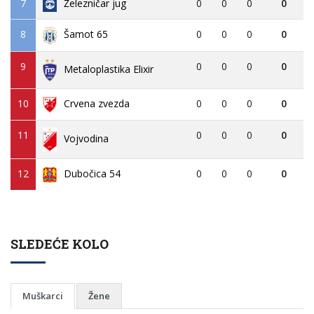
7
Železničar jug
0
0
0
0
8
0
0
0
0
Šamot 65
9
0
0
0
0
Metaloplastika Elixir
10
Crvena zvezda
0
0
0
0
11
0
0
0
0
Vojvodina
12
Dubočica 54
0
0
0
0
SLEDEĆE KOLO
Muškarci
Žene