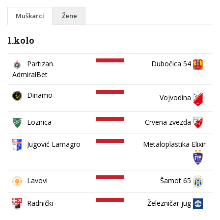
Muškarci
Žene
1.kolo
Partizan
Dubočica 54
AdmiralBet
Dinamo
Vojvodina
Loznica
Crvena zvezda
Jugović Lamagro
Metaloplastika Elixir
Lavovi
Šamot 65
Železničar jug
Radnički