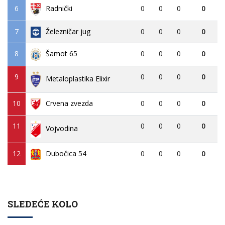
6
0
0
0
0
Radnički
7
Železničar jug
0
0
0
0
8
0
0
0
0
Šamot 65
9
0
0
0
0
Metaloplastika Elixir
10
Crvena zvezda
0
0
0
0
11
0
0
0
0
Vojvodina
12
Dubočica 54
0
0
0
0
SLEDEĆE KOLO