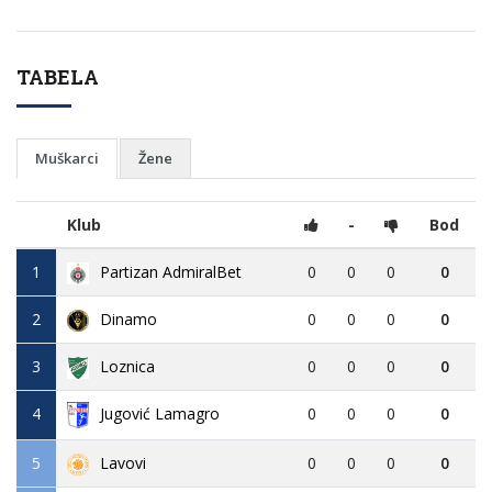
TABELA
Muškarci
Žene
Klub
-
Bod
1
Partizan AdmiralBet
0
0
0
0
2
Dinamo
0
0
0
0
3
Loznica
0
0
0
0
4
Jugović Lamagro
0
0
0
0
5
Lavovi
0
0
0
0