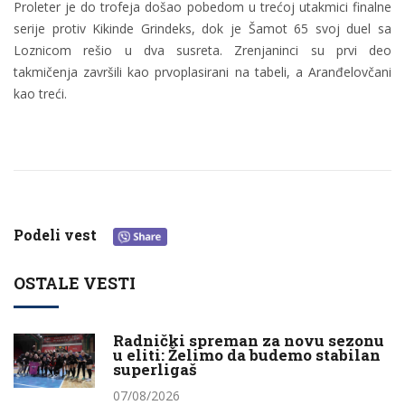
Proleter je do trofeja došao pobedom u trećoj utakmici finalne
serije protiv Kikinde Grindeks, dok je Šamot 65 svoj duel sa
Loznicom rešio u dva susreta. Zrenjaninci su prvi deo
takmičenja završili kao prvoplasirani na tabeli, a Aranđelovčani
kao treći.
Podeli vest
OSTALE VESTI
Radnički spreman za novu sezonu
u eliti: Želimo da budemo stabilan
superligaš
07/08/2026