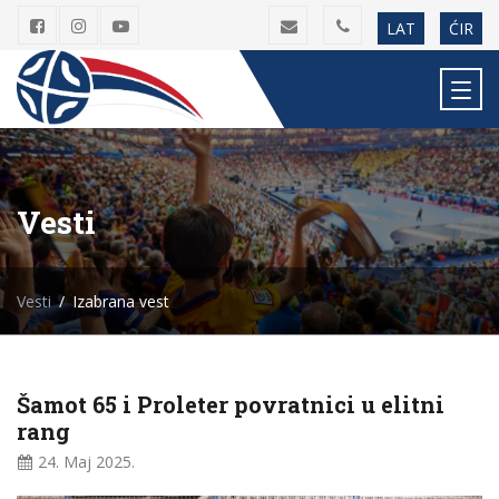
LAT
ĆIR
Vesti
Vesti
Izabrana vest
Šamot 65 i Proleter povratnici u elitni
rang
24. Maj
2025.