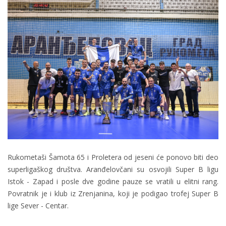
Rukometaši Šamota 65 i Proletera od jeseni će ponovo biti deo
superligaškog društva. Aranđelovčani su osvojili Super B ligu
Istok - Zapad i posle dve godine pauze se vratili u elitni rang.
Povratnik je i klub iz Zrenjanina, koji je podigao trofej Super B
lige Sever - Centar.