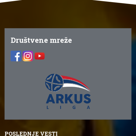
Društvene mreže
POSLEDNJE VESTI