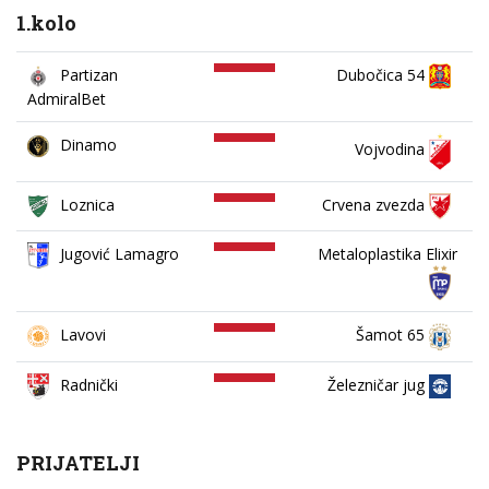
1.kolo
Partizan
Dubočica 54
AdmiralBet
Dinamo
Vojvodina
Loznica
Crvena zvezda
Jugović Lamagro
Metaloplastika Elixir
Lavovi
Šamot 65
Železničar jug
Radnički
PRIJATELJI