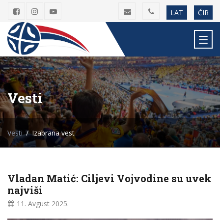
LAT
ĆIR
Vesti
Vesti
Izabrana vest
Vladan Matić: Ciljevi Vojvodine su uvek
najviši
11. Avgust
2025.