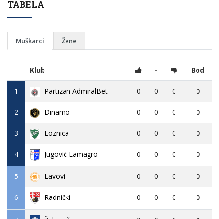
TABELA
Muškarci
Žene
Klub
-
Bod
1
Partizan AdmiralBet
0
0
0
0
2
Dinamo
0
0
0
0
3
Loznica
0
0
0
0
4
Jugović Lamagro
0
0
0
0
5
Lavovi
0
0
0
0
6
0
0
0
0
Radnički