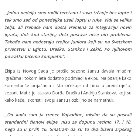
,,Jednu nedelju smo radili teretanu i suvo trčanje bez lopte i
tek smo sad od ponedeljka uzeli loptu u ruke. Vidi se velika
želja, ali trebaće nam dosta vremena za integraciju novih
igrača, dok kod starijeg dela postave neće biti problema.
Takođe nam nedostaju trojica juniora koji su na Svetskom
prvenstvu u Egiptu, Draško, Stankov i Zekić. Po njihovom
povratku bićemo kompletni"
.
Ekipa iz Novog Sada je prošle sezone šansu davala mlađim
igračima i tokom leta dodatno podmladila ekipu. Na pitanje kako
komentariše pojačanja i šta očekuje od tima u predstojećoj
sezoni, Matić je istakao Đorđa Draška i Andriju Stankova, koji su
kako kaže, iskoristili svoju šansu i ozbiljno se nametnuli.
,,Od kada sam ja trener Vojvodine, mislim da su postali
standardni članovi ekipe, nisu za dopunu recimo 17. i 18.
nego su u prvih 16. Smatram da su to dva bisera srpskog