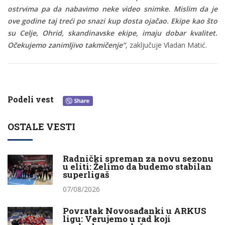
ostrvima pa da nabavimo neke video snimke. Mislim da je
ove godine taj treći po snazi kup dosta ojačao. Ekipe kao što
su Celje, Ohrid, skandinavske ekipe, imaju dobar kvalitet.
Očekujemo zanimljivo takmičenje”
, zaključuje Vladan Matić.
Podeli vest
OSTALE VESTI
Radnički spreman za novu sezonu
u eliti: Želimo da budemo stabilan
superligaš
07/08/2026
Povratak Novosađanki u ARKUS
ligu: Verujemo u rad koji