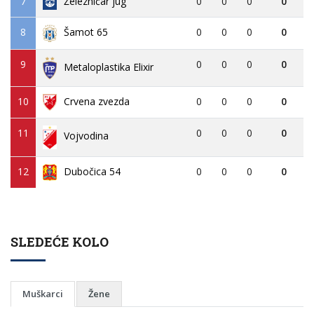
7
Železničar jug
0
0
0
0
8
0
0
0
0
Šamot 65
9
0
0
0
0
Metaloplastika Elixir
10
Crvena zvezda
0
0
0
0
11
0
0
0
0
Vojvodina
12
Dubočica 54
0
0
0
0
SLEDEĆE KOLO
Muškarci
Žene