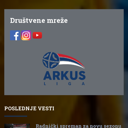
Društvene mreže
POSLEDNJE VESTI
Radnički spreman za novu sezonu