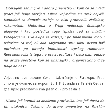
,,Očekujem zanimljivo i dobro prvenstvo u kom će se mladi
igrači još bolje razvijati. Ciljevi Vojvodine su uvek najviši.
Kandidati za domaće trofeje se nisu promenili. Nažalost,
rukometnim klubovima u Srbiji nedostaju finansijska
ulaganja i kao posledica toga ispašta rad sa mlađim
kategorijama. Dve ekipe se izdvajaju po finansijama, moći i
uslovima za rad, ali ako sagledamo širu sliku, nisam baš
optimista po pitanju budućnosti srpskog rukometa.
Reprezentacija iz toga ne pravi rezultate i deca nam odlaze
na druge sportove koji se finansijski i organizaciono drže
bolje od nas"
.
Vojvodinu ove sezone čeka i takmičenje u Evrokupu. Pred
timom je dvomeč sa ekipom St. I. F. Stranda sa Farskih Ostrva,
gde srpski predstavnik ima jasan cilj - prolaz dalje.
,,Nismo još krenuli sa analizom protivnika. Ima još dosta do
tih utakmica. Čekamo da krene prvenstvo na Farskim