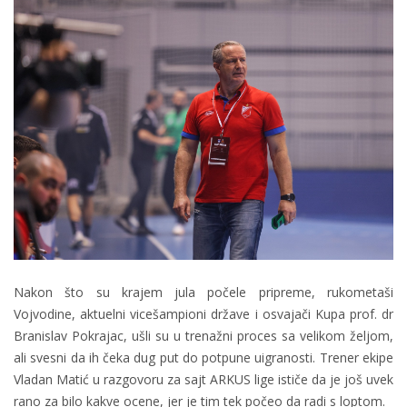
Nakon što su krajem jula počele pripreme, rukometaši
Vojvodine, aktuelni vicešampioni države i osvajači Kupa prof. dr
Branislav Pokrajac, ušli su u trenažni proces sa velikom željom,
ali svesni da ih čeka dug put do potpune uigranosti. Trener ekipe
Vladan Matić u razgovoru za sajt ARKUS lige ističe da je još uvek
rano za bilo kakve ocene, jer je tim tek počeo da radi s loptom.