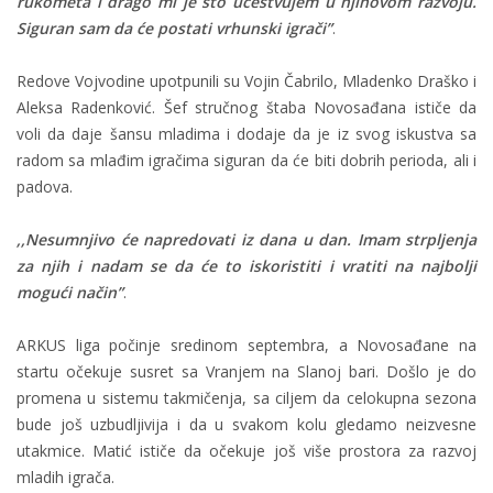
rukometa i drago mi je što učestvujem u njihovom razvoju.
Siguran sam da će postati vrhunski igrači”
.
Redove Vojvodine upotpunili su Vojin Čabrilo, Mladenko Draško i
Aleksa Radenković. Šef stručnog štaba Novosađana ističe da
voli da daje šansu mladima i dodaje da je iz svog iskustva sa
radom sa mlađim igračima siguran da će biti dobrih perioda, ali i
padova.
,,Nesumnjivo će napredovati iz dana u dan. Imam strpljenja
za njih i nadam se da će to iskoristiti i vratiti na najbolji
mogući način”
.
ARKUS liga počinje sredinom septembra, a Novosađane na
startu očekuje susret sa Vranjem na Slanoj bari. Došlo je do
promena u sistemu takmičenja, sa ciljem da celokupna sezona
bude još uzbudljivija i da u svakom kolu gledamo neizvesne
utakmice. Matić ističe da očekuje još više prostora za razvoj
mladih igrača.