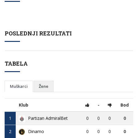
POSLEDNJI REZULTATI
TABELA
Muškarci
Žene
Klub
-
Bod
1
Partizan AdmiralBet
0
0
0
0
2
Dinamo
0
0
0
0