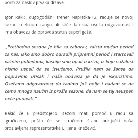
boriti za naslov prvaka države.
Igor Rakić, dugogodišnji trener Napretka-12, raduje se novoj
sezoni u elitnom rangu, ali ističe da ekipa oseća odgovornost i
ima obavezu da opravda status superligaša.
,,Prethodna sezona je bila za zaborav, zaista mučan period
za nas. Iako smo dobro odradili pripremni period i startovali
važnim pobedama, kasnije smo upali u krizu, iz koje nažalost
nismo uspeli da se izvučemo. Pružila nam se šansa da
popravimo utisak i naša obaveza je da je iskoristimo.
Osećamo odgovornost da radimo još bolje i nadam se da
ćemo mnogo naučiti iz prošle sezone, da nam se taj neuspeh
neće ponoviti.”
Rakić će u predstojećoj sezoni imati pomoć u radu sa
igračicama, pošto će se stručnom štabu priključiti naša
proslavljena reprezentativka Ljiljana Knežević.