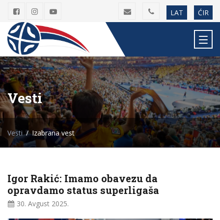
LAT
ĆIR
Vesti
Vesti
Izabrana vest
Igor Rakić: Imamo obavezu da
opravdamo status superligaša
30. Avgust
2025.