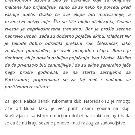
maltene kao prijateljske, samo da se neko ne povredi pred
važnije duele. Ovako će sve ekipe biti motivisanije, a
prvenstvo neizvesnije. Što se tiče mojih očekivanja, Crvena
zvezda je neprikosnovena trenutno. Bor je prošle sezone
napravio uspeh, sada su dodatno pojačali ekipu. Mladost NP
je takođe dobro odradila prelazni rok. Železničar, iako
značajno podmlađen, je uvek neugodna ekipa. Ruma je
debitant, ali je dovela ozbiljna pojačanja, kao i Naisa. Mislim
da će prvenstvo biti zanimljivije i da su ekipe generalno jače
nego prošle godine.Mi se na startu sastajemo sa
Partizanom, pripremamo se za taj meč i nadamo se
pozitivnom rezultatu”.
Za Igora Rakića ženski rukometni klub Napredak-12 je mnogo
više od kluba. Iako je već punih osam godina na klupi
Kruševljanki, sa istom emocijom dolazi na svaki trening i nada
se da će na kraju sezone ponovo imati razlog za zadovoljstvo.