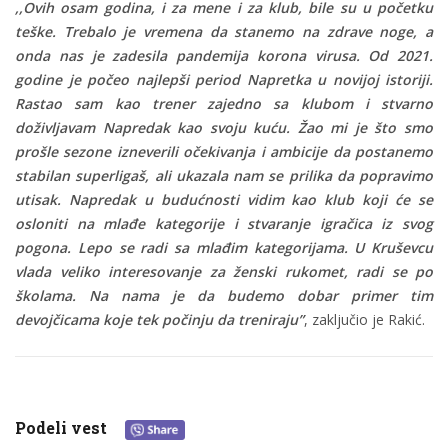
,,Ovih osam godina, i za mene i za klub, bile su u početku
teške. Trebalo je vremena da stanemo na zdrave noge, a
onda nas je zadesila pandemija korona virusa. Od 2021.
godine je počeo najlepši period Napretka u novijoj istoriji.
Rastao sam kao trener zajedno sa klubom i stvarno
doživljavam Napredak kao svoju kuću. Žao mi je što smo
prošle sezone izneverili očekivanja i ambicije da postanemo
stabilan superligaš, ali ukazala nam se prilika da popravimo
utisak. Napredak u budućnosti vidim kao klub koji će se
osloniti na mlađe kategorije i stvaranje igračica iz svog
pogona. Lepo se radi sa mlađim kategorijama. U Kruševcu
vlada veliko interesovanje za ženski rukomet, radi se po
školama. Na nama je da budemo dobar primer tim
devojčicama koje tek počinju da treniraju”
, zaključio je Rakić.
Podeli vest