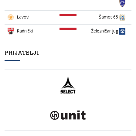
Lavovi
Šamot 65
Železničar jug
Radnički
PRIJATELJI