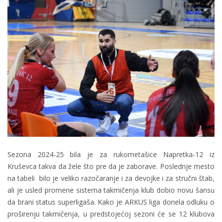
Sezona 2024-25 bila je za rukometašice Napretka-12 iz
Kruševca takva da žele što pre da je zaborave. Poslednje mesto
na tabeli bilo je veliko razočaranje i za devojke i za stručni štab,
ali je usled promene sistema takmičenja klub dobio novu šansu
da brani status superligaša. Kako je ARKUS liga donela odluku o
proširenju takmičenja, u predstojećoj sezoni će se 12 klubova