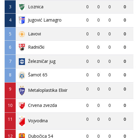
3
Loznica
0
0
0
0
4
Jugović Lamagro
0
0
0
0
5
Lavovi
0
0
0
0
6
0
0
0
0
Radnički
7
Železničar jug
0
0
0
0
8
0
0
0
0
Šamot 65
9
0
0
0
0
Metaloplastika Elixir
10
Crvena zvezda
0
0
0
0
11
0
0
0
0
Vojvodina
12
Dubočica 54
0
0
0
0