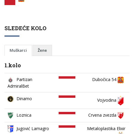
SLEDEĆE KOLO
Muškarci
Žene
1.kolo
Partizan
Dubočica 54
AdmiralBet
Dinamo
Vojvodina
Loznica
Crvena zvezda
Jugović Lamagro
Metaloplastika Elixir