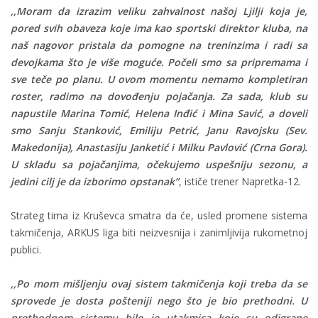
,,Moram da izrazim veliku zahvalnost našoj Ljilji koja je,
pored svih obaveza koje ima kao sportski direktor kluba, na
naš nagovor pristala da pomogne na treninzima i radi sa
devojkama što je više moguće. Počeli smo sa pripremama i
sve teče po planu. U ovom momentu nemamo kompletiran
roster, radimo na dovođenju pojačanja. Za sada, klub su
napustile Marina Tomić, Helena Inđić i Mina Savić, a doveli
smo Sanju Stanković, Emiliju Petrić, Janu Ravojsku (Sev.
Makedonija), Anastasiju Janketić i Milku Pavlović (Crna Gora).
U skladu sa pojačanjima, očekujemo uspešniju sezonu, a
jedini cilj je da izborimo opstanak”
, ističe trener Napretka-12.
Strateg tima iz Kruševca smatra da će, usled promene sistema
takmičenja, ARKUS liga biti neizvesnija i zanimljivija rukometnoj
publici.
,,Po mom mišljenju ovaj sistem takmičenja koji treba da se
sprovede je dosta pošteniji nego što je bio prethodni. U
prethodnom sistemu bilo je utakmica koje su odigrane