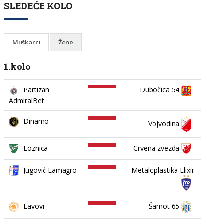
SLEDEĆE KOLO
Muškarci
Žene
1.kolo
Partizan
Dubočica 54
AdmiralBet
Dinamo
Vojvodina
Loznica
Crvena zvezda
Jugović Lamagro
Metaloplastika Elixir
Lavovi
Šamot 65