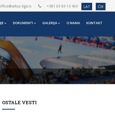
office@arkus-liga.rs
+381 63 83 13 403
LAT
ĆIR
JE
DOKUMENTI
GALERIJA
O NAMA
KONTAKT
OSTALE VESTI