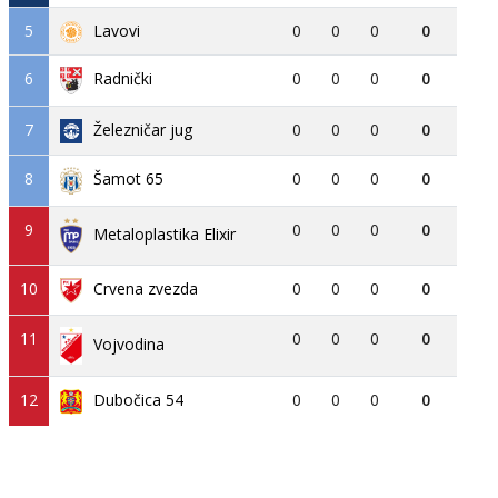
5
Lavovi
0
0
0
0
6
0
0
0
0
Radnički
7
Železničar jug
0
0
0
0
8
0
0
0
0
Šamot 65
9
0
0
0
0
Metaloplastika Elixir
10
Crvena zvezda
0
0
0
0
11
0
0
0
0
Vojvodina
12
Dubočica 54
0
0
0
0