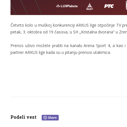
Četvrto kolo u muškoj konkurenciji ARKUS lige otpočinje TV p
petak, 3. oktobra od 19 časova, u SH „Kristalna dvorana“ u Zren
Prenos uživo možete pratiti na kanalu Arena Sport 4, a kao i p
partner ARKUS lige kada su u pitanju prenosi utakmica.
Podeli vest