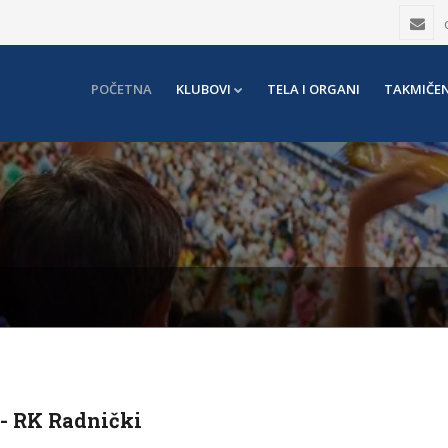
POČETNA
KLUBOVI
TELA I ORGANI
TAKMIČEN
- RK Radnički