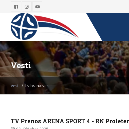
Vesti
Vesti
Izabrana vest
TV Prenos ARENA SPORT 4 - RK Proleter
03. Oktobar
2025.