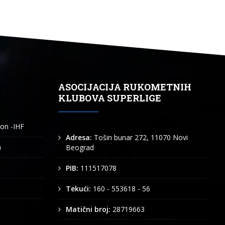
ASOCIJACIJA RUKOMETNIH
KLUBOVA SUPERLIGE
ion -IHF
Adresa:
Tošin bunar 272, 11070 Novi
n
Beograd
PIB:
111517078
Tekući:
160 - 553618 - 56
Matični broj:
28719663