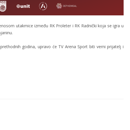
renosom utakmice između RK Proleter i RK Radnički koja se igra u
janinu.
rethodnih godina, upravo će TV Arena Sport biti verni prijatelj i