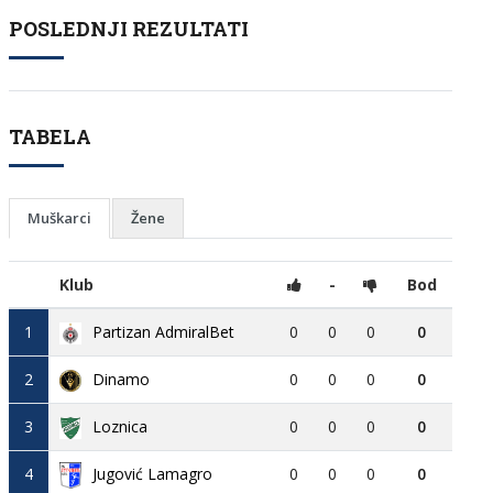
POSLEDNJI REZULTATI
TABELA
Muškarci
Žene
Klub
-
Bod
1
Partizan AdmiralBet
0
0
0
0
2
Dinamo
0
0
0
0
3
Loznica
0
0
0
0
4
Jugović Lamagro
0
0
0
0