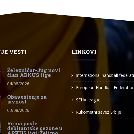
JE VESTI
LINKOVI
Železničar-Jug novi
član ARKUS lige
International handball federat
04/08/2026
European Handball Federatio
Obaveštenje za
SEHA league
javnost
03/08/2026
Rukometni savez Srbije
Ruma posle
debitantske sezone u
ARKUS ligi: Želimo