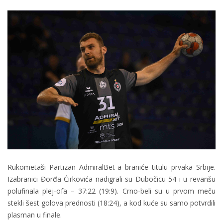
Rukometaši Partizan AdmiralBet-a braniće titulu prvaka Srbije.
Izabranici Đorđa Ćirkovića nadigrali su Dubočicu 54 i u revanšu
polufinala plej-ofa – 37:22 (19:9). Crno-beli su u prvom meču
stekli šest golova prednosti (18:24), a kod kuće su samo potvrdili
plasman u finale.