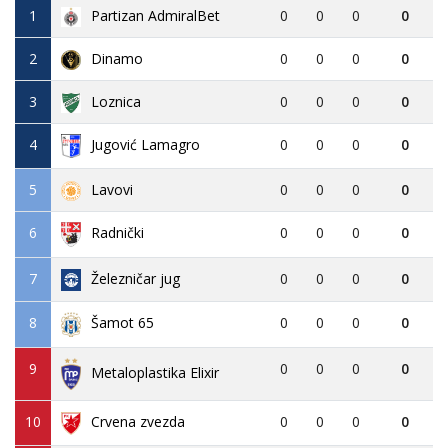
1
Partizan AdmiralBet
0
0
0
0
2
Dinamo
0
0
0
0
3
Loznica
0
0
0
0
4
Jugović Lamagro
0
0
0
0
5
Lavovi
0
0
0
0
6
0
0
0
0
Radnički
7
Železničar jug
0
0
0
0
8
0
0
0
0
Šamot 65
9
0
0
0
0
Metaloplastika Elixir
10
Crvena zvezda
0
0
0
0