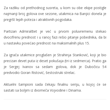
Za razliku od prethodnog susreta, u kom su obe ekipe postigle
najmanji broj golova ove sezone, utakmica na Banjici donela je
pregršt lepih poteza i atraktivnih pogodaka.
Partizan AdmiralBet je već u prvom poluvremenu stekao
dvocifrenu prednost i u ranoj fazi rešio pitanje pobednika, da bi
u nastavku povećao prednost na maksimalnih plus 15.
Za igrača utakmice proglašen je Strahinja Stanković, koji je bio
precizan devet puta iz deset pokušaja (tri iz sedmerca). Pratio ga
je Sergej Ivanov sa sedam golova, dok je Dubočicu 54
predvodio Goran Ristović, šestostruki strelac.
Aktuelni šampioni sada čekaju finalnu seriju, u kojoj će se
sastati sa boljim iz dvomeča Vojvodine i Dinama.