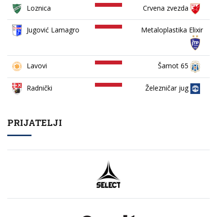
Loznica
Crvena zvezda
Jugović Lamagro
Metaloplastika Elixir
Lavovi
Šamot 65
Železničar jug
Radnički
PRIJATELJI