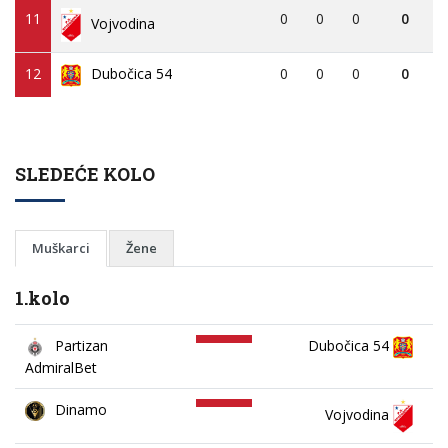
11
0
0
0
0
Vojvodina
12
Dubočica 54
0
0
0
0
SLEDEĆE KOLO
Muškarci
Žene
1.kolo
Partizan
Dubočica 54
AdmiralBet
Dinamo
Vojvodina