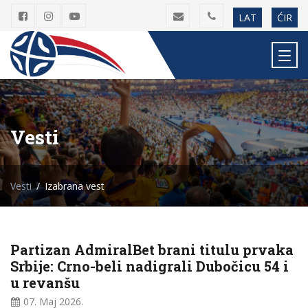
LAT
ĆIR
Vesti
Vesti
Izabrana vest
Partizan AdmiralBet brani titulu prvaka
Srbije: Crno-beli nadigrali Dubočicu 54 i
u revanšu
07. Maj
2026.