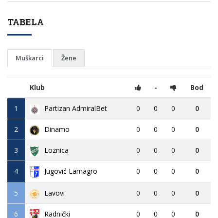
TABELA
Muškarci
Žene
Klub
-
Bod
1
Partizan AdmiralBet
0
0
0
0
2
Dinamo
0
0
0
0
3
Loznica
0
0
0
0
4
Jugović Lamagro
0
0
0
0
5
Lavovi
0
0
0
0
6
0
0
0
0
Radnički