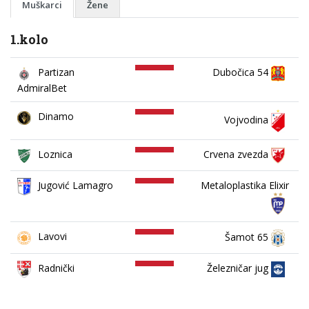
Muškarci
Žene
1.kolo
Partizan
Dubočica 54
AdmiralBet
Dinamo
Vojvodina
Loznica
Crvena zvezda
Jugović Lamagro
Metaloplastika Elixir
Lavovi
Šamot 65
Železničar jug
Radnički