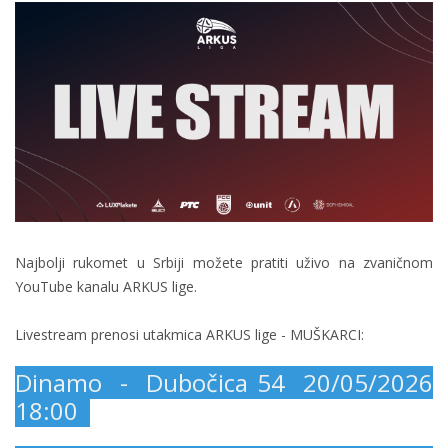
Najbolji rukomet u Srbiji možete pratiti uživo na zvaničnom
YouTube kanalu ARKUS lige.
Livestream prenosi utakmica ARKUS lige - MUŠKARCI:
Dinamo - Dubočica 54 20/05/2026
18:00