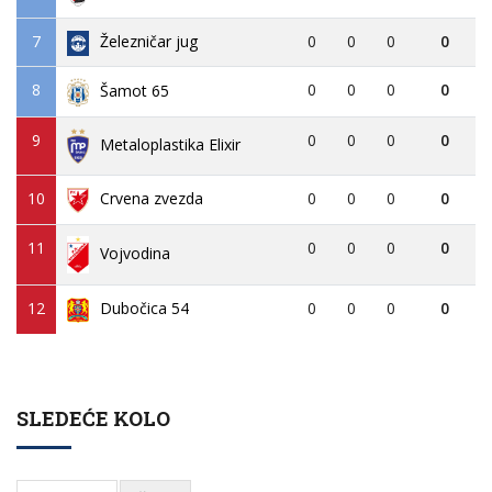
7
Železničar jug
0
0
0
0
8
0
0
0
0
Šamot 65
9
0
0
0
0
Metaloplastika Elixir
10
Crvena zvezda
0
0
0
0
11
0
0
0
0
Vojvodina
12
Dubočica 54
0
0
0
0
SLEDEĆE KOLO