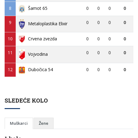
8
0
0
0
0
Šamot 65
9
0
0
0
0
Metaloplastika Elixir
10
Crvena zvezda
0
0
0
0
11
0
0
0
0
Vojvodina
12
Dubočica 54
0
0
0
0
SLEDEĆE KOLO
Muškarci
Žene