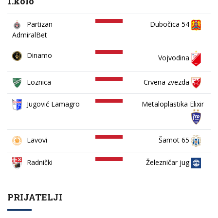
1.kolo
Partizan
Dubočica 54
AdmiralBet
Dinamo
Vojvodina
Loznica
Crvena zvezda
Jugović Lamagro
Metaloplastika Elixir
Lavovi
Šamot 65
Železničar jug
Radnički
PRIJATELJI