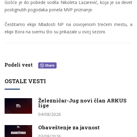
Gošće je do pobede vodila Nikoleta Lazarević, koja je sa devet
postignutih pogodaka ponela MVP priznanje.
Čestitamo ekipi Mladosti NP na osvojenom trećem mestu, a
ekipi Bora na svemu što su prikazale u ovoj sezoni.
Podeli vest
OSTALE VESTI
Železničar-Jug novi član ARKUS
lige
04/08/2026
Obaveštenje za javnost
03/08/2026