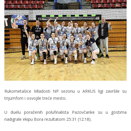
Rukometašice Mladosti NP sezonu u ARKUS ligi završile su
trijumfom i osvojile treće mesto.
U duelu poraženih polufinalista Pazovčanke su u gostima
nadigrale ekipu Bora rezultatom 25:31 (12:18).