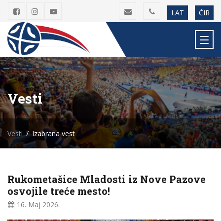
LAT
ĆIR
Vesti
Vesti
Izabrana vest
Rukometašice Mladosti iz Nove Pazove
osvojile treće mesto!
16. Maj
2026.