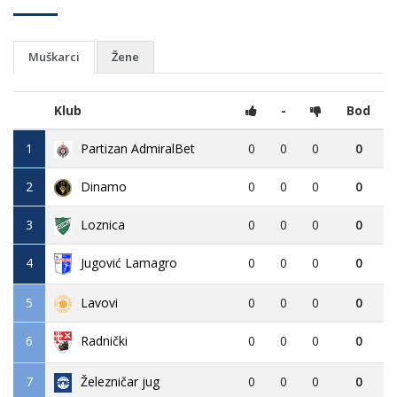
Muškarci
Žene
Klub
-
Bod
1
Partizan AdmiralBet
0
0
0
0
2
Dinamo
0
0
0
0
3
Loznica
0
0
0
0
4
Jugović Lamagro
0
0
0
0
5
Lavovi
0
0
0
0
6
0
0
0
0
Radnički
7
Železničar jug
0
0
0
0