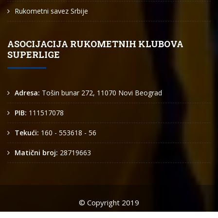
Rukometni savez Srbije
ASOCIJACIJA RUKOMETNIH KLUBOVA
SUPERLIGE
Adresa:
Tošin bunar 272, 11070 Novi Beograd
PIB:
111517078
Tekući:
160 - 553618 - 56
Matični broj:
28719663
© Copyright 2019
Arkus liga