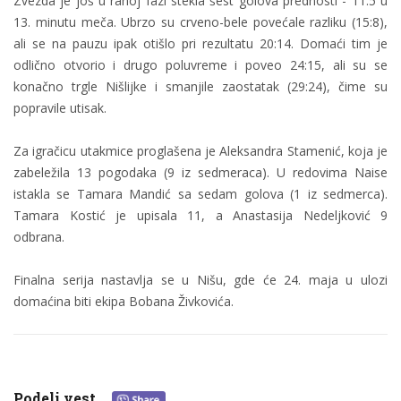
Zvezda je još u ranoj fazi stekla šest golova prednosti - 11:5 u
13. minutu meča. Ubrzo su crveno-bele povećale razliku (15:8),
ali se na pauzu ipak otišlo pri rezultatu 20:14. Domaći tim je
odlično otvorio i drugo poluvreme i poveo 24:15, ali su se
konačno trgle Nišlijke i smanjile zaostatak (29:24), čime su
popravile utisak.
Za igračicu utakmice proglašena je Aleksandra Stamenić, koja je
zabeležila 13 pogodaka (9 iz sedmeraca). U redovima Naise
istakla se Tamara Mandić sa sedam golova (1 iz sedmerca).
Tamara Kostić je upisala 11, a Anastasija Nedeljković 9
odbrana.
Finalna serija nastavlja se u Nišu, gde će 24. maja u ulozi
domaćina biti ekipa Bobana Živkovića.
Podeli vest