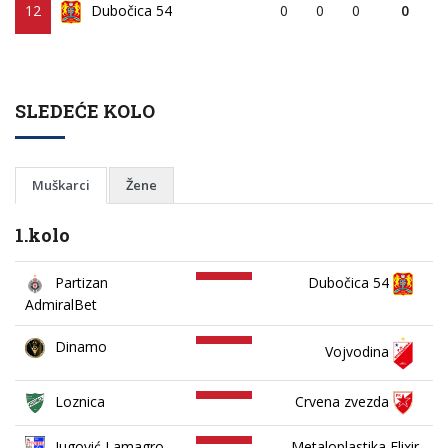
12
Dubočica 54
0
0
0
0
SLEDEĆE KOLO
Muškarci
Žene
1.kolo
Partizan
Dubočica 54
AdmiralBet
Dinamo
Vojvodina
Loznica
Crvena zvezda
Jugović Lamagro
Metaloplastika Elixir