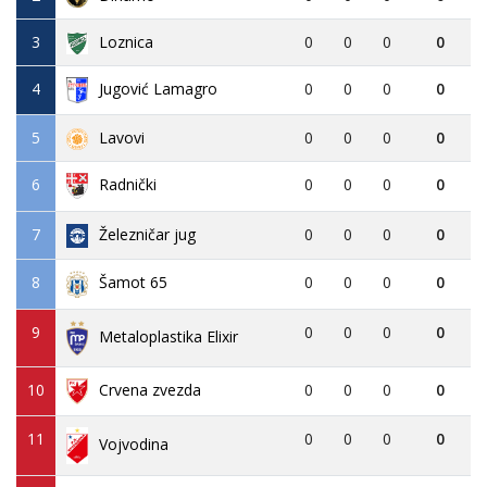
3
Loznica
0
0
0
0
4
Jugović Lamagro
0
0
0
0
5
Lavovi
0
0
0
0
6
0
0
0
0
Radnički
7
Železničar jug
0
0
0
0
8
0
0
0
0
Šamot 65
9
0
0
0
0
Metaloplastika Elixir
10
Crvena zvezda
0
0
0
0
11
0
0
0
0
Vojvodina