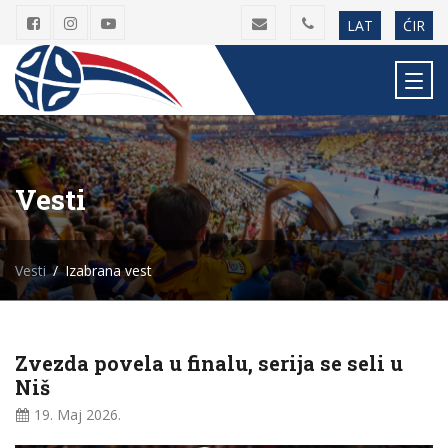
LAT
ĆIR
Vesti
Vesti
Izabrana vest
Zvezda povela u finalu, serija se seli u
Niš
19. Maj
2026.