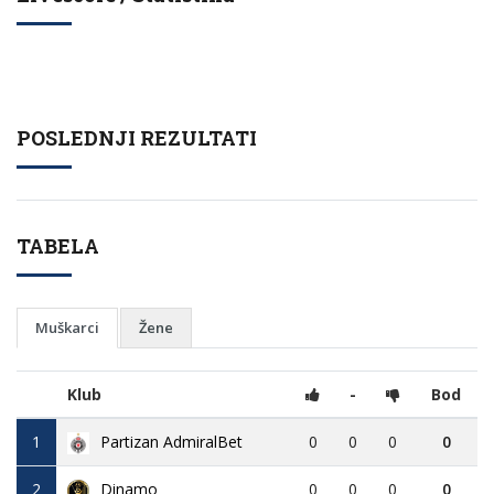
POSLEDNJI REZULTATI
TABELA
Muškarci
Žene
Klub
-
Bod
1
Partizan AdmiralBet
0
0
0
0
2
Dinamo
0
0
0
0