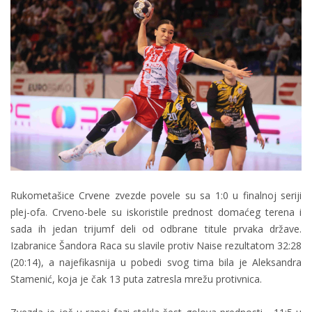
Rukometašice Crvene zvezde povele su sa 1:0 u finalnoj seriji
plej-ofa. Crveno-bele su iskoristile prednost domaćeg terena i
sada ih jedan trijumf deli od odbrane titule prvaka države.
Izabranice Šandora Raca su slavile protiv Naise rezultatom 32:28
(20:14), a najefikasnija u pobedi svog tima bila je Aleksandra
Stamenić, koja je čak 13 puta zatresla mrežu protivnica.