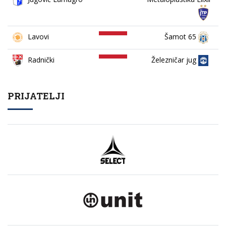
Lavovi
Šamot 65
Železničar jug
Radnički
PRIJATELJI