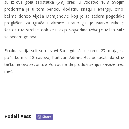
su iz dva gola zaostatka (6:8) prešli u vođstvo 16:8. Svojim
prodorima je u tom periodu dodatnu snagu i energiju crno-
belima doneo Aljoša Damjanović, koji je sa sedam pogodaka
proglašen za igrača utakmice. Pratio ga je Marko Nikolić,
šestostruki strelac, dok se u ekipi Vojvodine izdvojio Milan Milić
sa sedam golova.
Finalna serija seli se u Novi Sad, gde će u sredu 27. maja, sa
početkom u 20 časova, Partizan AdmiralBet pokušati da stavi
tačku na ovu sezonu, a Vojvodina da produži seriju i zakaže treći
meč.
Podeli vest