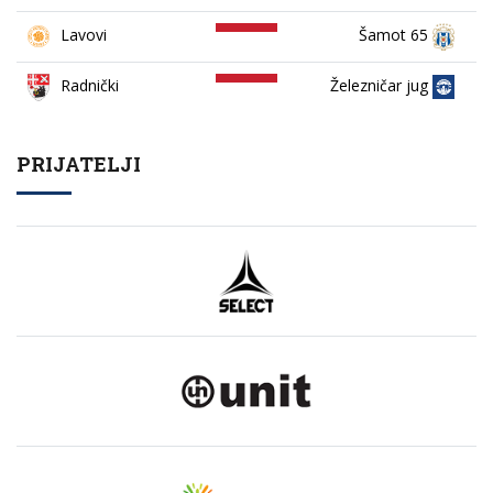
Lavovi
Šamot 65
Železničar jug
Radnički
PRIJATELJI