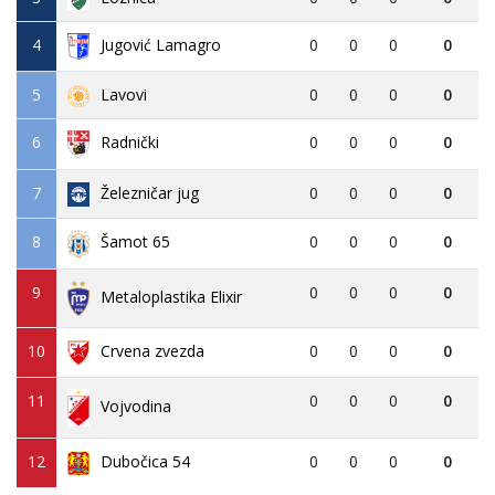
4
Jugović Lamagro
0
0
0
0
5
Lavovi
0
0
0
0
6
0
0
0
0
Radnički
7
Železničar jug
0
0
0
0
8
0
0
0
0
Šamot 65
9
0
0
0
0
Metaloplastika Elixir
10
Crvena zvezda
0
0
0
0
11
0
0
0
0
Vojvodina
12
Dubočica 54
0
0
0
0