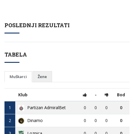
POSLEDNJI REZULTATI
TABELA
Muškarci
Žene
Klub
-
Bod
1
Partizan AdmiralBet
0
0
0
0
2
Dinamo
0
0
0
0
3
Loznica
0
0
0
0