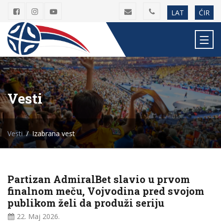
LAT
ĆIR
Vesti
Vesti
Izabrana vest
Partizan AdmiralBet slavio u prvom
finalnom meču, Vojvodina pred svojom
publikom želi da produži seriju
22. Maj
2026.