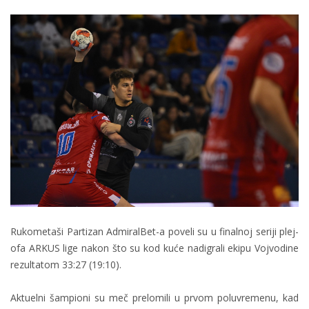
Rukometaši Partizan AdmiralBet-a poveli su u finalnoj seriji plej-
ofa ARKUS lige nakon što su kod kuće nadigrali ekipu Vojvodine
rezultatom 33:27 (19:10).
Aktuelni šampioni su meč prelomili u prvom poluvremenu, kad