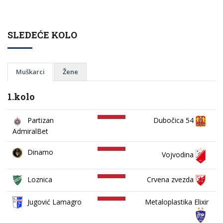
SLEDEĆE KOLO
Muškarci
Žene
1.kolo
Partizan
Dubočica 54
AdmiralBet
Dinamo
Vojvodina
Loznica
Crvena zvezda
Jugović Lamagro
Metaloplastika Elixir