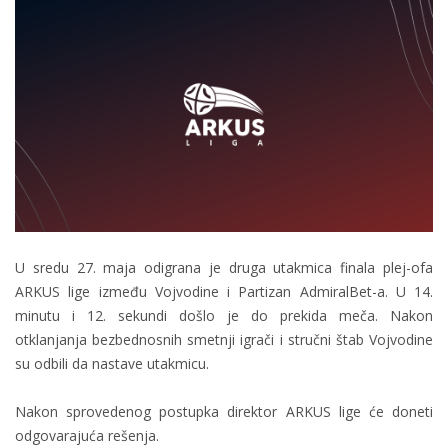
U sredu 27. maja odigrana je druga utakmica finala plej-ofa
ARKUS lige između Vojvodine i Partizan AdmiralBet-a. U 14.
minutu i 12. sekundi došlo je do prekida meča. Nakon
otklanjanja bezbednosnih smetnji igrači i stručni štab Vojvodine
su odbili da nastave utakmicu.
Nakon sprovedenog postupka direktor ARKUS lige će doneti
odgovarajuća rešenja.