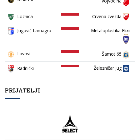
Vojvodina
Loznica
Crvena zvezda
Jugović Lamagro
Metaloplastika Elixir
Lavovi
Šamot 65
Železničar jug
Radnički
PRIJATELJI