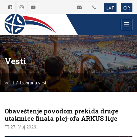
LAT
ĆIR
Vesti
Vesti
Izabrana vest
Obaveštenje povodom prekida druge
utakmice finala plej-ofa ARKUS lige
27. Maj
2026.