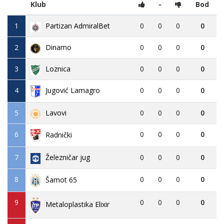
Klub
-
Bod
1
Partizan AdmiralBet
0
0
0
0
2
Dinamo
0
0
0
0
3
Loznica
0
0
0
0
4
Jugović Lamagro
0
0
0
0
5
Lavovi
0
0
0
0
6
0
0
0
0
Radnički
7
Železničar jug
0
0
0
0
8
0
0
0
0
Šamot 65
9
0
0
0
0
Metaloplastika Elixir