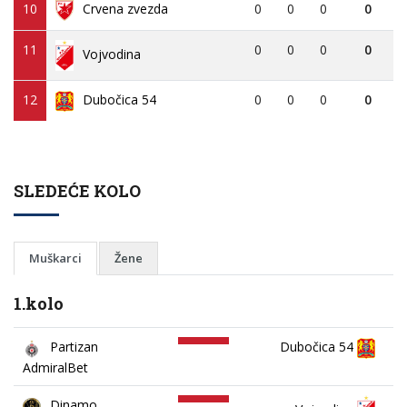
10
Crvena zvezda
0
0
0
0
11
0
0
0
0
Vojvodina
12
Dubočica 54
0
0
0
0
SLEDEĆE KOLO
Muškarci
Žene
1.kolo
Partizan
Dubočica 54
AdmiralBet
Dinamo