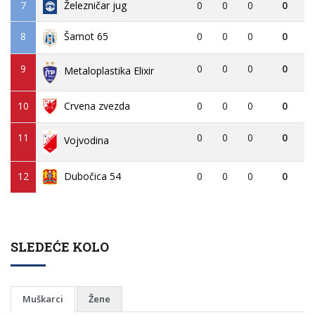
7
Železničar jug
0
0
0
0
8
0
0
0
0
Šamot 65
9
0
0
0
0
Metaloplastika Elixir
10
Crvena zvezda
0
0
0
0
11
0
0
0
0
Vojvodina
12
Dubočica 54
0
0
0
0
SLEDEĆE KOLO
Muškarci
Žene