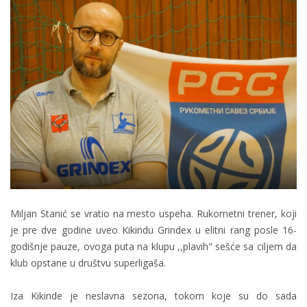
Miljan Stanić se vratio na mesto uspeha. Rukometni trener, koji
je pre dve godine uveo Kikindu Grindex u elitni rang posle 16-
godišnje pauze, ovoga puta na klupu ,,plavih" sešće sa ciljem da
klub opstane u društvu superligaša.
Iza Kikinde je neslavna sezona, tokom koje su do sada