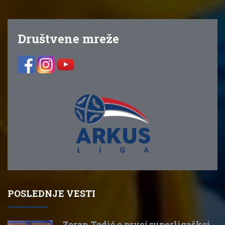
Društvene mreže
POSLEDNJE VESTI
Zoran Todić o prvoj superligaškoj