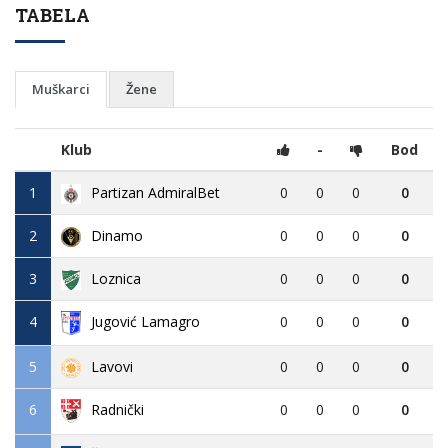
TABELA
Muškarci
Žene
Klub
-
Bod
1
Partizan AdmiralBet
0
0
0
0
2
Dinamo
0
0
0
0
3
Loznica
0
0
0
0
4
Jugović Lamagro
0
0
0
0
5
Lavovi
0
0
0
0
6
0
0
0
0
Radnički