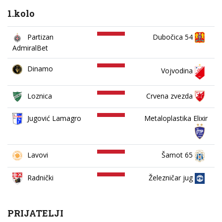
1.kolo
Partizan
Dubočica 54
AdmiralBet
Dinamo
Vojvodina
Loznica
Crvena zvezda
Jugović Lamagro
Metaloplastika Elixir
Lavovi
Šamot 65
Železničar jug
Radnički
PRIJATELJI