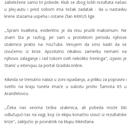
zabeležene samo tri pobede. Klub se zbog loših rezultata našao
u plej-autu i pred sobom ima težak zadatak - da u nastavku
krene stazama uspeha i ostane član ARKUS lige.
,,Spram kvaliteta, evidentno je da nisu pružili maksimum. Ne
znam šta je razlog, jer sam u proteklom periodu njihove
utakmice pratio na YouTube. Verujem da smo kadri da se
izvučemo iz krize. Apsolutno nikakvu zamerku nemam na
njihovo zalaganje i rad tokom ovih nekoliko treninga", izjavio je
Stanić u intervjuu za portal Gradski.online.
Kikinda se trenutno nalazi u zoni ispadanja, a priliku za popravni i
svetlo na kraju tunela imaće u subotu protiv Šamota 65 u
Aranđelovcu.
,,Čeka nas veoma teška utakmica, ali pobeda može biti
odlučujući tas na vagi, koji će ekipu konačno izvući iz rezultatske
krize", zaključio je povratnik na klupu Kikinđana.