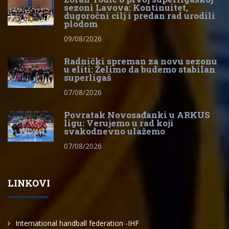
sezoni Lavova: Kontinuitet,
dugoročni cilj i predan rad urodili
plodom
09/08/2026
Radnički spreman za novu sezonu
u eliti: Želimo da budemo stabilan
superligaš
07/08/2026
Povratak Novosađanki u ARKUS
ligu: Verujemo u rad koji
svakodnevno ulažemo
07/08/2026
LINKOVI
International handball federation -IHF