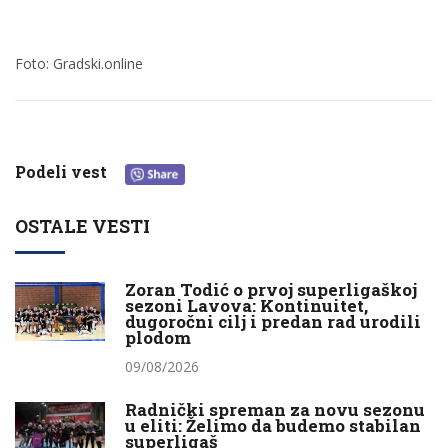
Foto: Gradski.online
Podeli vest
OSTALE VESTI
Zoran Todić o prvoj superligaškoj
sezoni Lavova: Kontinuitet,
dugoročni cilj i predan rad urodili
plodom
09/08/2026
Radnički spreman za novu sezonu
u eliti: Želimo da budemo stabilan
superligaš