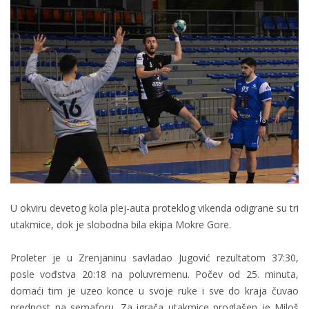
U okviru devetog kola plej-auta proteklog vikenda odigrane su tri
utakmice, dok je slobodna bila ekipa Mokre Gore.
Proleter je u Zrenjaninu savladao Jugović rezultatom 37:30,
posle vođstva 20:18 na poluvremenu. Počev od 25. minuta,
domaći tim je uzeo konce u svoje ruke i sve do kraja čuvao
prednost na semaforu. Za igrača utakmice proglašen je Miloš