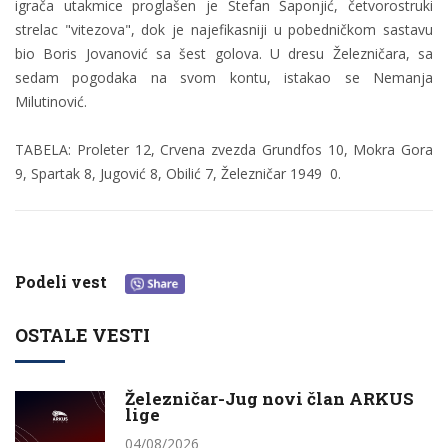
igrača utakmice proglašen je Stefan Šaponjić, četvorostruki
strelac "vitezova", dok je najefikasniji u pobedničkom sastavu
bio Boris Jovanović sa šest golova. U dresu Železničara, sa
sedam pogodaka na svom kontu, istakao se Nemanja
Milutinović.
TABELA: Proleter 12, Crvena zvezda Grundfos 10, Mokra Gora
9, Spartak 8, Jugović 8, Obilić 7, Železničar 1949 0.
Podeli vest
OSTALE VESTI
Železničar-Jug novi član ARKUS
lige
04/08/2026