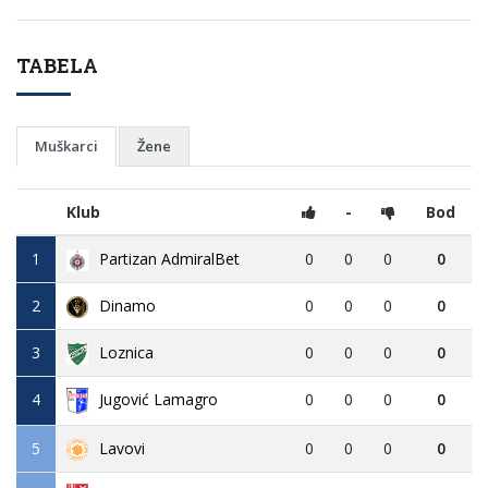
TABELA
Muškarci
Žene
Klub
-
Bod
1
Partizan AdmiralBet
0
0
0
0
2
Dinamo
0
0
0
0
3
Loznica
0
0
0
0
4
Jugović Lamagro
0
0
0
0
5
Lavovi
0
0
0
0