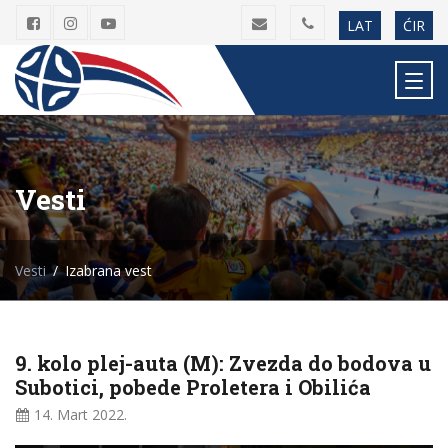
LAT
ĆIR
Vesti
Vesti
Izabrana vest
9. kolo plej-auta (M): Zvezda do bodova u
Subotici, pobede Proletera i Obilića
14. Mart
2022.