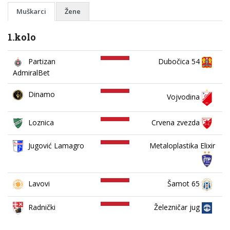
Muškarci
Žene
1.kolo
Partizan
Dubočica 54
AdmiralBet
Dinamo
Vojvodina
Loznica
Crvena zvezda
Jugović Lamagro
Metaloplastika Elixir
Lavovi
Šamot 65
Železničar jug
Radnički