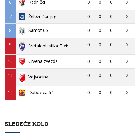
6
0
0
0
0
Radnički
7
Železničar jug
0
0
0
0
8
0
0
0
0
Šamot 65
9
0
0
0
0
Metaloplastika Elixir
10
Crvena zvezda
0
0
0
0
11
0
0
0
0
Vojvodina
12
Dubočica 54
0
0
0
0
SLEDEĆE KOLO