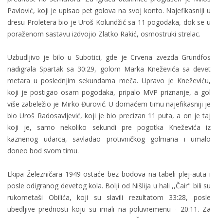
Pavlović, koji je upisao pet golova na svoj konto. Najefikasniji u
dresu Proletera bio je Uroš Kolundžić sa 11 pogodaka, dok se u
poraženom sastavu izdvojio Zlatko Rakić, osmostruki strelac.
Uzbudljivo je bilo u Subotici, gde je Crvena zvezda Grundfos
nadigrala Spartak sa 30:29, golom Marka Kneževića sa devet
metara u poslednjim sekundama meča. Upravo je Kneževiću,
koji je postigao osam pogodaka, pripalo MVP priznanje, a gol
više zabeležio je Mirko Đurović. U domaćem timu najefikasniji je
bio Uroš Radosavljević, koji je bio precizan 11 puta, a on je taj
koji je, samo nekoliko sekundi pre pogotka Kneževića iz
kaznenog udarca, savladao protivničkog golmana i umalo
doneo bod svom timu.
Ekipa Železničara 1949 ostaće bez bodova na tabeli plej-auta i
posle odigranog devetog kola. Bolji od Nišlija u hali ,,Čair" bili su
rukometaši Obilića, koji su slavili rezultatom 33:28, posle
ubedljive prednosti koju su imali na poluvremenu - 20:11. Za