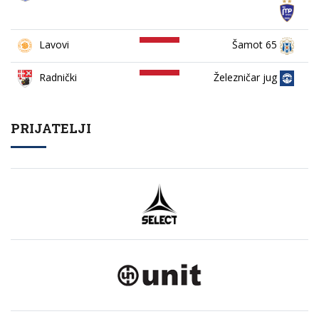
Lavovi
Šamot 65
Železničar jug
Radnički
PRIJATELJI