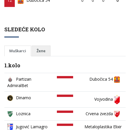
12
Dubočica 54
0
0
0
0
SLEDEĆE KOLO
Muškarci
Žene
1.kolo
Partizan
Dubočica 54
AdmiralBet
Dinamo
Vojvodina
Loznica
Crvena zvezda
Jugović Lamagro
Metaloplastika Elixir