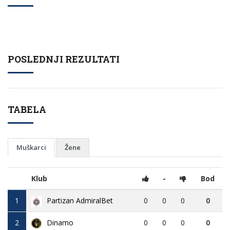
POSLEDNJI REZULTATI
TABELA
Muškarci
Žene
Klub
-
Bod
1
Partizan AdmiralBet
0
0
0
0
2
Dinamo
0
0
0
0