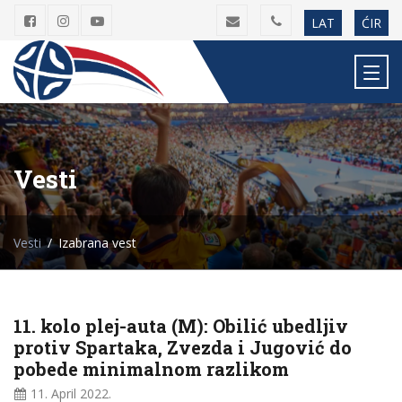
LAT
ĆIR
Vesti
Vesti
Izabrana vest
11. kolo plej-auta (M): Obilić ubedljiv
protiv Spartaka, Zvezda i Jugović do
pobede minimalnom razlikom
11. April
2022.