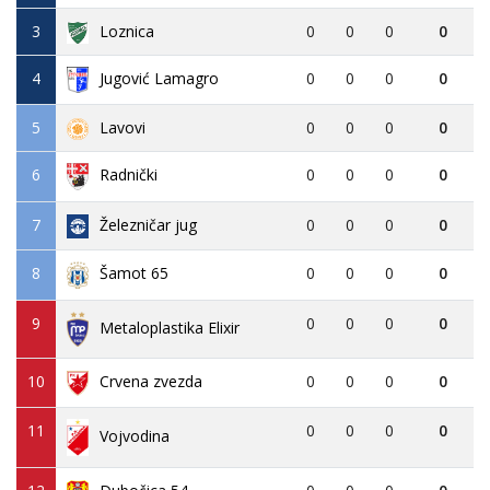
3
Loznica
0
0
0
0
4
Jugović Lamagro
0
0
0
0
5
Lavovi
0
0
0
0
6
0
0
0
0
Radnički
7
Železničar jug
0
0
0
0
8
0
0
0
0
Šamot 65
9
0
0
0
0
Metaloplastika Elixir
10
Crvena zvezda
0
0
0
0
11
0
0
0
0
Vojvodina