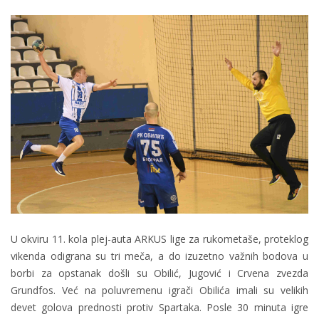
U okviru 11. kola plej-auta ARKUS lige za rukometaše, proteklog
vikenda odigrana su tri meča, a do izuzetno važnih bodova u
borbi za opstanak došli su Obilić, Jugović i Crvena zvezda
Grundfos. Već na poluvremenu igrači Obilića imali su velikih
devet golova prednosti protiv Spartaka. Posle 30 minuta igre