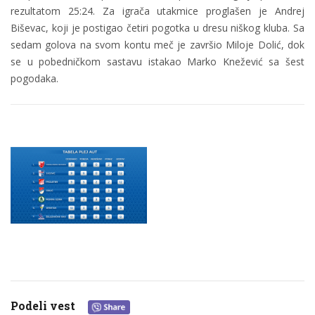
rezultatom 25:24. Za igrača utakmice proglašen je Andrej
Biševac, koji je postigao četiri pogotka u dresu niškog kluba. Sa
sedam golova na svom kontu meč je završio Miloje Dolić, dok
se u pobedničkom sastavu istakao Marko Knežević sa šest
pogodaka.
Podeli vest