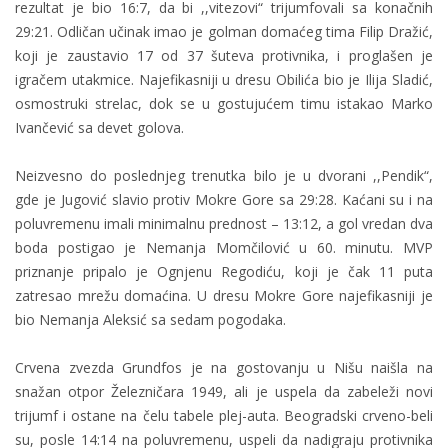
rezultat je bio 16:7, da bi ,,vitezovi“ trijumfovali sa konačnih
29:21. Odličan učinak imao je golman domaćeg tima Filip Dražić,
koji je zaustavio 17 od 37 šuteva protivnika, i proglašen je
igračem utakmice. Najefikasniji u dresu Obilića bio je Ilija Sladić,
osmostruki strelac, dok se u gostujućem timu istakao Marko
Ivančević sa devet golova.
Neizvesno do poslednjeg trenutka bilo je u dvorani ,,Pendik“,
gde je Jugović slavio protiv Mokre Gore sa 29:28. Kaćani su i na
poluvremenu imali minimalnu prednost – 13:12, a gol vredan dva
boda postigao je Nemanja Momčilović u 60. minutu. MVP
priznanje pripalo je Ognjenu Regodiću, koji je čak 11 puta
zatresao mrežu domaćina. U dresu Mokre Gore najefikasniji je
bio Nemanja Aleksić sa sedam pogodaka.
Crvena zvezda Grundfos je na gostovanju u Nišu naišla na
snažan otpor Železničara 1949, ali je uspela da zabeleži novi
trijumf i ostane na čelu tabele plej-auta. Beogradski crveno-beli
su, posle 14:14 na poluvremenu, uspeli da nadigraju protivnika