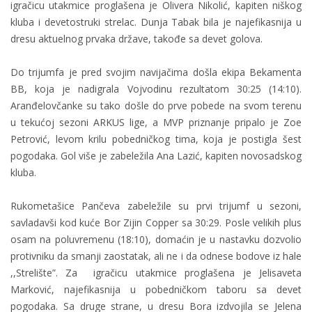
igračicu utakmice proglašena je Olivera Nikolić, kapiten niškog
kluba i devetostruki strelac. Dunja Tabak bila je najefikasnija u
dresu aktuelnog prvaka države, takođe sa devet golova.
Do trijumfa je pred svojim navijačima došla ekipa Bekamenta
BB, koja je nadigrala Vojvodinu rezultatom 30:25 (14:10).
Aranđelovčanke su tako došle do prve pobede na svom terenu
u tekućoj sezoni ARKUS lige, a MVP priznanje pripalo je Zoe
Petrović, levom krilu pobedničkog tima, koja je postigla šest
pogodaka. Gol više je zabeležila Ana Lazić, kapiten novosadskog
kluba.
Rukometašice Pančeva zabeležile su prvi trijumf u sezoni,
savladavši kod kuće Bor Zijin Copper sa 30:29. Posle velikih plus
osam na poluvremenu (18:10), domaćin je u nastavku dozvolio
protivniku da smanji zaostatak, ali ne i da odnese bodove iz hale
,,Strelište”. Za igračicu utakmice proglašena je Jelisaveta
Marković, najefikasnija u pobedničkom taboru sa devet
pogodaka. Sa druge strane, u dresu Bora izdvojila se Jelena