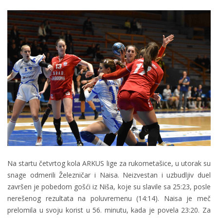
Na startu četvrtog kola ARKUS lige za rukometašice, u utorak su
snage odmerili Železničar i Naisa. Neizvestan i uzbudljiv duel
završen je pobedom gošći iz Niša, koje su slavile sa 25:23, posle
nerešenog rezultata na poluvremenu (14:14). Naisa je meč
prelomila u svoju korist u 56. minutu, kada je povela 23:20. Za