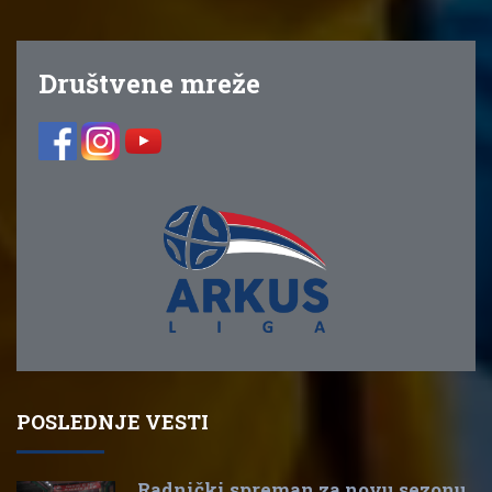
Društvene mreže
POSLEDNJE VESTI
Radnički spreman za novu sezonu