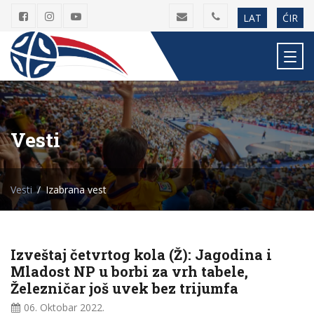
LAT
ĆIR
Vesti
Vesti
Izabrana vest
Izveštaj četvrtog kola (Ž): Jagodina i
Mladost NP u borbi za vrh tabele,
Železničar još uvek bez trijumfa
06. Oktobar
2022.