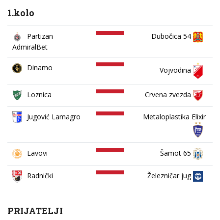
1.kolo
Partizan
Dubočica 54
AdmiralBet
Dinamo
Vojvodina
Loznica
Crvena zvezda
Jugović Lamagro
Metaloplastika Elixir
Lavovi
Šamot 65
Železničar jug
Radnički
PRIJATELJI