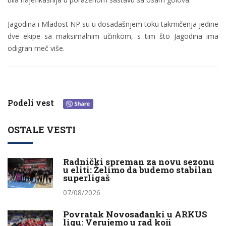
Jagodina i Mladost NP su u dosadašnjem toku takmičenja jedine
dve ekipe sa maksimalnim učinkom, s tim što Jagodina ima
odigran meč više.
Podeli vest
OSTALE VESTI
Radnički spreman za novu sezonu
u eliti: Želimo da budemo stabilan
superligaš
07/08/2026
Povratak Novosađanki u ARKUS
ligu: Verujemo u rad koji