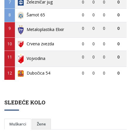
7
Železničar jug
0
0
0
0
8
0
0
0
0
Šamot 65
9
0
0
0
0
Metaloplastika Elixir
10
Crvena zvezda
0
0
0
0
11
0
0
0
0
Vojvodina
12
Dubočica 54
0
0
0
0
SLEDEĆE KOLO
Muškarci
Žene