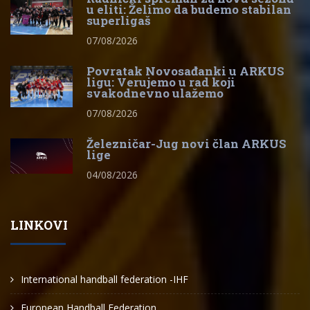
u eliti: Želimo da budemo stabilan
superligaš
07/08/2026
Povratak Novosađanki u ARKUS
ligu: Verujemo u rad koji
svakodnevno ulažemo
07/08/2026
Železničar-Jug novi član ARKUS
lige
04/08/2026
LINKOVI
International handball federation -IHF
European Handball Federation