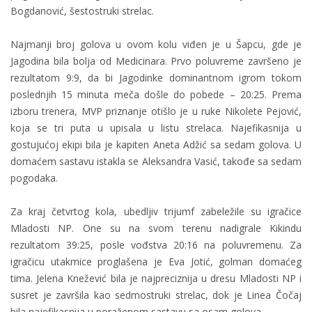
Bogdanović, šestostruki strelac.
Najmanji broj golova u ovom kolu viđen je u Šapcu, gde je
Jagodina bila bolja od Medicinara. Prvo poluvreme završeno je
rezultatom 9:9, da bi Jagodinke dominantnom igrom tokom
poslednjih 15 minuta meča došle do pobede – 20:25. Prema
izboru trenera, MVP priznanje otišlo je u ruke Nikolete Pejović,
koja se tri puta u upisala u listu strelaca. Najefikasnija u
gostujućoj ekipi bila je kapiten Aneta Adžić sa sedam golova. U
domaćem sastavu istakla se Aleksandra Vasić, takođe sa sedam
pogodaka.
Za kraj četvrtog kola, ubedljiv trijumf zabeležile su igračice
Mladosti NP. One su na svom terenu nadigrale Kikindu
rezultatom 39:25, posle vođstva 20:16 na poluvremenu. Za
igračicu utakmice proglašena je Eva Jotić, golman domaćeg
tima. Jelena Knežević bila je najpreciznija u dresu Mladosti NP i
susret je završila kao sedmostruki strelac, dok je Linea Čočaj
bila najefikasnija u poraženom sastavu sa osam golova.