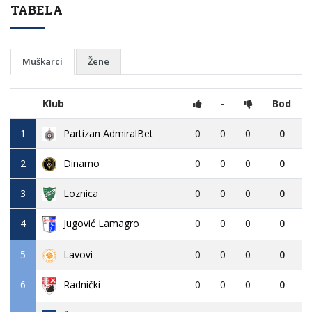
TABELA
Muškarci
Žene
Klub
-
Bod
1
Partizan AdmiralBet
0
0
0
0
2
Dinamo
0
0
0
0
3
Loznica
0
0
0
0
4
Jugović Lamagro
0
0
0
0
5
Lavovi
0
0
0
0
6
0
0
0
0
Radnički