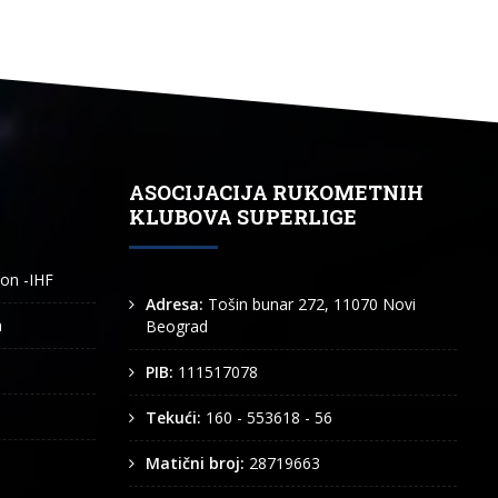
ASOCIJACIJA RUKOMETNIH
KLUBOVA SUPERLIGE
ion -IHF
Adresa:
Tošin bunar 272, 11070 Novi
n
Beograd
PIB:
111517078
Tekući:
160 - 553618 - 56
Matični broj:
28719663