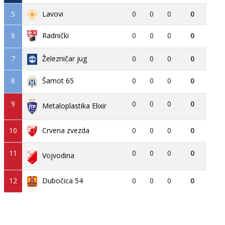
5
Lavovi
0
0
0
0
6
0
0
0
0
Radnički
7
Železničar jug
0
0
0
0
8
0
0
0
0
Šamot 65
9
0
0
0
0
Metaloplastika Elixir
10
Crvena zvezda
0
0
0
0
11
0
0
0
0
Vojvodina
12
Dubočica 54
0
0
0
0