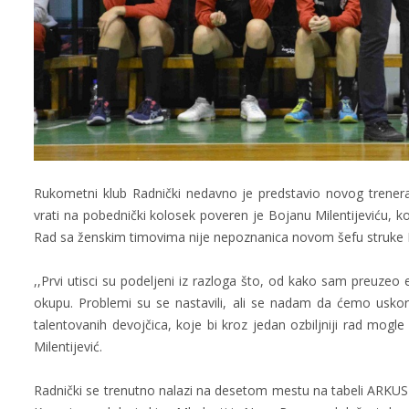
Rukometni klub Radnički nedavno je predstavio novog trenera
vrati na pobednički kolosek poveren je Bojanu Milentijeviću, 
Rad sa ženskim timovima nije nepoznanica novom šefu struke Radn
,,Prvi utisci su podeljeni iz razloga što, od kako sam preuze
okupu. Problemi su se nastavili, ali se nadam da ćemo uskoro
talentovanih devojčica, koje bi kroz jedan ozbiljniji rad mogl
Milentijević.
Radnički se trenutno nalazi na desetom mestu na tabeli ARKUS