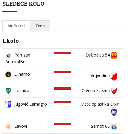
SLEDEĆE KOLO
Muškarci
Žene
1.kolo
Partizan
Dubočica 54
AdmiralBet
Dinamo
Vojvodina
Loznica
Crvena zvezda
Jugović Lamagro
Metaloplastika Elixir
Lavovi
Šamot 65