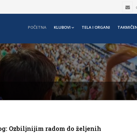
POČETNA
KLUBOVI
TELA I ORGANI
TAKMIČEN
og: Ozbiljnijim radom do željenih