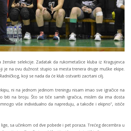
 ženske selekcije. Zadatak da rukometašice kluba iz Kragujevca
koji je na ovu dužnost stupio sa mesta trenera druge muške ekipe.
ičkog, koji se nada da će klub ostvariti zacrtani cilj.
o ekipu, ni na jednom jedinom treningu nisam imao sve igračice na
 biti na broju. Što se tiče samih igračica, mislim da ima dosta
e mnogo više individualno da napreduju, a takođe i ekipno”, ističe
 lige, sa učinkom od dve pobede i pet poraza. Trećeg decembra u