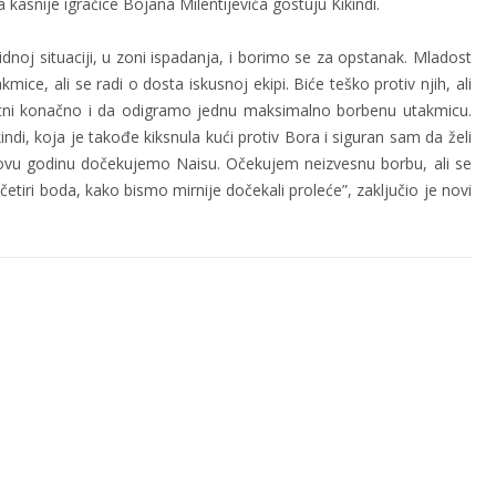
kasnije igračice Bojana Milentijevića gostuju Kikindi.
dnoj situaciji, u zoni ispadanja, i borimo se za opstanak. Mladost
ce, ali se radi o dosta iskusnoj ekipi. Biće teško protiv njih, ali
i konačno i da odigramo jednu maksimalno borbenu utakmicu.
di, koja je takođe kiksnula kući protiv Bora i siguran sam da želi
 ovu godinu dočekujemo Naisu. Očekujem neizvesnu borbu, ali se
ri boda, kako bismo mirnije dočekali proleće”, zaključio je novi