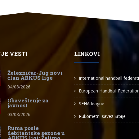
JE VESTI
LINKOVI
Železničar-Jug novi
član ARKUS lige
International handball federat
04/08/2026
European Handball Federatio
Obaveštenje za
SEHA league
javnost
03/08/2026
Rukometni savez Srbije
Ruma posle
debitantske sezone u
ARKUS ligi: Želimo