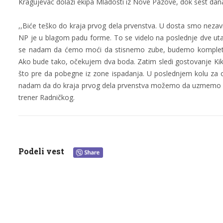
Kragujevac dolazi ekipa Mladosti iz Nove Pazove, dok šest dana 
,,Biće teško do kraja prvog dela prvenstva. U dosta smo nezavi
NP je u blagom padu forme. To se videlo na poslednje dve utakmi
se nadam da ćemo moći da stisnemo zube, budemo kompletn
Ako bude tako, očekujem dva boda. Zatim sledi gostovanje Kikin
što pre da pobegne iz zone ispadanja. U poslednjem kolu za
nadam da do kraja prvog dela prvenstva možemo da uzmemo četi
trener Radničkog.
Podeli vest