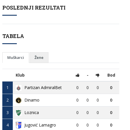
POSLEDNJI REZULTATI
TABELA
Muškarci
Žene
Klub
-
Bod
1
Partizan AdmiralBet
0
0
0
0
2
Dinamo
0
0
0
0
3
Loznica
0
0
0
0
4
Jugović Lamagro
0
0
0
0