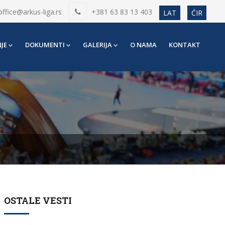
office@arkus-liga.rs
+381 63 83 13 403
LAT
ĆIR
JE
DOKUMENTI
GALERIJA
O NAMA
KONTAKT
OSTALE VESTI