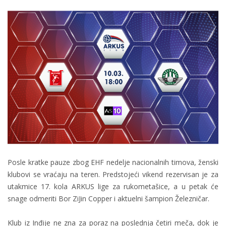
Posle kratke pauze zbog EHF nedelje nacionalnih timova, ženski
klubovi se vraćaju na teren. Predstojeći vikend rezervisan je za
utakmice 17. kola ARKUS lige za rukometašice, a u petak će
snage odmeriti Bor ZiJin Copper i aktuelni šampion Železničar.
Klub iz Inđije ne zna za poraz na poslednja četiri meča, dok je