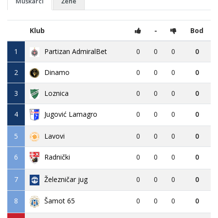
Muškarci
Žene
Klub
-
Bod
1
Partizan AdmiralBet
0
0
0
0
2
Dinamo
0
0
0
0
3
Loznica
0
0
0
0
4
Jugović Lamagro
0
0
0
0
5
Lavovi
0
0
0
0
6
0
0
0
0
Radnički
7
Železničar jug
0
0
0
0
8
0
0
0
0
Šamot 65