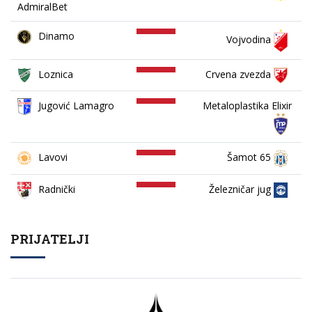
AdmiralBet
Dinamo
Vojvodina
Loznica
Crvena zvezda
Jugović Lamagro
Metaloplastika Elixir
Lavovi
Šamot 65
Železničar jug
Radnički
PRIJATELJI