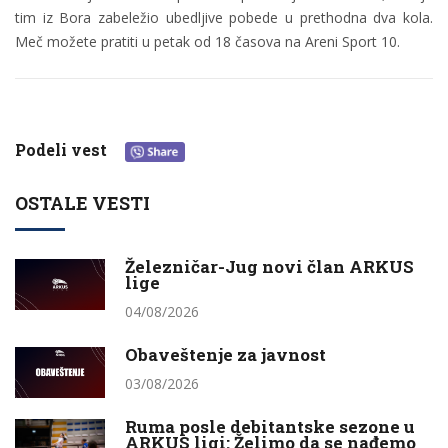
tim iz Bora zabeležio ubedljive pobede u prethodna dva kola.
Meč možete pratiti u petak od 18 časova na Areni Sport 10.
Podeli vest
OSTALE VESTI
Železničar-Jug novi član ARKUS
lige
04/08/2026
Obaveštenje za javnost
03/08/2026
Ruma posle debitantske sezone u
ARKUS ligi: Želimo da se nađemo