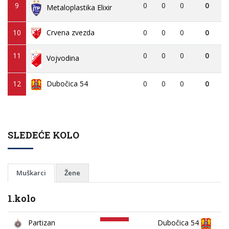
9
0
0
0
0
Metaloplastika Elixir
10
Crvena zvezda
0
0
0
0
11
0
0
0
0
Vojvodina
12
Dubočica 54
0
0
0
0
SLEDEĆE KOLO
Muškarci
Žene
1.kolo
Partizan
Dubočica 54