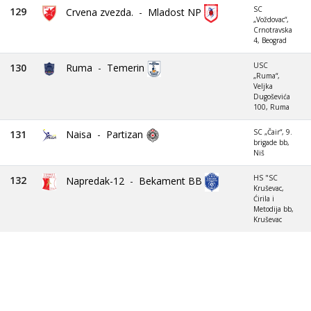
SC
129
Crvena zvezda.
-
Mladost NP
„Voždovac“,
Crnotravska
4, Beograd
USC
130
Ruma
-
Temerin
„Ruma“,
Veljka
Dugoševića
100, Ruma
SC „Čair“, 9.
131
Naisa
-
Partizan
brigade bb,
Niš
HS "SC
132
Napredak-12
-
Bekament BB
Kruševac,
Ćirila i
Metodija bb,
Kruševac
Loading...