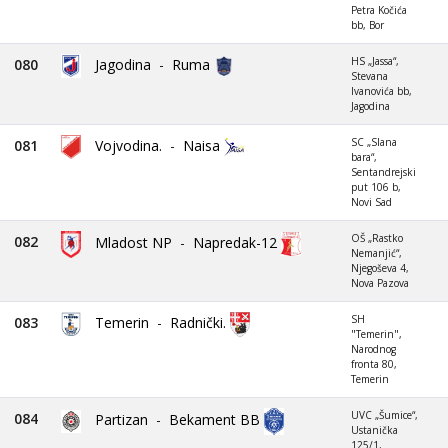
Petra Kočića
bb, Bor
HS „Jassa“,
080
Jagodina
-
Ruma
Stevana
Ivanovića bb,
Jagodina
SC „Slana
081
Vojvodina.
-
Naisa
bara“,
Sentandrejski
put 106 b,
Novi Sad
OŠ „Rastko
082
Mladost NP
-
Napredak-12
Nemanjić“,
Njegoševa 4,
Nova Pazova
SH
083
Temerin
-
Radnički.
"Temerin",
Narodnog
fronta 80,
Temerin
UVC „Šumice“,
084
Partizan
-
Bekament BB
Ustanička
125/1,