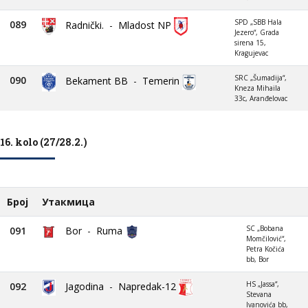
SPD „SBB Hala
089
Radnički.
-
Mladost NP
Jezero“, Grada
sirena 15,
Kragujevac
SRC „Šumadija“,
090
Bekament BB
-
Temerin
Kneza Mihaila
33c, Aranđelovac
16. kolo (27/28.2.)
Број
Утакмица
SC „Bobana
091
Bor
-
Ruma
Momčilović“,
Petra Kočića
bb, Bor
HS „Jassa“,
092
Jagodina
-
Napredak-12
Stevana
Ivanovića bb,