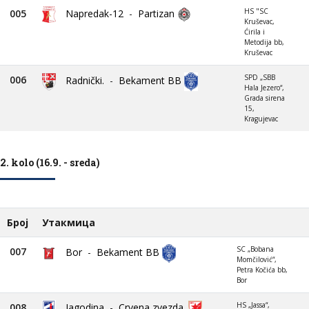
HS "SC
005
Napredak-12
-
Partizan
Kruševac,
Ćirila i
Metodija bb,
Kruševac
SPD „SBB
006
Radnički.
-
Bekament BB
Hala Jezero“,
Grada sirena
15,
Kragujevac
2. kolo (16.9. - sreda)
Број
Утакмица
SC „Bobana
007
Bor
-
Bekament BB
Momčilović“,
Petra Kočića bb,
Bor
HS „Jassa“,
008
Jagodina
-
Crvena zvezda.