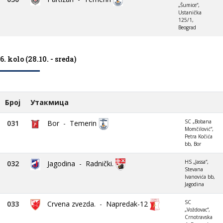
„Šumice“,
Ustanička
125/1,
Beograd
6. kolo (28.10. - sreda)
Број
Утакмица
SC „Bobana
031
Bor
-
Temerin
Momčilović“,
Petra Kočića
bb, Bor
HS „Jassa“,
032
Jagodina
-
Radnički.
Stevana
Ivanovića bb,
Jagodina
SC
033
Crvena zvezda.
-
Napredak-12
„Voždovac“,
Crnotravska