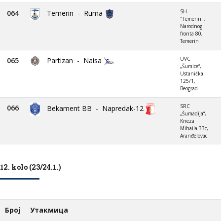
SH
064
Temerin
-
Ruma
"Temerin",
Narodnog
fronta 80,
Temerin
UVC
065
Partizan
-
Naisa
„Šumice“,
Ustanička
125/1,
Beograd
SRC
066
Bekament BB
-
Napredak-12
„Šumadija“,
Kneza
Mihaila 33c,
Aranđelovac
12. kolo (23/24.1.)
Број
Утакмица