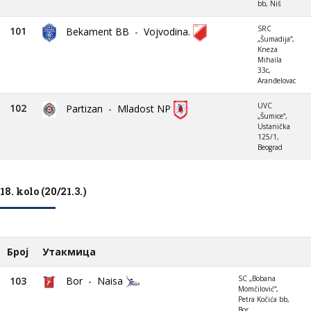
bb, Niš
SRC
101
Bekament BB
-
Vojvodina.
„Šumadija“,
Kneza
Mihaila
33c,
Aranđelovac
UVC
102
Partizan
-
Mladost NP
„Šumice“,
Ustanička
125/1,
Beograd
18. kolo (20/21.3.)
Број
Утакмица
SC „Bobana
103
Bor
-
Naisa
Momčilović“,
Petra Kočića bb,
Bor