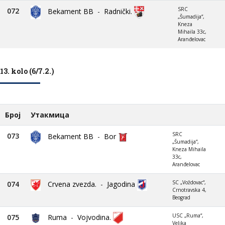
SRC
072
Bekament BB
-
Radnički.
„Šumadija“,
Kneza
Mihaila 33c,
Aranđelovac
13. kolo (6/7.2.)
Број
Утакмица
SRC
073
Bekament BB
-
Bor
„Šumadija“,
Kneza Mihaila
33c,
Aranđelovac
SC „Voždovac“,
074
Crvena zvezda.
-
Jagodina
Crnotravska 4,
Beograd
USC „Ruma“,
075
Ruma
-
Vojvodina.
Veljka