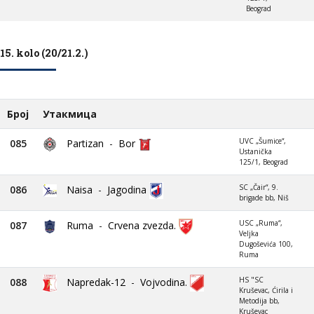
Beograd
15. kolo (20/21.2.)
Број
Утакмица
UVC „Šumice“,
085
Partizan
-
Bor
Ustanička
125/1, Beograd
SC „Čair“, 9.
086
Naisa
-
Jagodina
brigade bb, Niš
USC „Ruma“,
087
Ruma
-
Crvena zvezda.
Veljka
Dugoševića 100,
Ruma
HS "SC
088
Napredak-12
-
Vojvodina.
Kruševac, Ćirila i
Metodija bb,
Kruševac