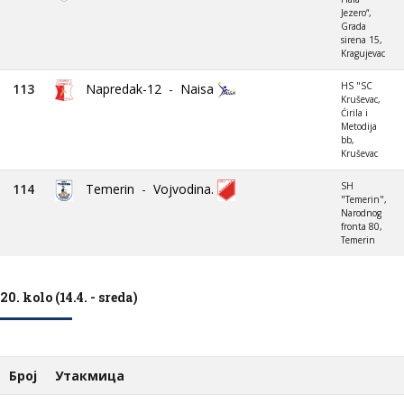
Jezero“,
Grada
sirena 15,
Kragujevac
HS "SC
113
Napredak-12
-
Naisa
Kruševac,
Ćirila i
Metodija
bb,
Kruševac
SH
114
Temerin
-
Vojvodina.
"Temerin",
Narodnog
fronta 80,
Temerin
20. kolo (14.4. - sreda)
Број
Утакмица