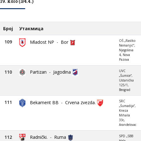
19. kolo (3/4.4.)
Број
Утакмица
OŠ „Rastko
109
Mladost NP
-
Bor
Nemanjić“,
Njegoševa
4, Nova
Pazova
UVC
110
Partizan
-
Jagodina
„Šumice“,
Ustanička
125/1,
Beograd
SRC
111
Bekament BB
-
Crvena zvezda.
„Šumadija“,
Kneza
Mihaila
33c,
Aranđelovac
SPD „SBB
112
Radnički.
-
Ruma
Hala