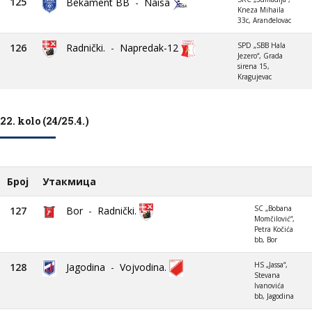
125
Bekament BB
-
Naisa
Kneza Mihaila
33c, Aranđelovac
SPD „SBB Hala
126
Radnički.
-
Napredak-12
Jezero“, Grada
sirena 15,
Kragujevac
22. kolo (24/25.4.)
Број
Утакмица
SC „Bobana
127
Bor
-
Radnički.
Momčilović“,
Petra Kočića
bb, Bor
HS „Jassa“,
128
Jagodina
-
Vojvodina.
Stevana
Ivanovića
bb, Jagodina