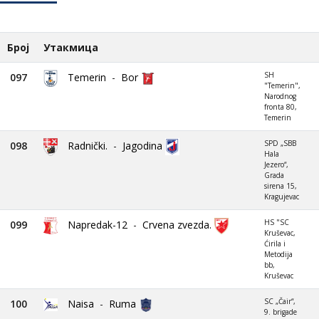
Број
Утакмица
SH
097
Temerin
-
Bor
"Temerin",
Narodnog
fronta 80,
Temerin
SPD „SBB
098
Radnički.
-
Jagodina
Hala
Jezero“,
Grada
sirena 15,
Kragujevac
HS "SC
099
Napredak-12
-
Crvena zvezda.
Kruševac,
Ćirila i
Metodija
bb,
Kruševac
SC „Čair“,
100
Naisa
-
Ruma
9. brigade