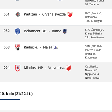
Narodnog fronta
80, Temerin
UVC „Šumice“,
051
Partizan
-
Crvena zvezda.
Ustanička
125/1, Beograd
SRC „Šumadija“,
052
Bekament BB
-
Ruma
Kneza Mihaila
33c, Aranđelovac
SPD „SBB Hala
053
Radnički.
-
Naisa
Jezero“, Grada
sirena 15,
Kragujevac
OŠ „Rastko
054
Mladost NP
-
Vojvodina.
Nemanjić“,
Njegoševa 4,
Nova Pazova
10. kolo (21/22.11.)