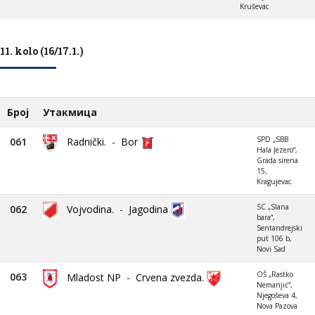
Kruševac
11. kolo (16/17.1.)
Број
Утакмица
SPD „SBB
061
Radnički.
-
Bor
Hala Jezero“,
Grada sirena
15,
Kragujevac
SC „Slana
062
Vojvodina.
-
Jagodina
bara“,
Sentandrejski
put 106 b,
Novi Sad
OŠ „Rastko
063
Mladost NP
-
Crvena zvezda.
Nemanjić“,
Njegoševa 4,
Nova Pazova