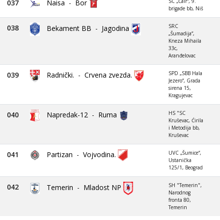
SC „Čair“, 9.
037
Naisa
-
Bor
brigade bb, Niš
SRC
038
Bekament BB
-
Jagodina
„Šumadija“,
Kneza Mihaila
33c,
Aranđelovac
SPD „SBB Hala
039
Radnički.
-
Crvena zvezda.
Jezero“, Grada
sirena 15,
Kragujevac
HS "SC
040
Napredak-12
-
Ruma
Kruševac, Ćirila
i Metodija bb,
Kruševac
UVC „Šumice“,
041
Partizan
-
Vojvodina.
Ustanička
125/1, Beograd
SH "Temerin",
042
Temerin
-
Mladost NP
Narodnog
fronta 80,
Temerin