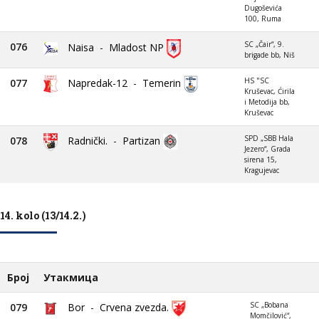
Dugoševića
100, Ruma
SC „Čair“, 9.
076
Naisa
-
Mladost NP
brigade bb, Niš
HS "SC
077
Napredak-12
-
Temerin
Kruševac, Ćirila
i Metodija bb,
Kruševac
SPD „SBB Hala
078
Radnički.
-
Partizan
Jezero“, Grada
sirena 15,
Kragujevac
14. kolo (13/14.2.)
Број
Утакмица
SC „Bobana
079
Bor
-
Crvena zvezda.
Momčilović“,