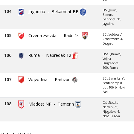
HS „Jassa“,
104
Jagodina
-
Bekament BB
Stevana
Ivanovića bb,
Jagodina
SC „Voždovac“,
105
Crvena zvezda.
-
Radnički.
Crnotravska 4,
Beograd
USC „Ruma“,
106
Ruma
-
Napredak-12
Veljka
Dugoševića
100, Ruma
SC „Slana bara“,
107
Vojvodina.
-
Partizan
Sentandrejski
put 106 b, Novi
Sad
OŠ „Rastko
108
Mladost NP
-
Temerin
Nemanjić“,
Njegoševa 4,
Nova Pazova