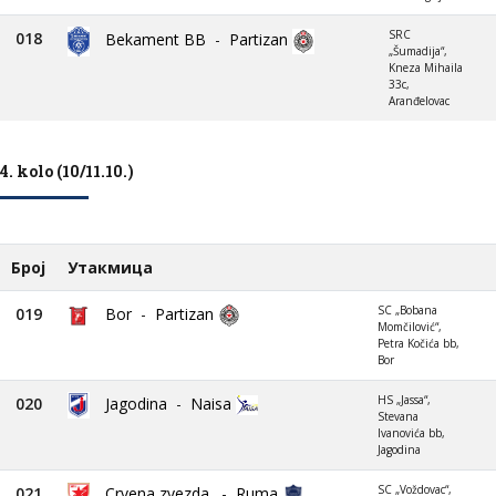
SRC
018
Bekament BB
-
Partizan
„Šumadija“,
Kneza Mihaila
33c,
Aranđelovac
4. kolo (10/11.10.)
Број
Утакмица
SC „Bobana
019
Bor
-
Partizan
Momčilović“,
Petra Kočića bb,
Bor
HS „Jassa“,
020
Jagodina
-
Naisa
Stevana
Ivanovića bb,
Jagodina
SC „Voždovac“,
021
Crvena zvezda.
-
Ruma