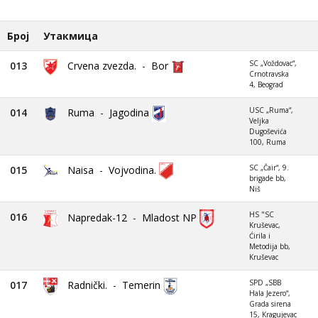
Број
Утакмица
SC „Voždovac“,
013
Crvena zvezda.
-
Bor
Crnotravska
4, Beograd
USC „Ruma“,
014
Ruma
-
Jagodina
Veljka
Dugoševića
100, Ruma
SC „Čair“, 9.
015
Naisa
-
Vojvodina.
brigade bb,
Niš
HS "SC
016
Napredak-12
-
Mladost NP
Kruševac,
Ćirila i
Metodija bb,
Kruševac
SPD „SBB
017
Radnički.
-
Temerin
Hala Jezero“,
Grada sirena
15, Kragujevac