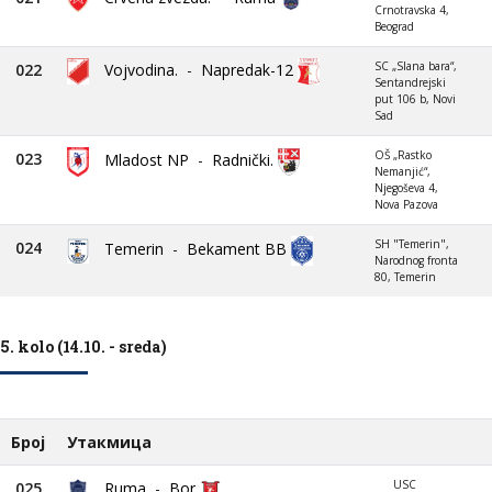
Crnotravska 4,
Beograd
SC „Slana bara“,
022
Vojvodina.
-
Napredak-12
Sentandrejski
put 106 b, Novi
Sad
OŠ „Rastko
023
Mladost NP
-
Radnički.
Nemanjić“,
Njegoševa 4,
Nova Pazova
SH "Temerin",
024
Temerin
-
Bekament BB
Narodnog fronta
80, Temerin
5. kolo (14.10. - sreda)
Број
Утакмица
USC
025
Ruma
-
Bor