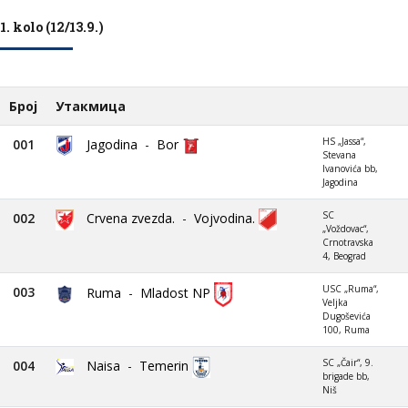
1. kolo (12/13.9.)
Број
Утакмица
HS „Jassa“,
001
Jagodina
-
Bor
Stevana
Ivanovića bb,
Jagodina
SC
002
Crvena zvezda.
-
Vojvodina.
„Voždovac“,
Crnotravska
4, Beograd
USC „Ruma“,
003
Ruma
-
Mladost NP
Veljka
Dugoševića
100, Ruma
SC „Čair“, 9.
004
Naisa
-
Temerin
brigade bb,
Niš