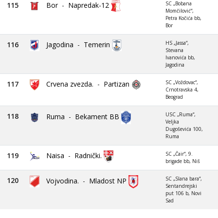
SC „Bobana
115
Bor
-
Napredak-12
Momčilović“,
Petra Kočića bb,
Bor
HS „Jassa“,
116
Jagodina
-
Temerin
Stevana
Ivanovića bb,
Jagodina
SC „Voždovac“,
117
Crvena zvezda.
-
Partizan
Crnotravska 4,
Beograd
USC „Ruma“,
118
Ruma
-
Bekament BB
Veljka
Dugoševića 100,
Ruma
SC „Čair“, 9.
119
Naisa
-
Radnički.
brigade bb, Niš
SC „Slana bara“,
120
Vojvodina.
-
Mladost NP
Sentandrejski
put 106 b, Novi
Sad