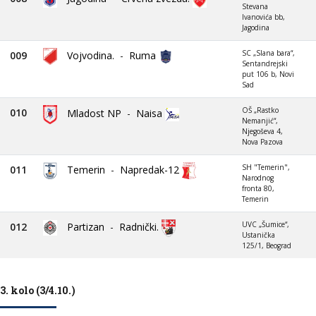
Stevana
Ivanovića bb,
Jagodina
SC „Slana bara“,
009
Vojvodina.
-
Ruma
Sentandrejski
put 106 b, Novi
Sad
OŠ „Rastko
010
Mladost NP
-
Naisa
Nemanjić“,
Njegoševa 4,
Nova Pazova
SH "Temerin",
011
Temerin
-
Napredak-12
Narodnog
fronta 80,
Temerin
UVC „Šumice“,
012
Partizan
-
Radnički.
Ustanička
125/1, Beograd
3. kolo (3/4.10.)