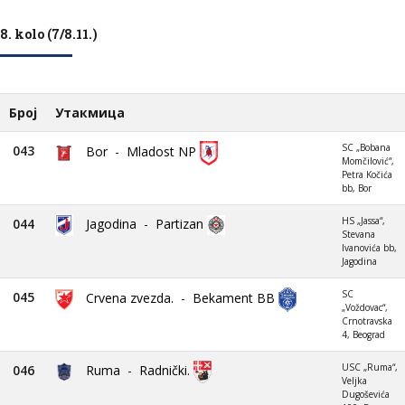
8. kolo (7/8.11.)
Број
Утакмица
SC „Bobana
043
Bor
-
Mladost NP
Momčilović“,
Petra Kočića
bb, Bor
HS „Jassa“,
044
Jagodina
-
Partizan
Stevana
Ivanovića bb,
Jagodina
SC
045
Crvena zvezda.
-
Bekament BB
„Voždovac“,
Crnotravska
4, Beograd
USC „Ruma“,
046
Ruma
-
Radnički.
Veljka
Dugoševića