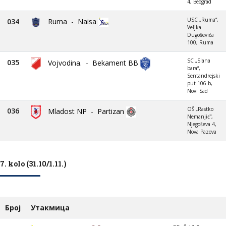
4, Beograd
USC „Ruma“,
034
Ruma
-
Naisa
Veljka
Dugoševića
100, Ruma
SC „Slana
035
Vojvodina.
-
Bekament BB
bara“,
Sentandrejski
put 106 b,
Novi Sad
OŠ „Rastko
036
Mladost NP
-
Partizan
Nemanjić“,
Njegoševa 4,
Nova Pazova
7. kolo (31.10/1.11.)
Број
Утакмица