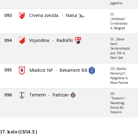
Jagodina
SC
093
Crvena zvezda.
-
Naisa
„Voždovac“,
Crnotravska
4, Beograd
SC „Slana
094
Vojvodina.
-
Radnički.
bara“,
Sentandrejski
put 106 b,
Novi Sad
OŠ „Rastko
095
Mladost NP
-
Bekament BB
Nemanjić“,
Njegoševa 4,
Nova Pazova
SH
096
Temerin
-
Partizan
"Temerin",
Narodnog
fronta 80,
Temerin
17. kolo (13/14.3.)