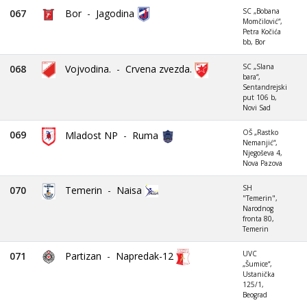
SC „Bobana
067
Bor
-
Jagodina
Momčilović“,
Petra Kočića
bb, Bor
SC „Slana
068
Vojvodina.
-
Crvena zvezda.
bara“,
Sentandrejski
put 106 b,
Novi Sad
OŠ „Rastko
069
Mladost NP
-
Ruma
Nemanjić“,
Njegoševa 4,
Nova Pazova
SH
070
Temerin
-
Naisa
"Temerin",
Narodnog
fronta 80,
Temerin
UVC
071
Partizan
-
Napredak-12
„Šumice“,
Ustanička
125/1,
Beograd