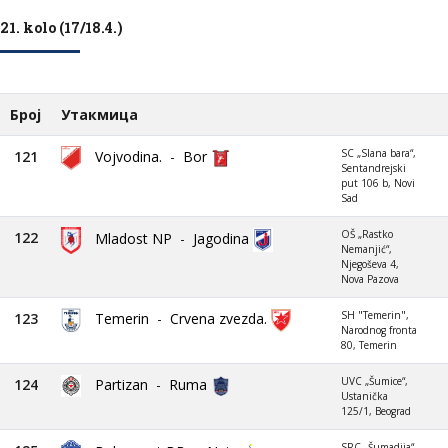
21. kolo (17/18.4.)
Број
Утакмица
SC „Slana bara“,
121
Vojvodina.
-
Bor
Sentandrejski
put 106 b, Novi
Sad
OŠ „Rastko
122
Mladost NP
-
Jagodina
Nemanjić“,
Njegoševa 4,
Nova Pazova
SH "Temerin",
123
Temerin
-
Crvena zvezda.
Narodnog fronta
80, Temerin
UVC „Šumice“,
124
Partizan
-
Ruma
Ustanička
125/1, Beograd
SRC „Šumadija“,