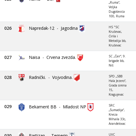
„Ruma“,
Veljka
Dugoševića
100, Ruma
HS "SC
026
Napredak-12
-
Jagodina
Kruševac,
Ćirila i
Metodija bb,
Kruševac
SC „Čair“, 9.
027
Naisa
-
Crvena zvezda.
brigade bb,
Niš
SPD „SBB
028
Radnički.
-
Vojvodina.
Hala Jezero“,
Grada sirena
15,
Kragujevac
SRC
029
Bekament BB
-
Mladost NP
„Šumadija“,
Kneza
Mihaila 33c,
Aranđelovac
UVC
030
Partizan
-
Temerin