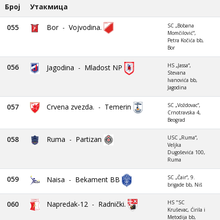
Број
Утакмица
SC „Bobana
055
Bor
-
Vojvodina.
Momčilović“,
Petra Kočića bb,
Bor
HS „Jassa“,
056
Jagodina
-
Mladost NP
Stevana
Ivanovića bb,
Jagodina
SC „Voždovac“,
057
Crvena zvezda.
-
Temerin
Crnotravska 4,
Beograd
USC „Ruma“,
058
Ruma
-
Partizan
Veljka
Dugoševića 100,
Ruma
SC „Čair“, 9.
059
Naisa
-
Bekament BB
brigade bb, Niš
HS "SC
060
Napredak-12
-
Radnički.
Kruševac, Ćirila i
Metodija bb,