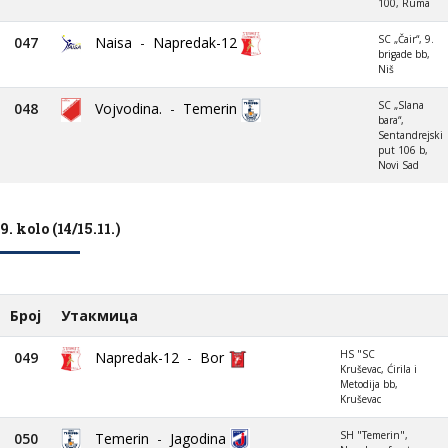
100, Ruma
SC „Čair“, 9.
047
Naisa
-
Napredak-12
brigade bb,
Niš
SC „Slana
048
Vojvodina.
-
Temerin
bara“,
Sentandrejski
put 106 b,
Novi Sad
9. kolo (14/15.11.)
Број
Утакмица
HS "SC
049
Napredak-12
-
Bor
Kruševac, Ćirila i
Metodija bb,
Kruševac
SH "Temerin",
050
Temerin
-
Jagodina