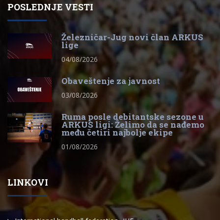
POSLEDNJE VESTI
Železničar-Jug novi član ARKUS
lige
04/08/2026
Obaveštenje za javnost
03/08/2026
Ruma posle debitantske sezone u
ARKUS ligi: Želimo da se nađemo
među četiri najbolje ekipe
01/08/2026
LINKOVI