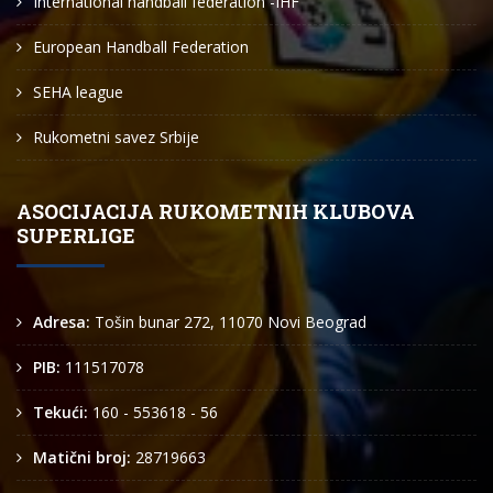
International handball federation -IHF
European Handball Federation
SEHA league
Rukometni savez Srbije
ASOCIJACIJA RUKOMETNIH KLUBOVA
SUPERLIGE
Adresa:
Tošin bunar 272, 11070 Novi Beograd
PIB:
111517078
Tekući:
160 - 553618 - 56
Matični broj:
28719663