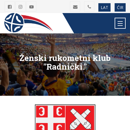
LAT
ĆIR
Ženski rukometni klub
"Radnički."