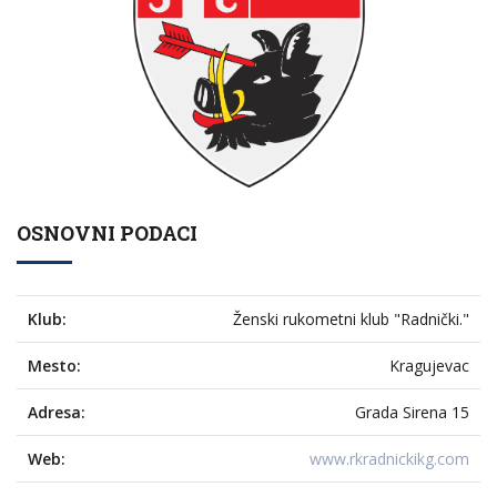
OSNOVNI PODACI
Klub:
Ženski rukometni klub "Radnički."
Mesto:
Kragujevac
Adresa:
Grada Sirena 15
Web:
www.rkradnickikg.com