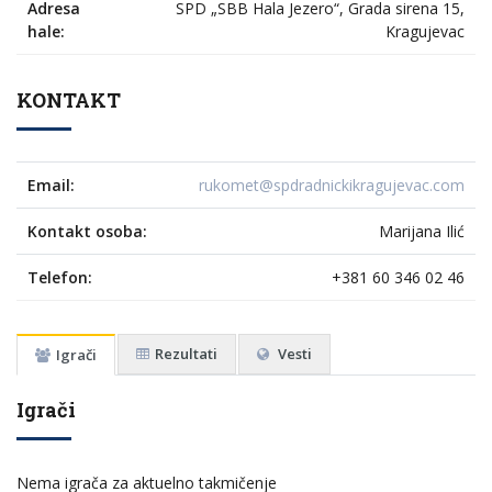
Adresa
SPD „SBB Hala Jezero“, Grada sirena 15,
hale:
Kragujevac
KONTAKT
Email:
rukomet@spdradnickikragujevac.com
Kontakt osoba:
Marijana Ilić
Telefon:
+381 60 346 02 46
Rezultati
Vesti
Igrači
Igrači
Nema igrača za aktuelno takmičenje