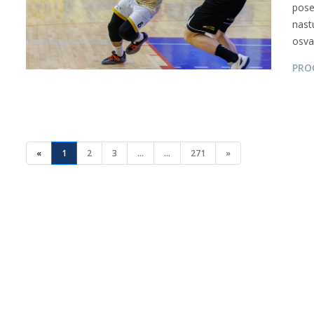
pose
nast
osva
PROČ
«
1
2
3
...
...
271
»