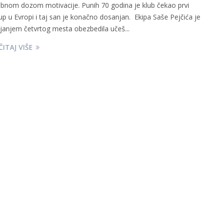
bnom dozom motivacije. Punih 70 godina je klub čekao prvi
up u Evropi i taj san je konačno dosanjan. Ekipa Saše Pejčića je
janjem četvrtog mesta obezbedila učeš...
ITAJ VIŠE