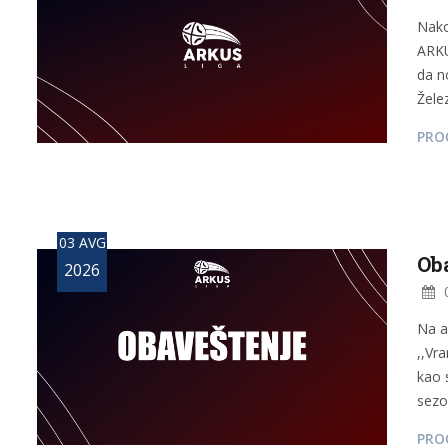
Nako
ARKU
da n
Želez
PROČ
03 AVG
Ob
2026
0
Na a
,,Vr
kao 
sezo
PROČ