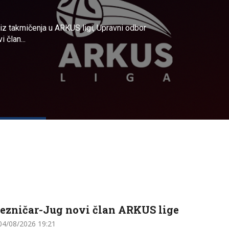
 iz takmičenja u ARKUS ligi, Upravni odbor
 član...
lezničar-Jug novi član ARKUS lige
4/08/2026 19:21