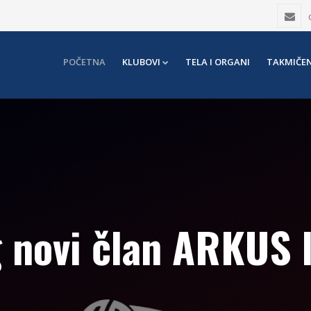
POČETNA
KLUBOVI
TELA I ORGANI
TAKMIČEN
g novi član ARKUS 