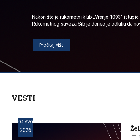
Nakon što je rukometni klub ,,Vranje 1093" istupio
Rukometnog saveza Srbije doneo je odluku da novi
Pročitaj više
VESTI
04 AVG
Že
2026
0