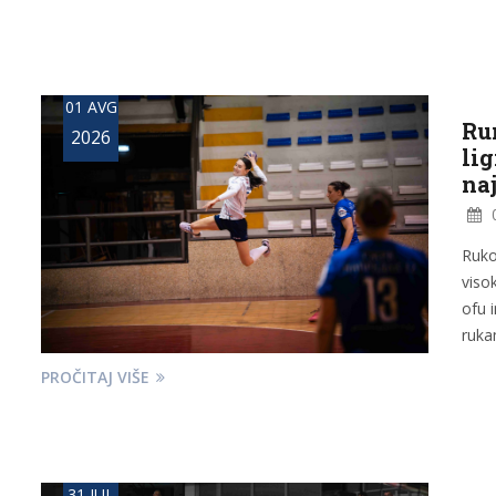
01 AVG
Ru
2026
lig
naj
0
Ruko
viso
ofu 
ruka
PROČITAJ VIŠE
31 JUL