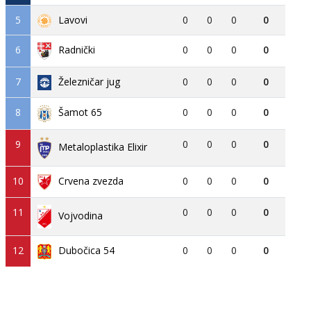
5
Lavovi
0
0
0
0
6
0
0
0
0
Radnički
7
Železničar jug
0
0
0
0
8
0
0
0
0
Šamot 65
9
0
0
0
0
Metaloplastika Elixir
10
Crvena zvezda
0
0
0
0
11
0
0
0
0
Vojvodina
12
Dubočica 54
0
0
0
0