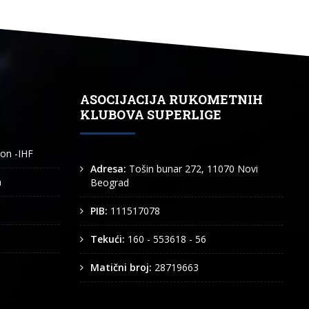
ASOCIJACIJA RUKOMETNIH
KLUBOVA SUPERLIGE
ion -IHF
Adresa:
Tošin bunar 272, 11070 Novi
n
Beograd
PIB:
111517078
Tekući:
160 - 553618 - 56
Matični broj:
28719663