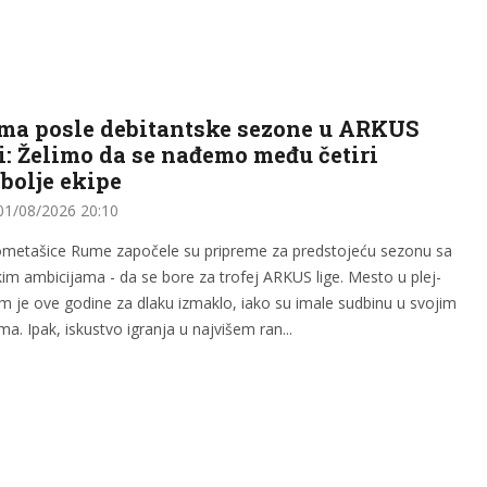
ma posle debitantske sezone u ARKUS
i: Želimo da se nađemo među četiri
bolje ekipe
1/08/2026 20:10
metašice Rume započele su pripreme za predstojeću sezonu sa
kim ambicijama - da se bore za trofej ARKUS lige. Mesto u plej-
im je ove godine za dlaku izmaklo, iako su imale sudbinu u svojim
ma. Ipak, iskustvo igranja u najvišem ran...