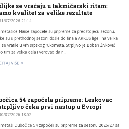
lijke se vraćaju u takmičarski ritam:
amo kvalitet za velike rezultate
1/07/2026 21:14
metašice Naise započele su pripreme za predstojeću sezonu.
ijke su u prethodnoj sezoni došle do finala ARKUS lige i na velika
a se vratile u vrh srpskog rukometa. Strpljivo je Boban Živković
o tim za velika dela i verovao da n...
ITAJ VIŠE
bočica 54 započela pripreme: Leskovac
strpljivo čeka prvi nastup u Evropi
0/07/2026 18:52
metaši Dubočice 54 započeli su pripreme za sezonu 2026/27 sa