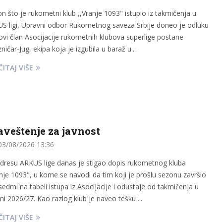
n što je rukometni klub ,,Vranje 1093" istupio iz takmičenja u
S ligi, Upravni odbor Rukometnog saveza Srbije doneo je odluku
ovi član Asocijacije rukometnih klubova superlige postane
ničar-Jug, ekipa koja je izgubila u baraž u...
ITAJ VIŠE
aveštenje za javnost
3/08/2026 13:36
dresu ARKUS lige danas je stigao dopis rukometnog kluba
anje 1093", u kome se navodi da tim koji je prošlu sezonu završio
sedmi na tabeli istupa iz Asocijacije i odustaje od takmičenja u
ni 2026/27. Kao razlog klub je naveo tešku ...
ITAJ VIŠE