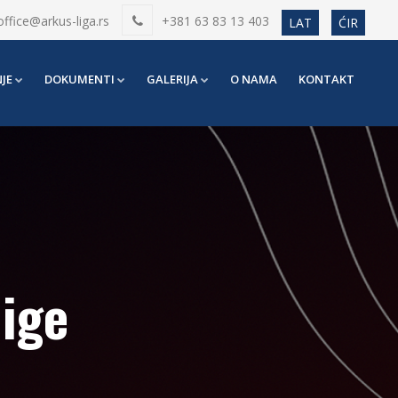
office@arkus-liga.rs
+381 63 83 13 403
LAT
ĆIR
JE
DOKUMENTI
GALERIJA
O NAMA
KONTAKT
lige