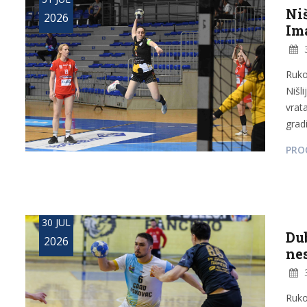
Niš
2026
Im
3
Ruko
Nišl
vrat
gradi
PROČ
30 JUL
Du
2026
ne
3
Ruko