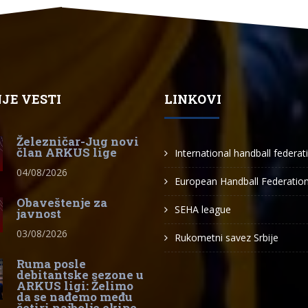
JE VESTI
LINKOVI
Železničar-Jug novi
član ARKUS lige
International handball federat
04/08/2026
European Handball Federatio
Obaveštenje za
SEHA league
javnost
03/08/2026
Rukometni savez Srbije
Ruma posle
debitantske sezone u
ARKUS ligi: Želimo
da se nađemo među
četiri najbolje ekipe