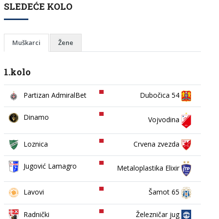
SLEDEĆE KOLO
Muškarci
Žene
1.kolo
Partizan AdmiralBet
Dubočica 54
Dinamo
Vojvodina
Loznica
Crvena zvezda
Jugović Lamagro
Metaloplastika Elixir
Lavovi
Šamot 65
Železničar jug
Radnički