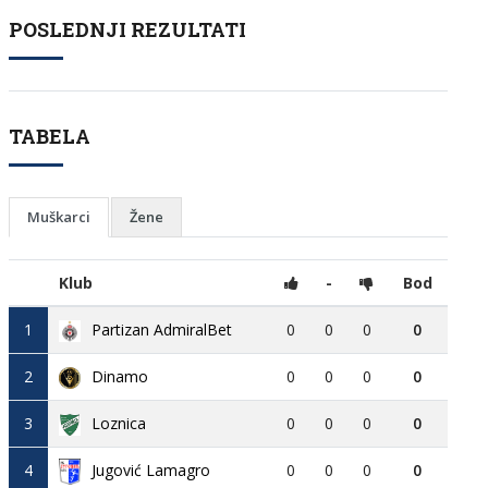
POSLEDNJI REZULTATI
TABELA
Muškarci
Žene
Klub
-
Bod
1
Partizan AdmiralBet
0
0
0
0
2
Dinamo
0
0
0
0
3
Loznica
0
0
0
0
4
Jugović Lamagro
0
0
0
0