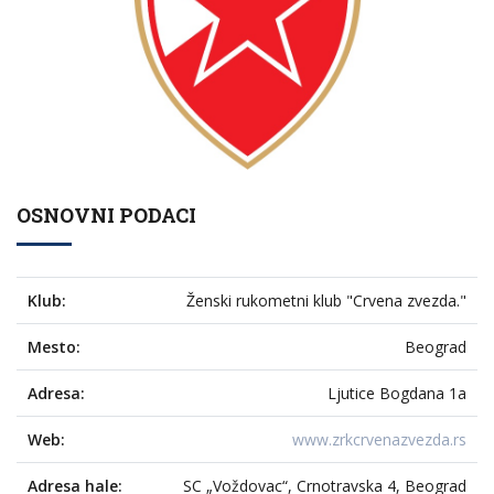
OSNOVNI PODACI
Klub:
Ženski rukometni klub "Crvena zvezda."
Mesto:
Beograd
Adresa:
Ljutice Bogdana 1a
Web:
www.zrkcrvenazvezda.rs
Adresa hale:
SC „Voždovac“, Crnotravska 4, Beograd