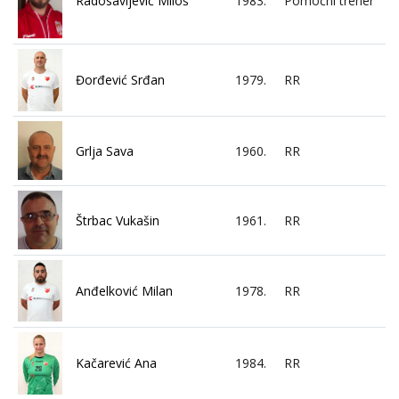
Radosavljević Miloš
1983.
Pomoćni trener
Đorđević Srđan
1979.
RR
Grlja Sava
1960.
RR
Štrbac Vukašin
1961.
RR
Anđelković Milan
1978.
RR
Kačarević Ana
1984.
RR