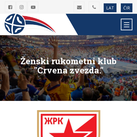
LAT
ĆIR
Ženski rukometni klub
"Crvena zvezda."