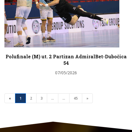
Polufinale (M) ut. 2 Partizan AdmiralBet-Dubočica
54
07/05/2026
«
1
2
3
...
...
45
»