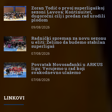
Zoran Todić o prvoj superligaškoj
sezoni Lavova: Kontinuitet,
dugoročni cilj i predan rad urodili
plodom
09/08/2026
Radnički spreman za novu sezonu
u eliti: Želimo da budemo stabilan
superligaš
07/08/2026
Povratak Novosađanki u ARKUS
ligu: Verujemo u rad koji
svakodnevno ulažemo
07/08/2026
LINKOVI