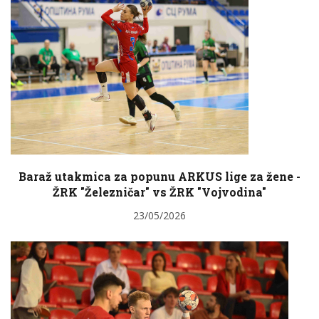
Baraž utakmica za popunu ARKUS lige za žene -
ŽRK "Železničar" vs ŽRK "Vojvodina"
23/05/2026