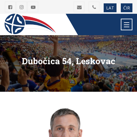
LAT
ĆIR
Dubočica 54, Leskovac