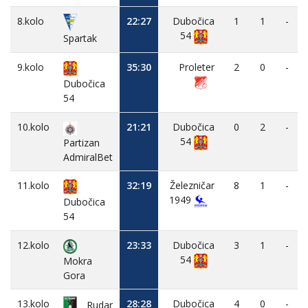
8.kolo
22:27
Dubočica
1
1
-
54
Spartak
9.kolo
35:30
Proleter
2
0
-
Dubočica
54
10.kolo
21:21
Dubočica
0
2
-
54
Partizan
AdmiralBet
11.kolo
32:19
Železničar
8
1
-
1949
Dubočica
54
12.kolo
23:33
Dubočica
3
1
-
54
Mokra
Gora
13.kolo
28:28
Dubočica
4
0
-
Rudar