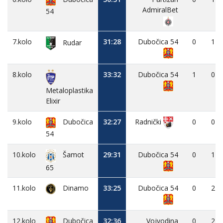
AdmiralBet
54
7.kolo
31:28
Dubočica 54
0
1
Rudar
8.kolo
33:32
Dubočica 54
1
0
Metaloplastika
Elixir
9.kolo
Dubočica
32:27
0
0
Radnički
54
10.kolo
29:31
Dubočica 54
0
1
Šamot
65
11.kolo
Dinamo
33:25
Dubočica 54
0
2
12.kolo
Dubočica
32:36
Vojvodina
0
2