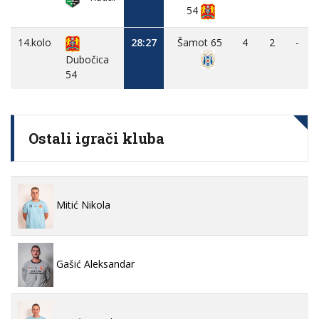
54
14.kolo
28:27
Šamot 65
4
2
-
Dubočica
54
Ostali igrači kluba
Mitić Nikola
Gašić Aleksandar