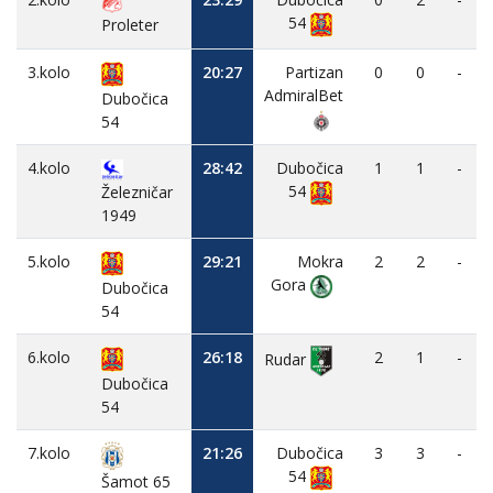
54
Proleter
3.kolo
20:27
Partizan
0
0
-
AdmiralBet
Dubočica
54
4.kolo
28:42
Dubočica
1
1
-
54
Železničar
1949
5.kolo
29:21
Mokra
2
2
-
Gora
Dubočica
54
6.kolo
26:18
2
1
-
Rudar
Dubočica
54
7.kolo
21:26
Dubočica
3
3
-
54
Šamot 65