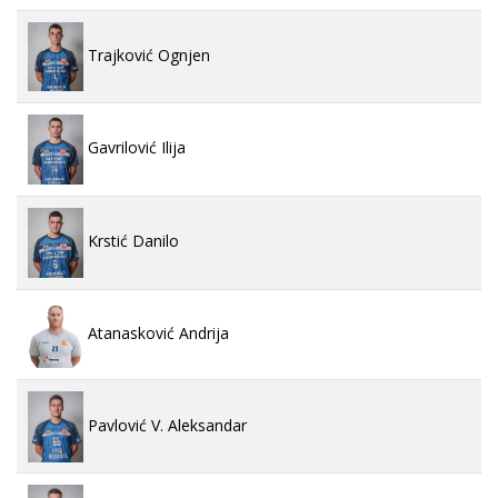
Trajković Ognjen
Gavrilović Ilija
Krstić Danilo
Atanasković Andrija
Pavlović V. Aleksandar