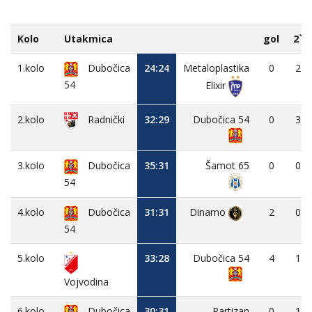
Kolo
Utakmica
gol
2`
1.kolo
Dubočica
24:24
Metaloplastika
0
2
54
Elixir
2.kolo
32:29
Dubočica 54
0
3
Radnički
3.kolo
Dubočica
35:31
Šamot 65
0
0
54
4.kolo
Dubočica
31:31
Dinamo
2
0
54
5.kolo
33:28
Dubočica 54
4
1
Vojvodina
6.kolo
Dubočica
30:31
Partizan
0
1