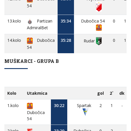
54
13.kolo
Partizan
35:34
Dubočica 54
0
1
AdmiralBet
14.kolo
Dubočica
35:28
0
1
Rudar
54
MUŠKARCI - GRUPA B
Kolo
Utakmica
gol
2`
dk
1.kolo
30:22
Spartak
2
1
-
Dubočica
54
2.kolo
23:29
Dubočica
0
2
-