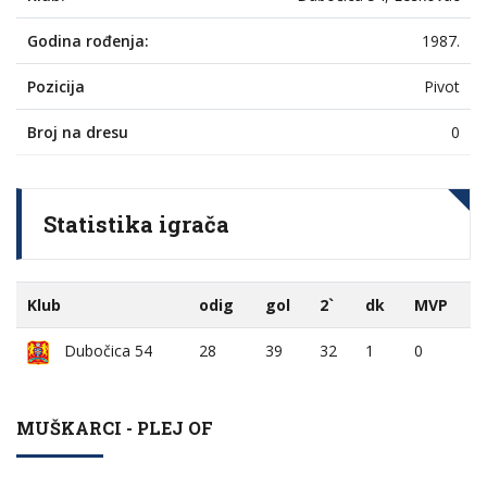
Godina rođenja:
1987.
Pozicija
Pivot
Broj na dresu
0
Statistika igrača
Klub
odig
gol
2`
dk
MVP
Dubočica 54
28
39
32
1
0
MUŠKARCI - PLEJ OF