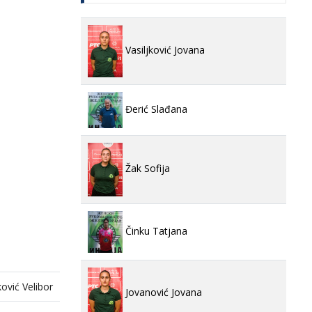
Vasiljković Jovana
Đerić Slađana
Žak Sofija
Činku Tatjana
ović Velibor
Jovanović Jovana