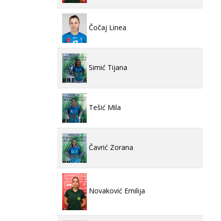
Čočaj Linea
Simić Tijana
Tešić Mila
Čavrić Zorana
Novaković Emilija