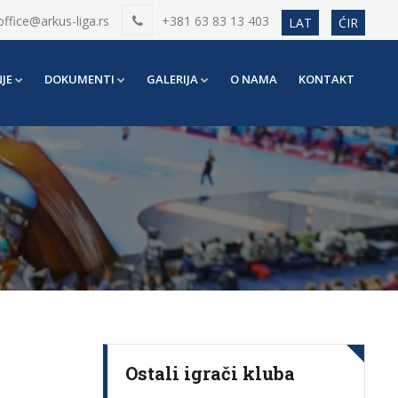
office@arkus-liga.rs
+381 63 83 13 403
LAT
ĆIR
JE
DOKUMENTI
GALERIJA
O NAMA
KONTAKT
Ostali igrači kluba