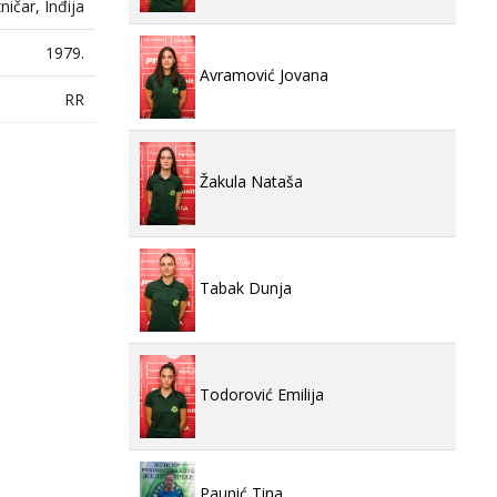
ničar, Inđija
1979.
Avramović Jovana
RR
Žakula Nataša
Tabak Dunja
Todorović Emilija
Paunić Tina